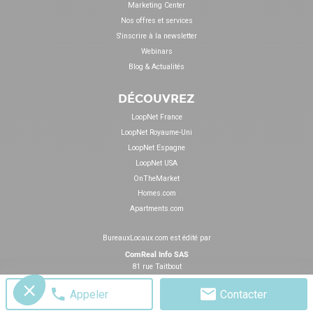
Marketing Center
Nos offres et services
S'inscrire à la newsletter
Webinars
Blog & Actualités
DÉCOUVREZ
LoopNet France
LoopNet Royaume-Uni
LoopNet Espagne
LoopNet USA
OnTheMarket
Homes.com
Apartments.com
BureauxLocaux.com est édité par
ComReal Info SAS
81 rue Taitbout
75009 Paris
Appeler
Contacter