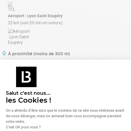
Aéroport : Lyon Saint Exupéry
22 km (soit 20 min en voiture)
À proximité (moins de 300 m)
Enseignement
Alimentation
1 Lycée
1 Restaurant
Sport
1 Salle de sport /
Salut c'est nous...
Fitness
les Cookies !
On a attendu d'être sûrs que le contenu de ce site vous intéresse avant
de vous déranger, mais on aimerait bien vous accompagner pendant
En savoir plus sur le quartier
votre visite...
C'est OK pour vous ?