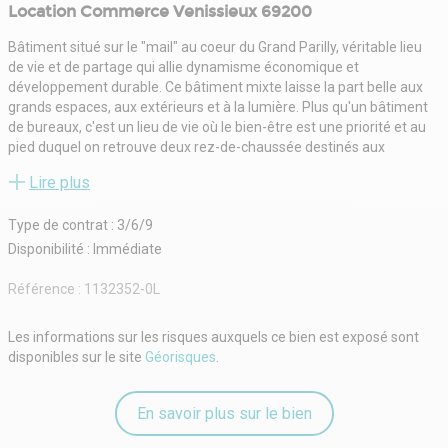
Location Commerce Venissieux 69200
Bâtiment situé sur le "mail" au coeur du Grand Parilly, véritable lieu
de vie et de partage qui allie dynamisme économique et
développement durable. Ce bâtiment mixte laisse la part belle aux
grands espaces, aux extérieurs et à la lumière. Plus qu'un bâtiment
de bureaux, c'est un lieu de vie où le bien-être est une priorité et au
pied duquel on retrouve deux rez-de-chaussée destinés aux
commerces et à la restauration, à la coiffure. Possibilité de
Lire plus
stationner gratuitement quelques heures pour vos clients de 7 h à 23
heures.
Type de contrat : 3/6/9
Découvrez l'ensemble de nos offres sur notre site internet www.sldi-
immobilier.com
Disponibilité : Immédiate
Locaux livrés brut de béton, fluide en attente
Gaine chaude
Référence :
1132352-0L
Hauteur étage courant : 4,50 m
Hauteur sous poutre : 3,80 m
Les informations sur les risques auxquels ce bien est exposé sont
Tarif bleu triphasé
disponibles sur le site
Géorisques
.
Poids de charge au sol Rdc : 500 kg / m2
ERP type 5 catégorie
Certification BREEAM* "Excellent"
En savoir plus sur le bien
Panneaux photovoltaïques
Hall prestigieux et soigné