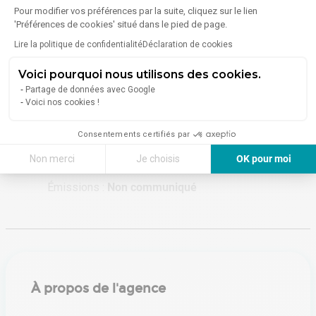
Pour modifier vos préférences par la suite, cliquez sur le lien
'Préférences de cookies' situé dans le pied de page.
Énergie
Lire la politique de confidentialité
Déclaration de cookies
Diagnostic de performance énergétique (DPE)
Voici pourquoi nous utilisons des cookies.
Partage de données avec Google
Voici nos cookies !
Consommation (énergie primaire) :
Non communiqué
En savoir plus sur le bien
Consentements certifiés par
Indice d'émission de gaz à effet de serre (GES)
Non merci
Je choisis
OK pour moi
Axeptio consent
Plateforme de Gestion du Consentement : Personnalisez vos Options
Émissions :
Non communiqué
Notre plateforme vous permet d'adapter et de gérer vos paramètres de 
À propos de l'agence