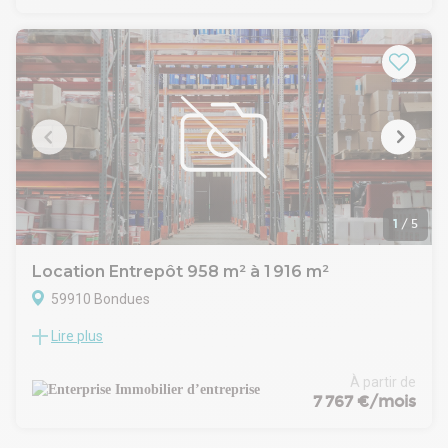
1
/
5
Location Entrepôt 958 m² à 1 916 m²
59910 Bondues
Lire plus
Enterprise Immobilier vous présente une opportunité
exceptionnelle à Bondues, dans la zone d'activités de
Ravennes les Francs, sur un terrain indépendant d'environ 12
À partir de
300 m2. Nous vous proposons la location deux cellules
7 767 €/mois
d'activités neuve de 958 m2 chacune.
Découvrons en détail ce bâtiment :