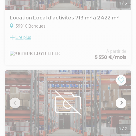
1
/
3
Location Local d'activités 713 m² à 2 422 m²
59910 Bondues
Lire plus
Situés à Bondues, au sein de la Zone de Ravennes Les
Francs dans un parc d'activités en cours de construction, ces
bâtiments d'activité sont proposés à la vente ou à la location.
À partir de
Les surfaces disponibles varient de 650 m² à 900 m² environ,
5 550 €/mois
offrant la possibilité de regrouper plusieurs cellules selon vos
besoins.
Les bâtiments comprennent des entrepôts accessibles de
plain-pied ainsi que des bureaux répartis au rez-de-chaussée
et à l'étage.
Chaque projet bénéficie d'options d'aménagement
complémentaires proposées par le promoteur, avec des
conditions à définir selon votre cahier des charges.
L'emplacement offre un accès direct à l'autoroute A22, la
proximité de la zone industrielle Ravennes et la desserte par
la gare SNCF de Tourcoing à 3,5 km ainsi qu'un arrêt de bus à
5 minutes du site.
1
/
7
Ce site répond à des exigences variées en matière de