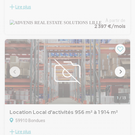
Lire plus
ADVENIS CONSEIL Lille vous propose à la location une cellule
d'activités en plein coeur de la zone d'activités 'RAVENNES
LES FRANCS' sur la commune de Bondues. Cet ensemble
À partir de
immobilier est positionné sur un site entièrement clôturé et
2 397 €/mois
sécurisé. Ce programme se situe à proximité immédiate des
axes autoroutiers desservant le Nord et le Sud de la
métropole lilloise (A22), des gares TGV Lille Flandres et Lille
Europe (15 min en voiture) et de commerces et restaurants.
- Type de bail : Commercial
- Durée : 3/6/9 ans
- Fiscalité : TVA
- Indice : ICC
- Indexation : Annuelle
- Dépôt de garantie : 3 mois
- Loyers et charges : Trimestriels et d'avance
1
/
13
Location Local d'activités 956 m² à 1 914 m²
59910 Bondues
Lire plus
Immprove vous propose à la location des cellules d'environ