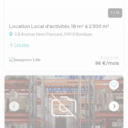
1
/
15
Location Local d'activités 18 m² à 2 300 m²
5 B Avenue Henri Poincaré, 59910 Bondues
Lire plus
Immprove vous propose à la location des locaux d'activités
fonctionnels sur un site clos avec portail, situés dans la
commune de Bondues, à proximité des principaux axes
À partir de
autoroutiers. Plusieurs lots sont disponibles de 322m² à
96 €/mois
550m², avec une hauteur sous plafond de 6 m idéale pour du
stockage. Bureaux intégrés aménagés pour un confort de
travail optimal et modulable. Parking privé et stationnements
dédiés à vos équipes et visiteurs. Environnement calme et
sécurisé,. Idéal pour des activités nécessitant à la fois des
zones de stockage, de production et des bureaux.
Disponibilité immédiate.