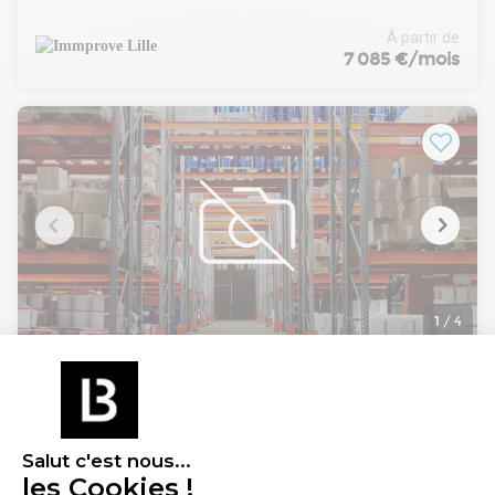
1.000 m² dont 100 m² en mezzanine. Chaque cellule
possède une grande porte sectionnelle. Les bureaux sont
À partir de
livrés en base paysagère et climatisés. Hauteur libre : 7m30.
7 085 €/mois
Resistance de la dalle : 3.5 tonnes. Bâtiment ICPE 1510.
Locaux idéalement situés dans la zone d'activité de
Ravennes les Francs à Bondues. Disponibilité immédiate.
1
/
4
Location Local d'activités 956 m² à 1 914 m²
59910 Bondues
Lire plus
Aires d'Entreprises vous propose, à la location, ces cellules
Salut c'est nous...
d'activité neuves d'environ 2 000 m² divisibles, composées
les Cookies !
d'entrepôts avec bureaux d'accompagnement.