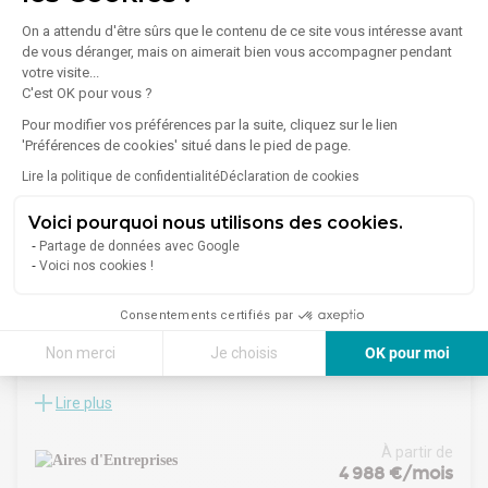
Loyer
L'emplacement est idéal et bénéficie d'un accès immédiat à
Nous consulter
On a attendu d'être sûrs que le contenu de ce site vous intéresse avant
l'autoroute A22, et est desservi par les transports en
de vous déranger, mais on aimerait bien vous accompagner pendant
commun (train, métro, tram, bus...).
votre visite...
C'est OK pour vous ?
Pour modifier vos préférences par la suite, cliquez sur le lien
'Préférences de cookies' situé dans le pied de page.
Lire la politique de confidentialité
Déclaration de cookies
Voici pourquoi nous utilisons des cookies.
Partage de données avec Google
Voici nos cookies !
1
/
4
Consentements certifiés par
Location Local d'activités 665 m² à 3 974 m²
Non merci
Je choisis
OK pour moi
59910 Bondues
Axeptio consent
Plateforme de Gestion du Consentement : Personnalisez vos Options
Lire plus
Aires d'Entreprises vous propose, à la location ou à
Notre plateforme vous permet d'adapter et de gérer vos paramètres de 
l'acquisition, ces cellules d'activités neuves d'environ 14 000
m² divisible et idéalement situées sur la commune de
À partir de
Bondues.
4 988 €/mois