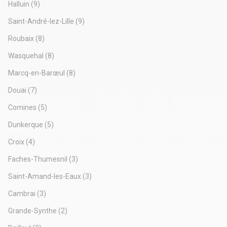
électrique; Type de chauffage pompe à chaleur ;
Halluin
(9)
Climatisation réversible, RE 2020 Luminaires Portes LED ;
Saint-André-lez-Lille
(9)
Hauteurs du bâtiment sous ferme 9,30 M/sous poutre 8,5 M;
ICPE 1510 ;
Roubaix
(8)
Wasquehal
(8)
Marcq-en-Barœul
(8)
Douai
(7)
Comines
(5)
Dunkerque
(5)
Croix
(4)
Faches-Thumesnil
(3)
Saint-Amand-les-Eaux
(3)
Cambrai
(3)
Grande-Synthe
(2)