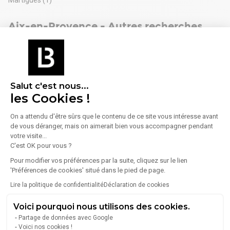
Martigues
(1)
Aix-en-Provence - Autres recherches
Location bureaux Aix-en-Provence
(+100)
Bureaux à vendre Aix-en-Provence
(+100)
Entrepôts à louer Aix-en-Provence
(80)
Salut c'est nous...
les Cookies !
Locaux commerciaux Aix-en-Provence
(56)
Entrepôts à vendre Aix-en-Provence
(16)
On a attendu d'être sûrs que le contenu de ce site vous intéresse avant
de vous déranger, mais on aimerait bien vous accompagner pendant
Locaux commerciaux à vendre Aix-en-Provence
(16)
votre visite...
C'est OK pour vous ?
Coworking Aix-en-Provence
(4)
Pour modifier vos préférences par la suite, cliquez sur le lien
Terrains à vendre Aix-en-Provence
(1)
'Préférences de cookies' situé dans le pied de page.
Lire la politique de confidentialité
Déclaration de cookies
Voici pourquoi nous utilisons des cookies.
Partage de données avec Google
Voici nos cookies !