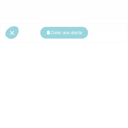
Créer une alerte
© 2026 CoStar Group
La plateforme spécialiste de l'immobilier professionnel
Ce site est protégé par reCAPTCHA et les
règles de confidentialité
ainsi que