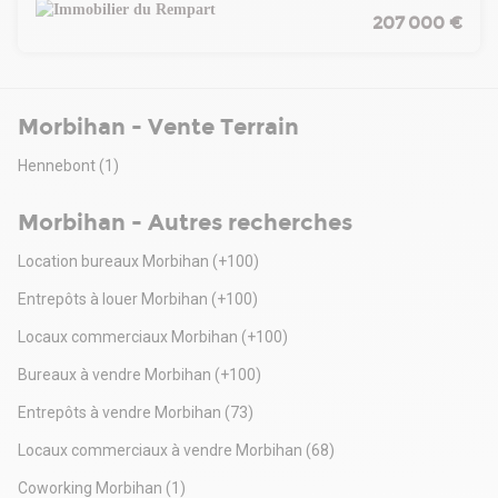
sol de 690 m² pour votre projet. Le prix est fixé à 90 Euros/m²
207 000 €
(soit 207 000 Euros pour l'ensemble du terrain).
- Localisation stratégique : Ambon, commune en croissance,
bénéficie d'une accessibilité optimale via les axes D780 et
D101, facilitant les flux logistiques et commerciaux.
Morbihan - Vente Terrain
-
Public cible :
Hennebont
(1)
- Artisans, PME, ou investisseurs recherchant un terrain
constructible pour un projet professionnel.
Morbihan - Autres recherches
- Promoteurs immobiliers intéressés par des projets clés en
main (bureaux, ateliers, entrepôts).
Location bureaux Morbihan
(+100)
Dossier disponible sur demande :
- Plan de situation et cadastre.
Entrepôts à louer Morbihan
(+100)
- Extrait du PLU et réglementation applicable.
Locaux commerciaux Morbihan
(+100)
Bureaux à vendre Morbihan
(+100)
Entrepôts à vendre Morbihan
(73)
Locaux commerciaux à vendre Morbihan
(68)
Coworking Morbihan
(1)