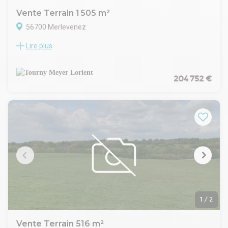
Vente Terrain 1 505 m²
56700 Merlevenez
Lire plus
Au coeur de la zone d'activités des Sources, proche de la
RN165, Tourny Meyer vous propose ce terrain viabilisé de
1505 m² environ.
Parfaitement situé pour allier accessibilité et visibilité, il offre
204 752 €
une surface généreuse pour concrétiser vos ambitions
immobilières.
1
/
2
Vente Terrain 516 m²