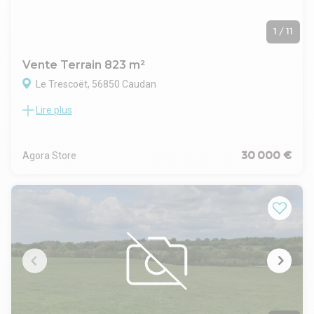
1
/
11
Vente Terrain 823 m²
Le Trescoët, 56850 Caudan
Lire plus
Terrain de 823 m² situé à Caudan.
Belle opportunité pour l'acquisition d'un terrain à bâtir à
proximité de Lorient.
30 000 €
Agora Store