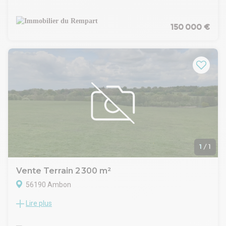
dynamique à l'année, ce terrain de 300 m² bénéficie d'un
emplacement exceptionnel en plein coeur du bourg, au
centre de l'activité commerciale et des services.
150 000 €
La parcelle se trouve sur un axe passant à forte visibilité, à
proximité immédiate d'un rond-point, offrant un accès facile
et une excellente exposition.
Environnement commercial direct :
En face du Retail Park et du Super U Centre-Ville
À proximité immédiate d'une station-service
Voisinage d'un opticien et d'autres commerces
Secteur très fréquenté, idéal pour un projet professionnel ou
mixte (selon règles d'urbanisme)
Ce terrain représente une opportunité rare pour un projet de
construction bénéficiant d'une visibilité optimale, au sein d'un
secteur en plein dynamisme.
1
/
1
Emplacement premium - Axe passant - Coeur de ville
Pour plus d'informations ou pour étudier votre projet,
Vente Terrain 2 300 m²
n'hésitez pas à nous contacter.
56190 Ambon
Lire plus
Opportunité rare en zone artisanale !
Ce terrain de 2 300 m², situé en zone artisanale du Listy à
Ambon, offre un COS de 30 %, permettant une emprise au