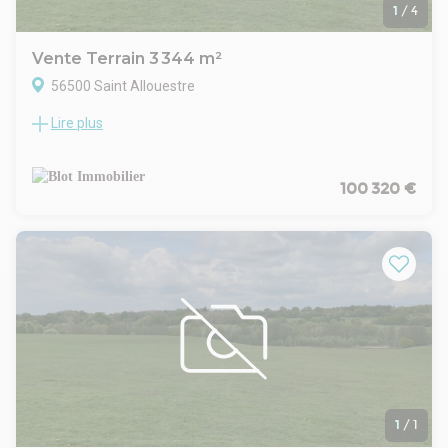
1
/
4
Vente Terrain 3 344 m²
56500 Saint Allouestre
Lire plus
Au carrefour des axes VANNES / ST BRIEUC et LORIENT /
RENNES
Visibilité de la N24.
Un terrain constructible d'une surface de 3 344 m² environ, à
100 320 €
usage d'activités industrielles et artisanales.
En zone industrielle de Port Louis,
Bordure 4 voies,
Au carrefour des axes VANNES / ST BRIEUC et LORIENT /
RENNES.
D'autres surfaces peuvent vous être proposées !
Disponibilité : Immédiate
Les informations sur les risques naturels, miniers, ou
technologiques, auxquels ces biens sont exposés, sont
disponibles sur le site www.georisques.gouv.fr
1
/
1