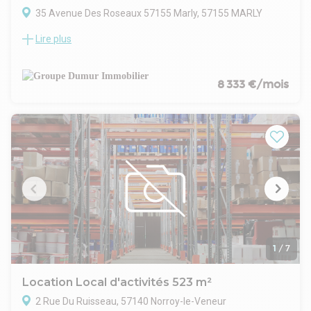
35 Avenue Des Roseaux 57155 Marly, 57155 MARLY
Lire plus
Dans la dynamique zone de Marly Belle Fontaine,
- cet immeuble moderne comprend 900 m² de dépôt
chauffé par radiants gaz, grande hauteur sous plafond, 2
accès de plain-pied, ossature métallique, bardage double
8 333 €/mois
peau, courant triphasé 380V (tarif jaune) et cour en enrobé.
- 150 m² de showroom avec vitrine et 150 m² de bureaux
modernes : banque d'accueil, salle(s) de réunion, espace
cuisine/réfectoire + kitchenette, sanitaires avec douche,
faux plafonds, pavés LED, carrelage, climatisation réversible,
baie de brassage et réseau RJ45
- DPE B !
- Le tout avec 18 parkings privatifs et une excellente visibilité
sur un giratoire fréquenté !
1
/
7
Location Local d'activités 523 m²
2 Rue Du Ruisseau, 57140 Norroy-le-Veneur