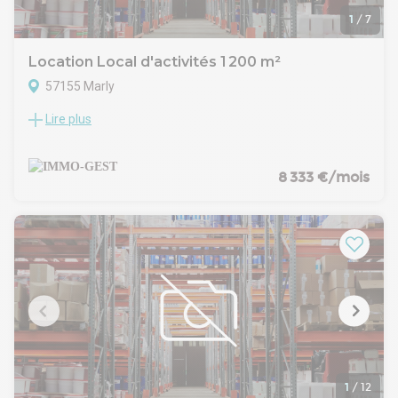
Un cadre professionnel pensé pour votre activité.
1
/
7
Location Local d'activités 1 200 m²
57155 Marly
Lire plus
Situé au c ur de la zone commerciale Leclerc de Marly, ce
local mixte offre une excellente visibilité et un emplacement
stratégique. Le bien se compose de :un dépôt de 900m² avec
deux portes sectionnelles et une hauteur maximum
8 333 €/mois
d'environ 8mun espace commercial de 150m²,un espace
bureau de 150m²,20 places de stationnement, facilitant
l'accueil et l'accessibilitéL'ensemble est implanté sur un
terrain de 3 800 m².Ses principaux atouts : une situation
idéale dans un rond-point au sein de la zone des Garennes,
bâtiment en excellent état, proximité des axes routiers A31
et Rocade et des transports en commun, luminosité
importante Aucun travaux à prévoir, le local est
immédiatement exploitable.
1
/
12