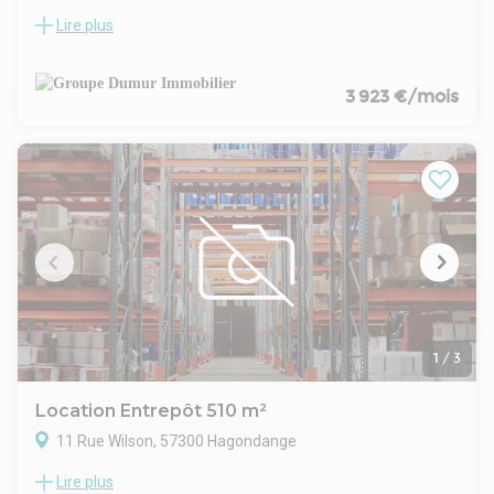
Lire plus
LOCAUX D'ACTIVITÉS À LOUER DE 523 M²
Au cœur de la zone de Norroy-le-Veneur, dans un ensemble
immobilier récent et sécurisé, locaux d'activités d'une
surface totale d'environ 523 m² répartie sur deux niveaux.
3 923 €/mois
- Le bien comprend 351 m² d'espace activité/atelier
bénéficiant d'une hauteur sous poutre d'environ 6 m avec
porte sectionnelle, ainsi que 172 m² de bureaux aménagés,
chauffés et climatisés.
- L'ensemble immobilier, dispose d'une ossature métallique
avec bardage double peau isolé, d'une toiture terrasse isolée,
d'une dalle béton et de menuiseries aluminium, et de
10places de parking.
- Le site est clos et sécurisé par portail électrique, offrant un
environnement fonctionnel et calme pour votre activité.
1
/
3
Location Entrepôt 510 m²
11 Rue Wilson, 57300 Hagondange
Lire plus
ADVENIS LORRAINE vous propose à la location un bâtiment