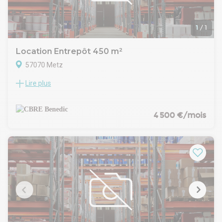
1
/
1
Location Entrepôt 450 m²
57070 Metz
Lire plus
Ensemble d'activité idéal pour votre entreprise à Metz
Actipôle
Découvrez cet espace fonctionnel de 450 m², parfaitement
adapté à vos besoins professionnels.
4 500 €/mois
Au coeur de la zone Actipôle de Metz, ce local allie praticité
et modularité avec :
100 m² de bureaux aménagés et chauffés, prêts à accueillir
vos équipes dans un cadre confortable.
350 m² d'entrepôt avec mezzanine, offrant une surface de
stockage optimisée et sécurisée.
Bénéficiez également d'un parking privatif, d'un terrain clos
et de 2 portes sectionnelles pour faciliter vos flux logistiques.
Le bâtiment, doté d'un bardage double peau, allie robustesse
et isolation performante.