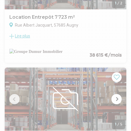
1
/
2
Location Entrepôt 7 723 m²
Rue Albert Jacquart, 57685 Augny
Lire plus
Une plateforme logistique à louer de 7 723 m². Cette cellule
intègre un local de charge de 102 m² et 300 m² de bureaux
et locaux sociaux, offrant ainsi un ensemble fonctionnel et
prêt à accueillir vos équipes.
38 615 €/mois
- Une opportunité rare sur le secteur Metz- Luxembourg
- possibilité d'aménagement sur mesure.
1
/
5