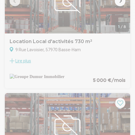
Agent commercial (Entreprise individuelle)
1
/
8
Location Local d'activités 730 m²
9 Rue Lavoisier, 57970 Basse-Ham
Lire plus
TRES BON ETAT D'USAGE ET QUALITE DE FABRICATION
- Local d'activités d'une surface totale de 730 m²,
comprenant un atelier dépôt de 470 m² isolé, hauteur 5.5
mètres, chauffé au gaz et mezzanine de 110 m²
5 000 €/mois
- Il est accessible de plain pied sur dalle béton finition lissée
quartz par deux portes sectionnelles camion d'une hauteur
de 4 mètres et comprenant un pont roulant de 3T
- Il dispose également d'une surface de bureaux, sanitaires
et locaux sociaux climatisés de 240 m² avec vitres anti
chaleur côté sud
- 18 parkings privatifs viennent compléter l'offre