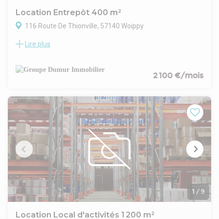
Location Entrepôt 400 m²
116 Route De Thionville, 57140 Woippy
Lire plus
Local d'activités idéalement situé en entrée de zone avec
visibilité sur rue et accès aisé.
- D'une surface totale d'environ 400 m², il comprend 350 m²
de stockage/atelier et 50 m² de surface administrative
2 100 €/mois
intégrant un grand bureau, un espace pause et un sanitaire.
- Bâtiment isolé et chauffé par aérothermes gaz. Accès
dépôt par porte sectionnelle 5,00 x 4,50 m. Vitrine de 3,50 m
avec porte automatique et rideau métallique. Sol en résine.
- 6 places de stationnement privatives en façade. Un local
fonctionnel et opérationnel pour votre activité.
1
/
9
Location Local d'activités 1 200 m²