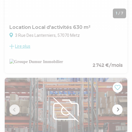
1
/
7
Location Local d'activités 630 m²
3 Rue Des Lanterniers, 57070 Metz
Lire plus
A METZ ACTIPOLE / A PROXIMITE IMMEDIATE DE L'A4,
BUREAUX AVEC DEPOT ET ATELIER DE 632 M² ENVIRON :
- Bénéficiez de 260 m² environ de dépôt répartis sur 3
bâtiments ainsi qu'un atelier de 56 m² environ.
2 742 €/mois
- Ainsi que 371 m² de bureaux fonctionnels chauffés et
climatisés.
- Une cour intérieure privative offre des possibilités de
stockage
- 8 places de parking - Le site est clos et sécurisé avec portail