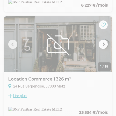
BNPPRE ADVISORY vous propose un bâtiment d'activité de
6 227 €/mois
1149 m² disponible à la location.
Le site se trouve sur l'axe très passant de Woippy, à proximité
de Metz, de la zone Euromoselle, de Maizières, d'Ennery
(Eurotransit) et de toutes les infrastructures routières
(croisement des autoroutes A31 et A4).
Accessibilité
Autoroutes A31 & A4 : Metz - Paris en 3h, Strasbourg en
1h30 et Luxembourg en 45 minutes
Réseau de bus et Mettis (TCSP)
Gare de Metz TGV : 15 minutes environ
Conseiller en Immobilier professionnel, BNP PARIBAS REAL
ESTATE ADVISORY accompagne les entreprises dans la
1
/
18
recherche de bureaux, locaux d'activité, dépôts et entrepôts
logistiques, à la location et à la vente, à METZ et en MOSELLE
Location Commerce 1 326 m²
depuis plus de 40 ans.
24 Rue Serpenoise, 57000 Metz
Lire plus
CELLULE COMMERCIALE - LOCATION
METZ SERPENOISE/CHAPLERUE (REF OLCOM 26 38 622)
METZ HYPER CENTRE - COMMERCE - A LOUER
Emplacement
23 334 €/mois