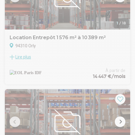
Local rénové dans un parc sécurisé et accolé à l'aéroport
d'Orly.
Nous sommes à votre disposition pour de plus amples
informations et pour organiser une visite.
1
/
18
Location Entrepôt 1 576 m² à 10 389 m²
94310 Orly
Lire plus
EOL vous propose à la location, au sein de la ZI SENIA, à Orly-
Thiais (94), proche Rungis, un entrepôt avec une grande
hauteur sous poutre de 12 m, plusieurs quais de
À partir de
déchargement et des bureaux d'accompagnement en étage.
14 447 €/mois
Descriptif :
- 8 quais de déchargement
- Hauteur max 12 mètres
- Sanitaires et vestiaires
- Hall d'accueil/show-room
- Bureaux sur 2 niveaux
- Salle de réunion
- WC RDC et en étage
- Parkings VL en sous-sol