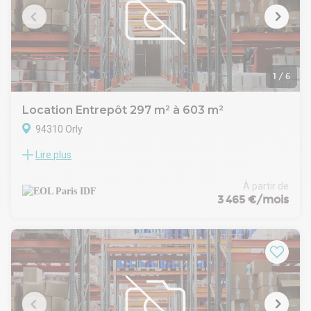
1
/
6
Location Entrepôt 297 m² à 603 m²
94310 Orly
Lire plus
EOL spécialiste de l'immobilier d'entreprise, vous propose à
la location un local d'activités d'environ 603 m² à ORLY (94), à
proximité de l'aéroport et du MIN de Rungis.
À partir de
Spécificités techniques :
3 465 €/mois
- Entrepôt de 369 m²
- Hauteur sous poutre 6 m
- 2 portes sectionnelles électriques
- Accès poids lourds
- Bureaux 234 m²
- Sanitaires
- Accès direct aux transports en commun (100m du
tramway)