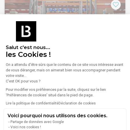
divisibles de 368 m² est idéale pour votre entreprise. Loyer
parking inclus dans le loyer globale.
Salut c'est nous...
1
/
3
les Cookies !
On a attendu d'être sûrs que le contenu de ce site vous intéresse avant
Location Entrepôt 40 m²
de vous déranger, mais on aimerait bien vous accompagner pendant
94310 Orly
votre visite...
C'est OK pour vous ?
Lire plus
EVOLIS vous propose un espace de stockage de 40 m², idéal
Pour modifier vos préférences par la suite, cliquez sur le lien
pour les entreprises en quête d'un environnement
'Préférences de cookies' situé dans le pied de page.
professionnel fonctionnel.
Ce bien est parfait pour entreposer vos biens en toute
510 €/mois
Lire la politique de confidentialité
Déclaration de cookies
sécurité, exclusivement pour du stockage à sec. Profitez
d'une localisation stratégique à proximité des axes majeurs
Voici pourquoi nous utilisons des cookies.
et des commodités, facilitant ainsi vos opérations
Partage de données avec Google
quotidiennes. Ne manquez pas cette chance de dynamiser
Voici nos cookies !