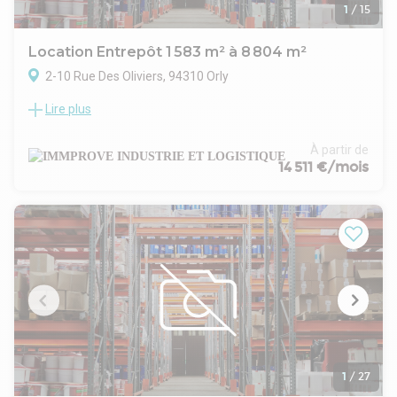
1
/
15
Location Entrepôt 1 583 m² à 8 804 m²
2-10 Rue Des Oliviers, 94310 Orly
Lire plus
Découvrez une opportunité exceptionnelle avec IMMPROVE :
un entrepôt de 8 804 m² non divisibles à louer dans la zone
stratégique d'ORLY. Cette superbe cellule d'activité située
À partir de
dans un parc sécurisé et gardienné offre un accès facile aux
14 511 €/mois
gros porteurs et semi-remorques, assurant une logistique
efficace pour votre entreprise. Avec une hauteur sous
plafond de 12 mètres et une charge au sol de 3 tonnes, cet
entrepôt est idéal pour toute activité nécessitant un espace
de stockage de qualité. Ne manquez pas cette occasion
unique de louer un bien immobilier d'entreprise de premier
choix, contactez IMMPROVE dès aujourd'hui pour organiser
une visite.
. Site sécurisé avec gardien
. Accès poids lourds
. Hauteur libre : 12 mètres
. Sprinklers
1
/
27
. Chauffage par aérothermes au gaz