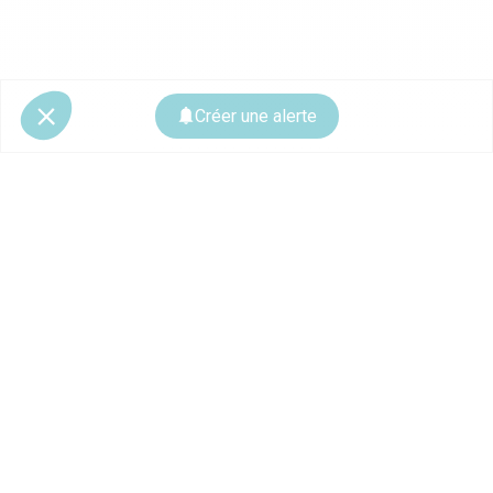
Créer une alerte
© 2026 CoStar Group
La plateforme spécialiste de l'immobilier professionnel
Ce site est protégé par reCAPTCHA et les
règles de confidentialité
ainsi que
les
conditions d'utilisation
de Google s'appliquent.