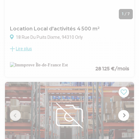
1
/
7
Location Local d'activités 4 500 m²
18 Rue Du Puits Dixme, 94310 Orly
Lire plus
Découvrez une opportunité exceptionnelle, en exclusivité
IMMPROVE, pour votre activité logistique à Orly, un
emplacement stratégique à proximité immédiate du métro
ligne 14 et des grands axes routiers A86/A6, facilitant ainsi
28 125 €/mois
l'accès à toute la région parisienne et au-delà. IMMPROVE
vous propose, à la location, un vaste espace d'entrepôts de 4
500 m², non divisibles, parfait pour répondre aux besoins les
plus exigeants de votre entreprise. Ces entrepôts se
distinguent par une conception optimisée pour les
opérations logistiques, offrant une hauteur sous plafond
impressionnante de 7 mètres, idéale pour maximiser votre
capacité de stockage vertical et faciliter la circulation des
engins de manutention.