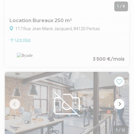
1
/
8
Location Bureaux 250 m²
117 Rue Jean Marie Jacquard, 84120 Pertuis
Lire plus
ILYADE vous propose à la location un plateau de bureau
d'environ 250 m² situé dans la ZAC St Martin.
Le bureau se compose au rez-de-chaussée : un hall
d'accueil/open-space, un grand bureau, une salle de réunion,
3 500 €/mois
une salle serveur, 2 réserves et une cuisine.
à l'étage : 7 bureaux individuels
Climatisation, fibre, prise RJ45.
Places de parking privatives sur le site clos par une barrière
Disponible immédiatement
Bail précaire possible
Vente possible
1
/
12