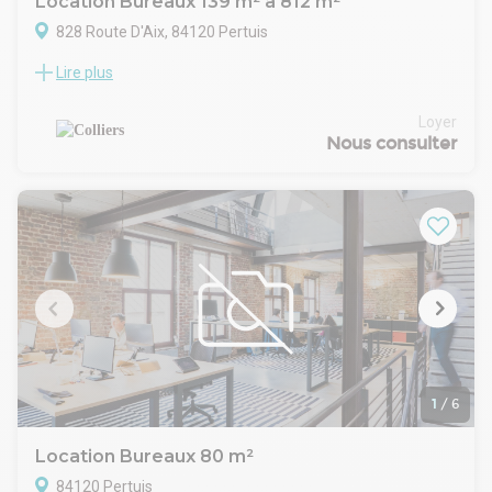
Location Bureaux 139 m² à 812 m²
828 Route D'Aix, 84120 Pertuis
Lire plus
Situé à Pertuis, à proximité des axes autoroutiers, mais
surtout au coeur de la zone commerciale et sur l'axe
principal de Pertuis, COLLIERS vous propose à la location 4
Loyer
lots de bureaux d'une surface de 812 m² environ.
Nous consulter
1
/
6
Location Bureaux 80 m²
84120 Pertuis