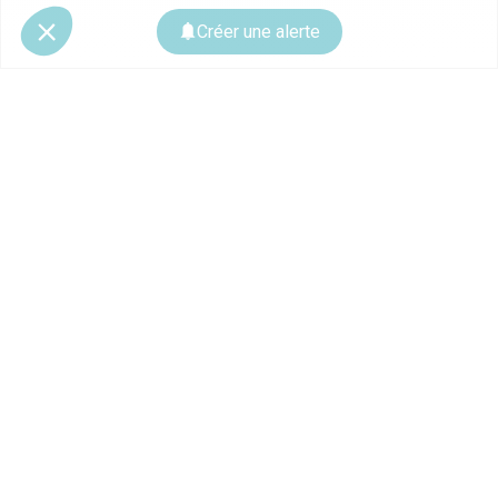
Créer une alerte
© 2026 CoStar Group
La plateforme spécialiste de l'immobilier professionnel
Ce site est protégé par reCAPTCHA et les
règles de confidentialité
ainsi que
les
conditions d'utilisation
de Google s'appliquent.
À PROPOS
Contactez-nous