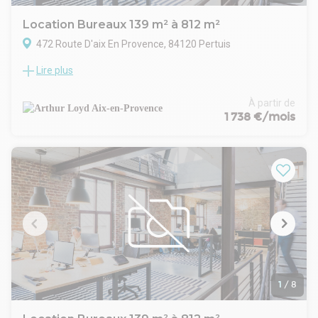
Location Bureaux 139 m² à 812 m²
472 Route D'aix En Provence, 84120 Pertuis
Lire plus
ARTHUR LOYD FIGUIERE IMMOBILIER vous propose à la
location au sein d'un immeuble neuf des surfaces à usage
de bureaux en étage avec ascenseur. Accès PMR. Terrasses
À partir de
accessible aux locataires. Possibilité de bénéficier d'une
1 738 €/mois
visibilité. Parkings en nombre sur site avec borne de recharge
électrique. Chaque surface n'attend plus que des cloisons
pour être aménagées. Possibilité de réunir les différents lots.
1
/
8