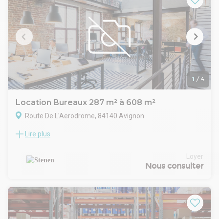
1
/
4
Location Bureaux 287 m² à 608 m²
Route De L'Aerodrome, 84140 Avignon
Lire plus
Stenen vous propose des bureaux disponibles dans un
immeuble livré en début 2025, situé au sein du pôle tertiaire
d'Agroparc à Avignon.
Loyer
Agroparc constitue un secteur stratégique, reconnu pour la
Nous consulter
qualité de son environnement professionnel et la présence
d'entreprises majeures, de structures innovantes et
d'acteurs institutionnels. Le site bénéficie d'une excellente
desserte routière avec un accès rapide à l'A7, à la rocade
Avignon Sud, aux lignes de bus et à la gare TGV.