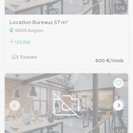
1
/
6
Location Bureaux 57 m²
84000 Avignon
Lire plus
Orpi Pro L'exclusive, votre spécialiste en immobilier
professionnel vous propose la location un Bureau situé en
AVIGNON.
Local professionnel rénové - Idéal profession libérale -
600 €/mois
Parking facile
Installez votre activité dans un espace fonctionnel, lumineux
et entièrement rénové, parfaitement adapté aux
professions libérales ou activités tertiaires.
Situé en rez-de-chaussée, ce bureau de 57 m² offre un
accès simple et pratique pour vous comme pour vos clients,
avec un grand parking au pied de l'immeuble.
Un agencement optimisé pour votre activité :
Accueil avec hall d'entrée
Deux bureaux indépendants (18,69 m² et 10,56 m²), idéals
pour recevoir ou travailler au calme
Espaces de rangement pratiques
1
/
5