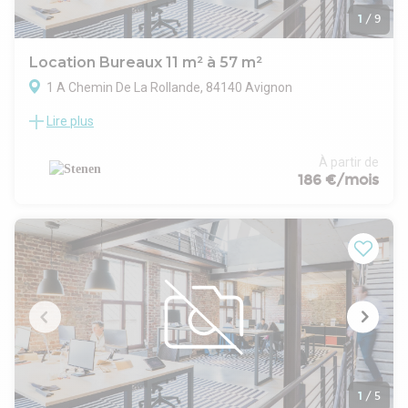
1
/
9
Location Bureaux 11 m² à 57 m²
1 A Chemin De La Rollande, 84140 Avignon
Lire plus
Le cabinet STENEN vous propose à la location des bureaux
au sein d'un immeuble exclusivement dédié aux activités
tertiaires, situé au coeur de la zone d'affaires d'Agroparc à
À partir de
Avignon.
186 €/mois
Des surfaces modulables, de 11 m² à 330 m², sont
disponibles en rez-de-chaussée ou au premier étage,
permettant de répondre aux besoins des indépendants, TPE,
PME ou entreprises en développement.
Les occupants bénéficient d'espaces communs de qualité
comprenant une cuisine, un espace détente ainsi que des
sanitaires. Des salles de réunion peuvent également être
louées ponctuellement selon vos besoins.
Le site dispose d'un stationnement libre et bénéficie d'une
excellente accessibilité, avec un arrêt de bus situé au pied de
l'immeuble et un accès immédiat à l'autoroute.
Une solution flexible et fonctionnelle pour implanter votre
1
/
5