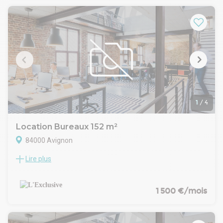
- l'aménagement intérieur sera réalisé sur mesure en
fonction de ce que désire le client. - Si l'aménagement
comporte des demandes spécifiques, elles seront étudiées
pour fournir un devis détaillé - Accès PMR - Parking visiteurs.
Grand parking visiteurs.
Loyer : 8400 Euros euros H.T/mois
Charges : 20 euros / m2
- Type de bail : Commercial
- Durée : 3/6/9 ans
- Préavis : 6 mois
1
/
4
Location Bureaux 152 m²
84000 Avignon
Lire plus
Orpi Pro l'exclusive, votre spécialiste en immobilier
professionnel vous propose à la location un bureau situé en
rez de chaussée d'un ensemble immobilier dans la
commune d'AVIGNON.
1 500 €/mois
Ces bureaux sont en très bon état - Surface de 152 m2 -
plusieurs bureaux indépendants ( 5 à 6 ).
1 Vestiaire