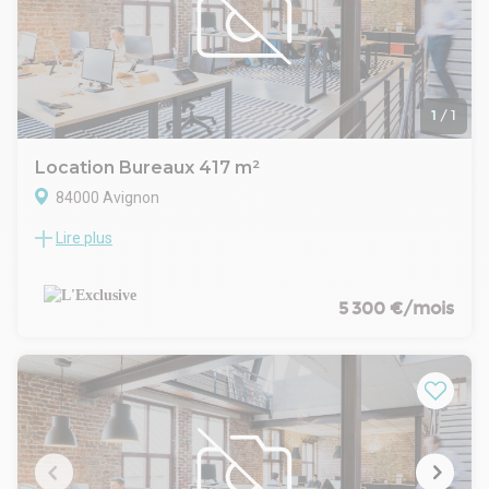
- Type de bail : Commercial
- Durée : 3/6/9 ans
- Préavis : 6 mois
- Fiscalité : TVA
- Indice : ILAT
- Indexation : Annuelle, date prise effet
1
/
1
- Dépôt de garantie : 3 mois HT/HC
- Loyers et charges : Trimestriels et d'avance
Location Bureaux 417 m²
84000 Avignon
Lire plus
Orpi Pro l'exclusive à Morières les Avignon vous propose un
lot complet de 9 bureaux à louer dans un lmmeuble de 417
m2.
Cet immeuble est composé de 5 bureaux + 4 bureaux
5 300 €/mois
décloisonnés pour faire 1 zone de stockage qui peuvent être
reconfigurés;
1 salle de réunion cuisine à l'étage donnant sur une terrasse
de 160 m2 bordée d'un jardin méditerranéen pour déjeuner
en extérieur aux beaux jours ou organiser des réceptions.
Entrée avec: Un vaste accueil arboré donnant sur un open
space.
Parking privatif clôturé de 12 places.