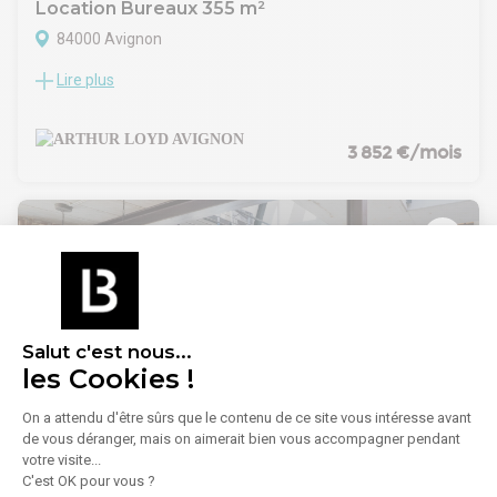
- Dépôt de garantie : 2 mois HT/HC
Location Bureaux 355 m²
84000 Avignon
Lire plus
Monfavet - Technopole "Agroparc", au 1er étage d'un petit
immeuble de bureaux, local à usage de bureaux de 355,5 m²
à louer avec 15 places de parking. Proche accès autoroute
Avignon Sud.
3 852 €/mois
- Type de bail : Commercial
- Durée : 3/6/9 ans
- Préavis : 6 mois
- Fiscalité : TVA
- Indice : ILAT
- Dépôt de garantie : 3 mois
- Loyers et charges : Trimestriels et d'avance
Salut c'est nous...
les Cookies !
1
/
2
On a attendu d'être sûrs que le contenu de ce site vous intéresse avant
de vous déranger, mais on aimerait bien vous accompagner pendant
votre visite...
Location Bureaux 11 m² à 310 m²
C'est OK pour vous ?