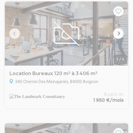
Le site bénéficie d'un bon ratio de places de stationnement
ainsi que d'une excellente accessibilité, au sein d'un pôle
économique attractif regroupant de nombreuses
entreprises.
Une opportunité idéale pour implanter votre activité dans un
environnement professionnel reconnu sur le secteur
d'Avignon.
Si tu veux, je peux aussi te faire :
une version plus commerciale / dynamique
une version plus corporate pour grands comptes
1
/
4
ou une version optimisée SEO Avignon / Agroparc.
Location Bureaux 120 m² à 3 406 m²
340 Chemin Des Meinajariés, 84000 Avignon
À partir de
1 950 €/mois