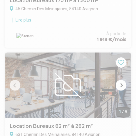
Location Bureaux 170 m² à 1 200 m²
45 Chemin Des Meinajariès, 84140 Avignon
Lire plus
Stenen vous propose à la location des bureaux d'une surface
totale de 2 473 m² divisibles à partir de 170 m², situés au
coeur de la zone d'Agroparc à Avignon.
À partir de
L'immeuble, entièrement rénové, développe des plateaux
1 913 €/mois
modernes répartis sur deux niveaux, offrant des espaces de
travail lumineux et fonctionnels.
Les surfaces modulables permettent une adaptation précise
aux besoins des entreprises, qu'il s'agisse d'une implantation
partielle ou d'une prise à bail plus importante.
Le site bénéficie de nombreux emplacements de
stationnement ainsi que d'une excellente accessibilité, à
proximité immédiate des axes autoroutiers et des
transports.
Un emplacement stratégique au sein d'un pôle tertiaire
reconnu, idéal pour installer durablement votre activité.
1
/
9
Location Bureaux 82 m² à 282 m²
631 Chemin Des Meinajariès, 84140 Avignon