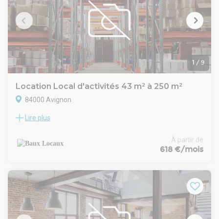
Deux lots sont actuellement disponibles au 3ᵉ étage (R+3),
représentant 608 m² divisibles à partir de 287,50 m². Les
surfaces offrent des prestations modernes, adaptées aux
besoins des entreprises en recherche d'un cadre de travail
qualitatif et performant.
Le programme dispose de 11 emplacements de
stationnement dédiés, élément particulièrement recherché
1
/
9
sur ce secteur.
Une implantation idéale pour toute entreprise souhaitant
Location Local d'activités 43 m² à 250 m²
bénéficier d'un environnement dynamique et parfaitement
84000 Avignon
connecté.
Lire plus
A LOUER - BUREAUX AU 1ER ÉTAGE
Superficie : 43 m² ENVIRON
- 1 bureau de 26 m²
À partir de
- 1 bureau de 17 m²Caractéristiques :
618 €/mois
- Bureaux lumineux
- Climatisation pour un confort optimal
- Grands placards intégrés offrant un espace de rangement
pratique
- Sanitaires communs accessibles
- Parking privéEmplacement privilégié :
- À deux pas des remparts