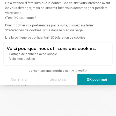
Caudry (1)
On a attendu d'être sûrs que le contenu de ce site vous intéresse avant
Cambrai (7)
(4)
de vous déranger, mais on aimerait bien vous accompagner pendant
Maubeuge (1)
Wattrelos (7)
Ronchin (4)
votre visite...
C'est OK pour vous ?
Pour modifier vos préférences par la suite, cliquez sur le lien
'Préférences de cookies' situé dans le pied de page.
Lille - Quartiers - Professionnels de l'immobilier
Lire la politique de confidentialité
Déclaration de cookies
d'entreprise
Lille - Euralille (5)
Lille - Vauban -
Lille - Moulins (3)
Esquermes (3)
Voici pourquoi nous utilisons des cookies.
Lille - Vieux Lille (3)
Partage de données avec Google
Voici nos cookies !
Lille - Wazemmes - Autres recherches
Consentements certifiés par
Non merci
Je choisis
OK pour moi
Location bureaux
Wazemmes (1)
Axeptio consent
Plateforme de Gestion du Consentement : Personnalisez vos Options
Notre plateforme vous permet d'adapter et de gérer vos paramètres de 