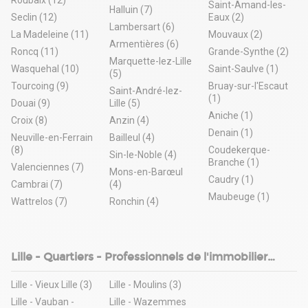
Roubaix (12)
Saint-Amand-les-
Halluin (7)
Seclin (12)
Eaux (2)
Lambersart (6)
La Madeleine (11)
Mouvaux (2)
Armentières (6)
Roncq (11)
Grande-Synthe (2)
Marquette-lez-Lille
Wasquehal (10)
Saint-Saulve (1)
(5)
Tourcoing (9)
Bruay-sur-l'Escaut
Saint-André-lez-
(1)
Douai (9)
Lille (5)
Aniche (1)
Croix (8)
Anzin (4)
Denain (1)
Neuville-en-Ferrain
Bailleul (4)
(8)
Coudekerque-
Sin-le-Noble (4)
Branche (1)
Valenciennes (7)
Mons-en-Barœul
Caudry (1)
Cambrai (7)
(4)
Maubeuge (1)
Wattrelos (7)
Ronchin (4)
Lille - Quartiers - Professionnels de l'immobilier
d'entreprise
Lille - Vieux Lille (3)
Lille - Moulins (3)
Lille - Vauban -
Lille - Wazemmes