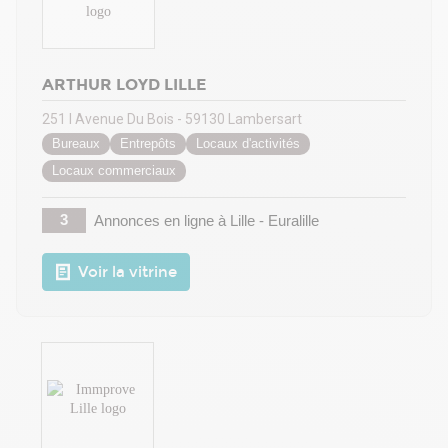
ARTHUR LOYD LILLE
251 I Avenue Du Bois - 59130 Lambersart
Bureaux
Entrepôts
Locaux d'activités
Locaux commerciaux
3
Annonces en ligne
à Lille - Euralille
Voir la vitrine