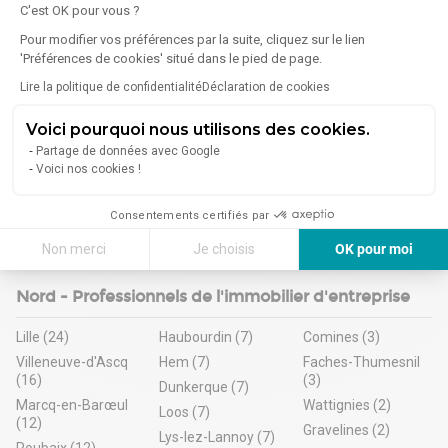
C'est OK pour vous ?
CUSHMAN & WAKEFIELD - COWORKING
Pour modifier vos préférences par la suite, cliquez sur le lien
'Préférences de cookies' situé dans le pied de page.
185 Avenue Charles De Gaulle - 92200 Neuilly-sur-Seine
Bureaux
Coworking
Lire la politique de confidentialité
Déclaration de cookies
Voici pourquoi nous utilisons des cookies.
1
Annonce en ligne
à Lille - Euralille
Partage de données avec Google
Voici nos cookies !
Voir la vitrine
Consentements certifiés par
Non merci
Je choisis
OK pour moi
Axeptio consent
Plateforme de Gestion du Consentement : Personnalisez vos Options
Nord - Professionnels de l'immobilier d'entreprise
Notre plateforme vous permet d'adapter et de gérer vos paramètres de 
Lille (24)
Haubourdin (7)
Comines (3)
Villeneuve-d'Ascq
Hem (7)
Faches-Thumesnil
(16)
(3)
Dunkerque (7)
Marcq-en-Barœul
Wattignies (2)
Loos (7)
(12)
Gravelines (2)
Lys-lez-Lannoy (7)