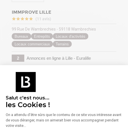
IMMPROVE LILLE
(11 avis)
99 Rue De Wambrechies - 59118 Wambrechies
Bureaux
Entrepôts
Locaux d'activités
Locaux commerciaux
Terrains
2
Annonces en ligne
à Lille - Euralille
Voir la vitrine
Salut c'est nous...
les Cookies !
On a attendu d'être sûrs que le contenu de ce site vous intéresse avant
de vous déranger, mais on aimerait bien vous accompagner pendant
votre visite...