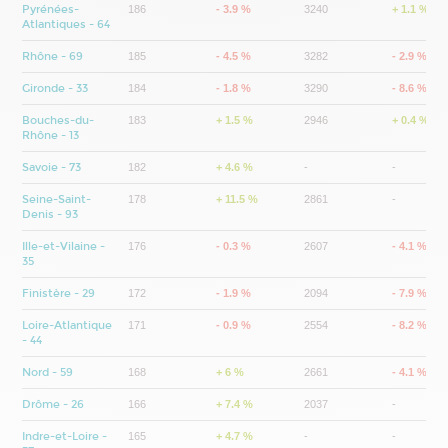
Pyrénées-
186
- 3.9 %
3240
+ 1.1 %
Atlantiques - 64
Rhône - 69
185
- 4.5 %
3282
- 2.9 %
Gironde - 33
184
- 1.8 %
3290
- 8.6 %
Bouches-du-
183
+ 1.5 %
2946
+ 0.4 %
Rhône - 13
Savoie - 73
182
+ 4.6 %
-
-
Seine-Saint-
178
+ 11.5 %
2861
-
Denis - 93
Ille-et-Vilaine -
176
- 0.3 %
2607
- 4.1 %
35
Finistère - 29
172
- 1.9 %
2094
- 7.9 %
Loire-Atlantique
171
- 0.9 %
2554
- 8.2 %
- 44
Nord - 59
168
+ 6 %
2661
- 4.1 %
Drôme - 26
166
+ 7.4 %
2037
-
Indre-et-Loire -
165
+ 4.7 %
-
-