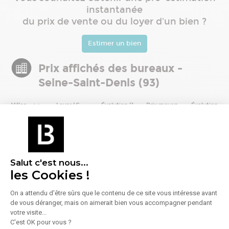
instantanée
du prix de vente ou du loyer d'un bien ?
Estimer un bien
Prix affichés des bureaux -
Seine-Saint-Denis (93)
Villes
Loyer (€
Évolution (1
Prix moyen
Évolution (1
HT-
an)
(€/m²)
an)
HC/m²/an)
Mise à jour août 2026. Ces prix sont calculés mensuellement à partir des annonces
publiées sur BureauxLocaux dans les zones où le volume de données est
i
Salut c'est nous...
représentatif.
les Cookies !
Prix affichés des bureaux par
On a attendu d'être sûrs que le contenu de ce site vous intéresse avant
de vous déranger, mais on aimerait bien vous accompagner pendant
département
votre visite...
C'est OK pour vous ?
Départements
Loyer (€
Évolution (1
Prix moyen
Évolution 