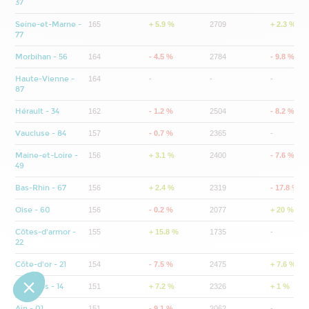
37
Seine-et-Marne -
165
+ 5.9 %
2709
+ 2.3 %
77
Morbihan - 56
164
- 4.5 %
2784
- 9.8 %
Haute-Vienne -
164
-
-
-
87
Hérault - 34
162
- 1.2 %
2504
- 8.2 %
Vaucluse - 84
157
- 0.7 %
2365
-
Maine-et-Loire -
156
+ 3.1 %
2400
- 7.6 %
49
Bas-Rhin - 67
156
+ 2.4 %
2319
- 17.8 %
Oise - 60
156
- 0.2 %
2077
+ 20 %
Côtes-d'armor -
155
+ 15.8 %
1735
-
22
Côte-d'or - 21
154
- 7.5 %
2475
+ 7.6 %
Calvados - 14
151
+ 7.2 %
2326
+ 1 %
Ain - 01
151
- 9.1 %
2062
-