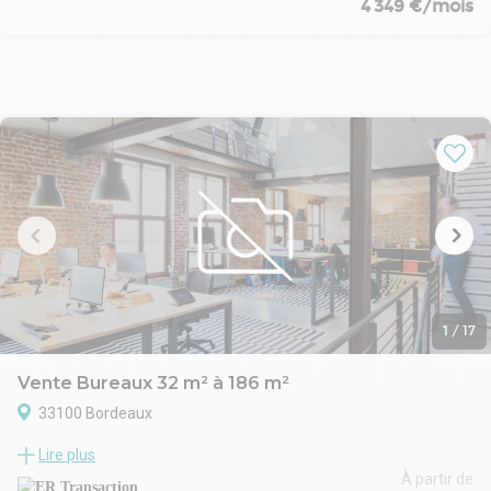
4 349 €/mois
Provisions pour charges de copropriété : 40 € HT
Provisions pour Taxe foncière : 50 € HT
Honoraires d'agence : 3360 € HT HC
1
/
17
Vente Bureaux 32 m² à 186 m²
33100 Bordeaux
ER TRANSACTION, spécialiste de l’immobilier d’entreprise, vous
Lire plus
propose à la vente un bâtiment à usage professionnel : une
maison médicale et paramédicale d’une surface totale de 1.153
À partir de