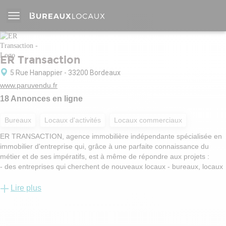
ER Transaction
5 Rue Hanappier - 33200 Bordeaux
www.paruvendu.fr
18 Annonces en ligne
Bureaux
Locaux d'activités
Locaux commerciaux
ER TRANSACTION, agence immobilière indépendante spécialisée en
immobilier d'entreprise qui, grâce à une parfaite connaissance du
métier et de ses impératifs, est à même de répondre aux projets :
- des entreprises qui cherchent de nouveaux locaux - bureaux, locaux
commerciaux, entrepôts, locaux d’activités et terrains - à la location ou
à l’acquisition, neufs ou seconde main ;
Lire plus
- des propriétaires ou promoteurs qui veulent louer ou vendre leurs
biens ;
- des investisseurs privés ou institutionnels dans leur projet