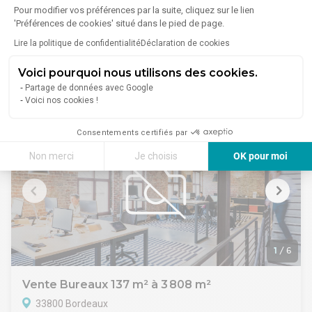
Pour modifier vos préférences par la suite, cliquez sur le lien
33000 Bordeaux
'Préférences de cookies' situé dans le pied de page.
Lire plus
Advenis Bordeaux vous propose à la vente en exclusivité un
Lire la politique de confidentialité
Déclaration de cookies
local commercial de 30 m² environ situé dans le centre de
Bordeaux entre la Place de la République et l'école de
Voici pourquoi nous utilisons des cookies.
Magistrature à proximité immédiate des transports tram A
155 000 €
Partage de données avec Google
hotel de ville et tram B Musée d''Aquitaine et commerces .
Voici nos cookies !
Cet espace bénéficie d'une belle visibilité grâce à sa vitrine
d'angle. Idéal profession libérale, commerce ou investisseurs
Consentements certifiés par
Non merci
Je choisis
OK pour moi
Axeptio consent
Plateforme de Gestion du Consentement : Personnalisez vos Options
Notre plateforme vous permet d'adapter et de gérer vos paramètres de 
1
/
6
Vente Bureaux 137 m² à 3 808 m²
33800 Bordeaux