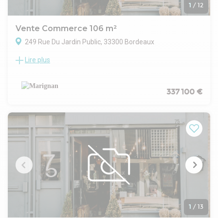
indiquée : T3 2024 Adresse : 341 boulevard Jean-Jacques
1
/
12
Bosc, 33800 Bordeaux Bâtiment : E Un local neuf au format
polyvalent, idéal pour implanter ou développer une activité
Vente Commerce 106 m²
professionnelle à Bordeaux.
249 Rue Du Jardin Public, 33300 Bordeaux
Lire plus
BORDEAUX - Jardin Public / Chartrons - Local commercial
neuf de 106 m² à vendre Au cœur d’un secteur recherché de
Bordeaux, à proximité du Jardin Public et des Chartrons,
découvrez ce local commercial neuf de 106 m², situé rue du
337 100 €
Jardin Public. Implanté en rez-de-chaussée d’un programme
neuf, ce local offre une belle opportunité pour développer
une activité commerciale, de services, tertiaire ou une
profession libérale, sous réserve des autorisations
administratives et réglementaires propres à l’activité
envisagée. Sa surface de 106 m² permet d’envisager
différents aménagements selon le projet de l’acquéreur. Le
local sera proposé avec des prestations adaptées à une mise
en exploitation future, notamment une vitrine et des
attentes techniques prévues selon la notice de livraison. Prix
de vente : 337 100 € TVA : 20 % Livraison prévisionnelle : 3e
trimestre 2027 Adresse : 249 rue du Jardin Public, 33000
1
/
13
Bordeaux Un emplacement bordelais attractif pour installer