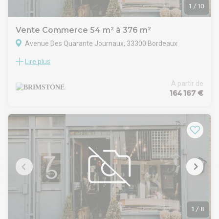
1
/
10
Vente Commerce 54 m² à 376 m²
Avenue Des Quarante Journaux, 33300 Bordeaux
Lire plus
A vendre - Bordeaux Lac / Zone commerciale - Cellule de 377
m² divisible.
Au coeur de la zone de Bordeaux Lac, face à la station de
À partir de
Tramway ligne C "40 Journaux", Brimstone vous propose à la
164 167 €
vente une cellule de 377 m² divisible.
Bénéficiant d'une excellente visibilité, ce projet s'inscrit dans
la continuité de l'aménagements des berges du Lac. Idéal
société de services, mutuelle, métiers de bouches sans
extraction, associations..etc.
Local livré brut de béton, fluides en attente.
1
/
8