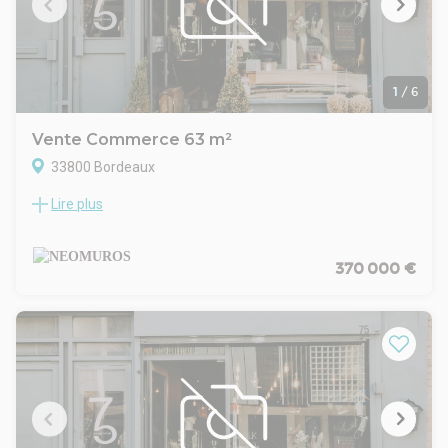
1
/
6
Vente Commerce 63 m²
33800 Bordeaux
Lire plus
Situation exceptionnelle pour ce local commercial, quartier
Sainte Croix avec la possibilité d'exploiter la partie terrasse
sur la célèbre place Pierre Renaudel.
Installé dans un immeuble en pierre au rez-de-chaussée, ce
370 000 €
local commercial libre, dispose d'une surface de 60m² et
d'une superbe vue sur l'église Sainte Croix datant du 7ème
siècle, très prisée par les touristes !
Vous bénéficiez d'une partie restauration de 35m² avec un
bar ainsi que d'une cuisine d'environ 20m² avec système
d'extraction, d'un WC et d'un vestiaire.
Vous y trouverez une vie étudiante animée avec le très
connu Conservatoire de Bordeaux, le Théâtre national de
Bordeaux, l'école des Beaux-Arts, l'IUT Bordeaux Montaigne