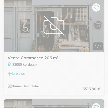
Le barème de nos honoraires est disponible sur
www.64commerce.com
Les informations sur les risques auxquels ce bien est exposé
sont disponibles sur le site Géorisques :
www.georisques.gouv.fr.
1
/
1
Vente Commerce 206 m²
33000 Bordeaux
Lire plus
A VENDRE : Local à aménager à usage mixte habitation ou
commercial composé d'un RDC de 189,9m² et d'un sous-sol
de 16,8m². Situé sur Bordeaux centre proche hopital Saint
André et Tribunal. Idéal pour architecte, avocat, airbnb,
351 780 €
médical. Prix 351.780 euros FAI (21.780€ TTC honoraires).
Bastien Pellegrin 0672401470