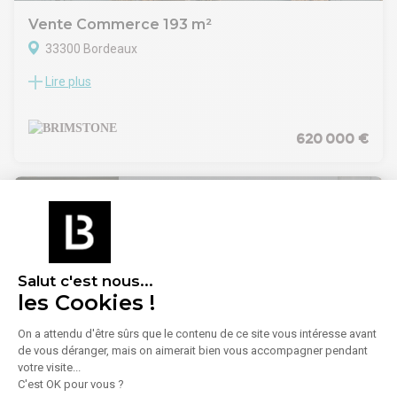
Vente Commerce 193 m²
33300 Bordeaux
Lire plus
A vendre - Bordeaux Lac / Zone commerciale - Cellule de 193
m²
Au coeur de la zone de Bordeaux Lac, face à la station de
Tramway ligne C "40 Journaux", Brimstone vous propose à la
620 000 €
vente une cellule de 193 m².
Bénéficiant d'une excellente visibilité, ce projet s'inscrit dans
la continuité de l'aménagements des berges du Lac. Idéal
société de services, mutuelle, métiers de bouches sans
extraction, associations..etc.
Local livré brut de béton, fluides en attente.
Salut c'est nous...
les Cookies !
On a attendu d'être sûrs que le contenu de ce site vous intéresse avant
1
/
6
de vous déranger, mais on aimerait bien vous accompagner pendant
votre visite...
C'est OK pour vous ?
Vente Commerce 30 m²