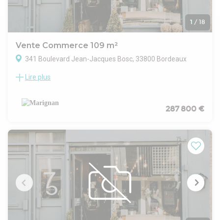
1
/
18
Vente Commerce 109 m²
341 Boulevard Jean-Jacques Bosc, 33800 Bordeaux
Lire plus
BORDEAUX - Boulevard Jean-Jacques Bosc - Local
commercial neuf de 102 m² à vendre À Bordeaux, sur le
boulevard Jean-Jacques Bosc, découvrez ce local
commercial neuf de 102 m², situé au sein d’un programme
287 800 €
immobilier neuf. Implanté en rez-de-chaussée, ce local offre
une opportunité intéressante pour installer une activité
commerciale, de services, tertiaire ou une profession
libérale, sous réserve des autorisations administratives et
réglementaires propres à l’activité envisagée. Avec sa
surface de 102 m², ce lot permet d’envisager un
aménagement confortable et adapté à différents projets
professionnels. Le local sera proposé avec des prestations
adaptées à une mise en exploitation future, notamment une
vitrine et des attentes techniques prévues selon la notice de
livraison. Prix de vente : 287 800 € TVA : 20 % Livraison