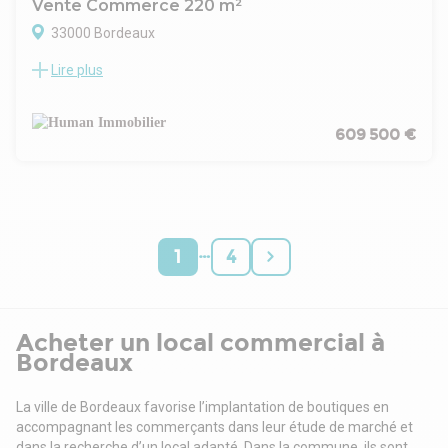
Vente Commerce 220 m²
33000 Bordeaux
Lire plus
Local d'activité occupé à vendre. Situé dans une zone
d'activité, local en bon état d'environ 440m². 2 locataires.
Baux commerciaux récents. Loyer annuel 46.000€ HT HC.
Vente soumise à TVA. Prix FAI TTC 609.500€ ( dont 34.500€
609 500 €
TTC d'honoraires). Mélanie Picot 0676839665
…
1
4
Acheter un local commercial à
Bordeaux
La ville de Bordeaux favorise l’implantation de boutiques en
accompagnant les commerçants dans leur étude de marché et
dans la recherche d’un local adapté. Dans la commune, ils sont