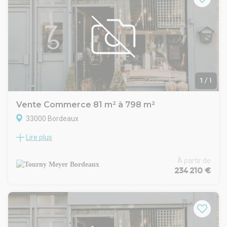
1
/
1
Vente Commerce 81 m² à 798 m²
33000 Bordeaux
Lire plus
LOCATION - Locaux commerciaux - BRUGES RAVEZIES
Tourny Meyer vous propose un nouveau programme à louer
sur la commune de Bruges, aux portes de Bordeaux, proche
À partir de
de la place Ravezies. L'immeuble, situé sur un axe passant,
234 210 €
sera composé d'un socle de commerces, d'un parking et de
trois étages de bureaux. Le RDC commercial est composé de
5 cellules, livrées brut, fluides en attente et menuiseries
posées.
Le parking intégré et l'accès immédiat au tramway