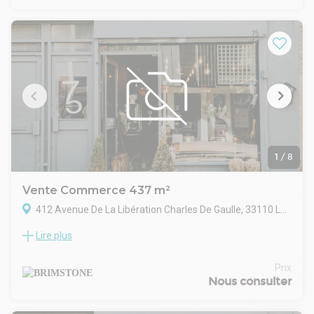
des commerces de proximité.
Ces 2 locaux sont occupés par une boulangerie et une
affaire de restauration rapide. Locaux aux normes ERP,
dotés d'une extraction.
Baux commerciaux 3/6/9 de 2022 et 2025, pas d'impayés ni
de contentieux.
Loyers mensuels de 1 650 et 1800 euros HT, charges de
copropriété et taxe foncière refacturées aux locataires.
Prix de vente 600 000 euros, honoraires 5% HT à la charge de
l'acquéreur.
1
/
8
Vente Commerce 437 m²
412 Avenue De La Libération Charles De Gaulle, 33110 Le Bouscat
Lire plus
Situées en rez-de-chaussée de la nouvelle résidence CEIBA,
au pied de la ligne D du tramway, Brimstone propose deux
cellules commerciales à la location ou à l'acquisition,
Prix
bénéficiant d'une visibilité optimale.
Nous consulter
Livrés bruts de béton, avec les fluides en attente, ces locaux
offrent une grande flexibilité d'aménagement selon vos