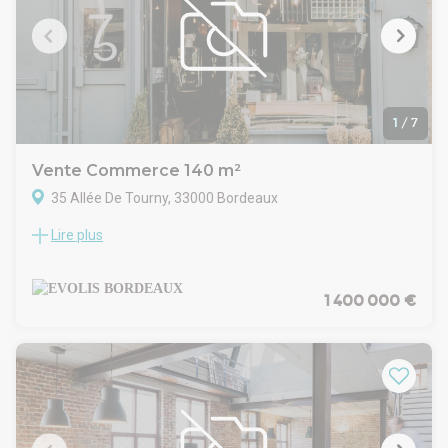
1
/
7
Vente Commerce 140 m²
35 Allée De Tourny, 33000 Bordeaux
Lire plus
Situé sur l'un des axes les plus prestigieux de Bordeaux,
EVOLIS vous propose un local à usage de commerce ou de
bureaux.
D'une surface totale d'environ 128 m², il se compose de
1 400 000 €
86,41 m² en rdc et 41,63 m² en sous-sol.
Installé au sein d'un immeuble de standing, ce bien bénéficie
d'une excellente visibilité grâce à son emplacement en angle
de rue, offrant un fort passage et un beau linéaire de
vitrines.
Ce local lumineux représente une opportunité rare dans le
secteur.