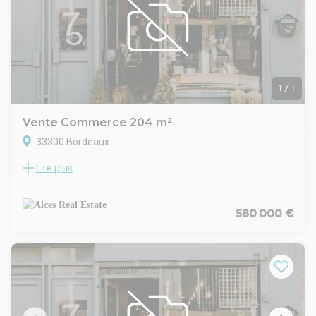
faciliteront le quotidien des utilisateurs.
1
/
1
Vente Commerce 204 m²
33300 Bordeaux
Lire plus
Au coeur des Chartrons, ALCES REAL ESTATE vous propose
un local commercial bénéficiant d'une extraction.Cette
surface est adaptée à une activité de restauration ou à un
commerce de bouche. Le local dispose d'un espace de vente
580 000 €
spacieux complété par une zone de réserve.Son cachet
unique, avec ses alcôves et ses murs en pierre apparente,
offre une atmosphère chaleureuse et authentique, idéale
pour créer un lieu accueillant et convivial.