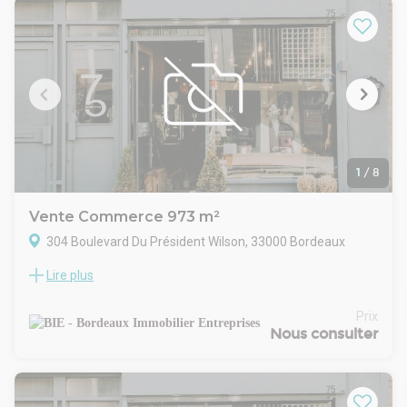
besoins.
À 15 minutes du centre-ville de Bordeaux
À 5 minutes de la gare Sainte-Germaine
- Type de bail : Commercial
- Durée : 3/6/9 ans
- Préavis : 6 mois
- Fiscalité : TVA
- Indice : ILC / ILAT
- Indexation : Annuelle, date prise effet
- Dépôt de garantie : 3 mois HT/HC
1
/
8
- Loyers et charges : Trimestriels et d'avance
Vente Commerce 973 m²
304 Boulevard Du Président Wilson, 33000 Bordeaux
Lire plus
Découvrez ces locaux, disponibles à la vente ou à la location,
au sein d'un programme neuf à Bordeaux Boulevards du
Président Wilson. Profitez d'une visibilité et d'une
Prix
accessibilité optimales, idéales pour votre commerce. Ces
Nous consulter
locaux neufs, modulables selon vos besoins, offrent une
belle opportunité de développement.
Locaux livrés coque brute, fluides en ettante, vitrines
réalisées,