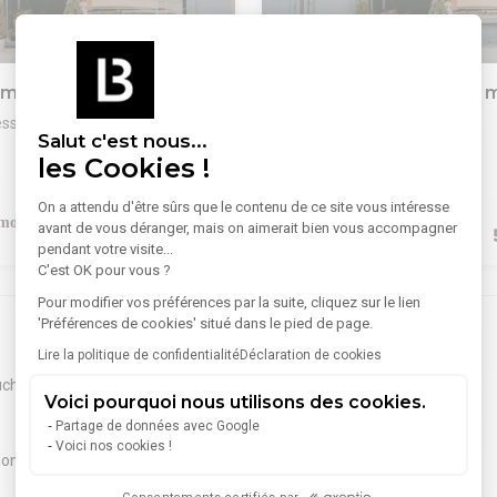
1
/
8
ommerce 150 m²
Vente Commerce 190 
essac
33600 Pessac
Salut c'est nous...
les Cookies !
Lire plus
Consultimo vous propose une
A saisir Rentabilité 9,60%. Murs
 rare au cœur de Pessac, à
professionnels occupés à vend
On a attendu d'être sûrs que le contenu de ce site vous intéresse
mmédiate de l'avenue Jean-
Local en bon état d'environ 19
avant de vous déranger, mais on aimerait bien vous accompagner
es transports en communs.
normes PMR. 7 bureaux, 2 salle
469 000 €
pendant votre visite...
mmercial situé en RDC d'une
une salle de pause. Climatisati
C'est OK pour vous ?
otale de 150 m² bénéficie d'un
commerciaux récent. Loyer me
 stratégique et d'une
4.243€ HT HC. . Prix FAI 530.0
Pour modifier vos préférences par la suite, cliquez sur le lien
sibilité grâce à ses trois
30.000€ TTC d'honoraires). Mél
'Préférences de cookies' situé dans le pied de page.
ines en façade, offrant à la fois
0676839665
Lire la politique de confidentialité
Déclaration de cookies
aturelle et mise en valeur de
uch
(15)
Arcachon
(10)
té. (14 m de façade pour une
Voici pourquoi nous utilisons des cookies.
2 m)
Talence
(6)
Partage de données avec Google
is plus de 36 ans par une
Voici nos cookies !
ien-être, l'espace intérieur est
non
(4)
Floirac
(3)
 modulable et peut être