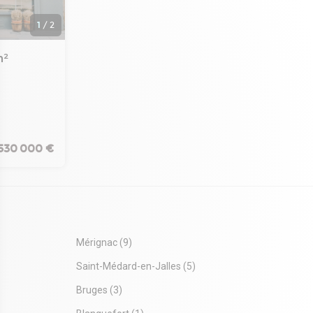
1
/
2
m²
re à Pessac.
0m² aux
s d'attente,
530 000 €
on. Baux
nsuel
00€ TTC (dont
anie Picot
Mérignac
(9)
Saint-Médard-en-Jalles
(5)
Bruges
(3)