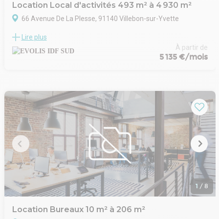
Location Local d'activités 493 m² à 4 930 m²
66 Avenue De La Plesse, 91140 Villebon-sur-Yvette
À la recherche de locaux d'activité à VILLEBON SUR YVETTE ?
Lire plus
Ne cherchez plus ! EVOLIS vous propose une offre
exceptionnelle de 4 930 m², divisibles à partir de 493 m².
À partir de
5 135 €/mois
. Site clos et sécurisé
. Conception certifiée aux règles RT 2012
. Portes sectionnelles de 4mètres x 4mètres
. Hauteur sous poutre de 7,50 mètres
. Hauteur sous mezzanine de 4 mètres
. Dallage industriel quartzé avec une résistance de 3Tonnes/m²
. Accès de plain-pied
. Tarif jaune 50 KVA
. Sanitaires PMR
Immeuble indépendant
Surface RDC : 3880 m²
Situation/Transports :
Bus La Brûlerie (17, DM11A, DM11C, DM11E)
Route N118, N104
1
/
8
Autoroute A10
Dépot de garantie : 3 mois de loyer HT HC
Location Bureaux 10 m² à 206 m²