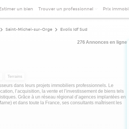
Estimer un bien
Trouver un professionnel
Prix immobil
Saint-Michel-sur-Orge
Evolis Idf Sud
276 Annonces en ligne
Terrains
seurs dans leurs projets immobiliers professionnels. Le
tion, l’acquisition, la vente et l’investissement de biens tels
istiques. Grâce à un réseau régional d’agences implantées en
rne) et dans toute la France, ses consultants maîtrisent les
il à l’arbitrage, la valorisation de portefeuilles, l’étude de
 immobilières, avec un accompagnement sur mesure tout au long