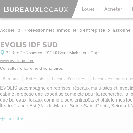
Louer
Acheter
Accueil
Professionnels immobilier d'entreprise
Essonne
EVOLIS IDF SUD
29 Rue De Rosieres - 91240 Saint-Michel-sur-Orge
www.evolis-ie.com
Consulter le barème d'honoraires
Bureaux
Entrepôts
Locaux d'activités
Locaux commerciaux
EVOLIS accompagne entreprises, réseaux multi-sites et investis
cabinet propose une expertise complète pour la recherche, la loca
que bureaux, locaux commerciaux, entrepôts et plateformes log
Île-de-France Est (Val-de-Marne, Seine-Saint-Denis, Seine-et-Ma
spécificités de chaque territoire. L’offre inclut également le conse
marchés, l’analyse financière et la structuration d’opérations
Lire plus
des processus transactionnels.