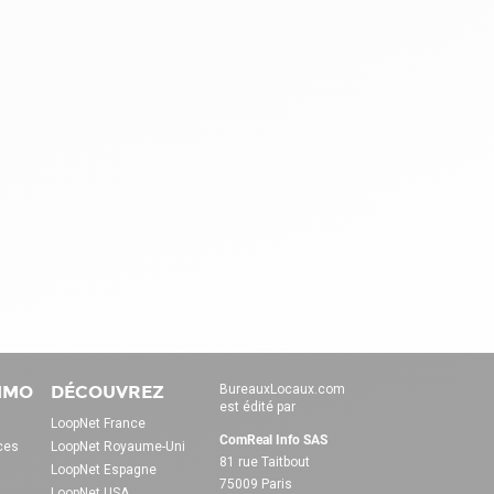
IMMO
DÉCOUVREZ
BureauxLocaux.com
est édité par
LoopNet France
ComReal Info SAS
ces
LoopNet Royaume-Uni
81 rue Taitbout
LoopNet Espagne
75009 Paris
LoopNet USA