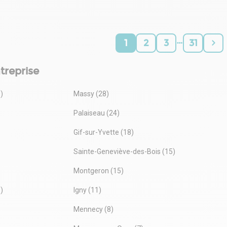
Dépot de garantie : 3 mois de loyer HT HC
…
1
2
3
31
treprise
)
Massy (28)
Palaiseau (24)
Gif-sur-Yvette (18)
Sainte-Geneviève-des-Bois (15)
Montgeron (15)
1)
Igny (11)
Mennecy (8)