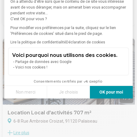
On a attendu d'être sûrs que le contenu de ce site vous intéresse
Lire plus
Situation/Transports :
proposés par EVOLIS. Idéalement situés, lumineux, avec
avant de vous déranger, mais on aimerait bien vous accompagner
Bus Réseau Daniel Meyer (DM11 O, DM11 G, DM11 A, 17)
parkings et accès poids lourds. Parfait pour entreprise en pleine
pendant votre visite...
3 520 €/mois
RER RER B et C Massy Palaiseau
expansion.
C'est OK pour vous ?
Route N104, N118
. Accès portail
Pour modifier vos préférences par la suite, cliquez sur le lien
Autoroute A10
. Espaces communs: Cour moyen porteur
'Préférences de cookies' situé dans le pied de page.
Dépot de garantie : 3 mois de loyer HT HC
. Locaux en cours de rénovation
Prestations bureaux :
Lire la politique de confidentialité
Déclaration de cookies
. Moquette
. Dalles LED au plafond
Voici pourquoi nous utilisons des cookies.
. Prise RJ45
Partage de données avec Google
. Chauffage par convecteur électrique
Voici nos cookies !
Prestations activité:
. Chauffage par aérotherme gaz dans la partie activité
Consentements certifiés par
. Charge au sol : 3tonnes/m²
. Hauteur : 7mètres
Non merci
Je choisis
OK pour moi
. Porte sectionnelle de 3mètres de hauteur
1
/
9
Axeptio consent
Plateforme de Gestion du Consentement : Personnalisez vos
. Sanitaires
. Tarif bleu 36 KVa
Location Local d'activités 707 m²
Notre plateforme vous permet d'adapter et de gérer vos paramè
Immeuble indépendant
6-8 Rue Ambroise Croizat, 91120 Palaiseau
Surface RDC : 280 m²
À Palaiseau, EVOLIS vous propose une opportunité
Situation/Transports :
Lire plus
exceptionnelle avec la location de locaux d'activité de 707 m²
Bus La Queue d'Oiseau (DM10A, 91-05, T), Parana (23)