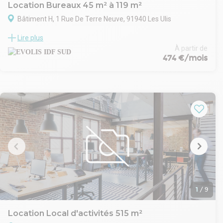
Location Bureaux 45 m² à 119 m²
Bâtiment H, 1 Rue De Terre Neuve, 91940 Les Ulis
Idéalement situés au coeur du parc de Courtaboeuf, à la
Lire plus
jonction de l'A10 et la N118, nous vous proposons des bureaux
rénovés, lumineux et fonctionnels (surfaces de 45 m² et 74
À partir de
474 €/mois
m²). Profitez d'un site clos, sécurisé, arboré et équipé de la fibre
optique. Disponibilité immédiate et parkings inclus. Le cadre de
travail idéal vous attend. Contactez-nous pour organiser votre
visite
. Site clos et sécurisé
. Interphone
. Immeuble en copropriété
. Façade en mur rideau
Site clos par portails d'accès.
Façade en pierres agrafées.
Interphone / Digicode.
Fibre optique.
Locaux rénovés et lumineux.
Plinthes périphériques.
1
/
9
Sol PVC
Câblage informatique et téléphonique.
Location Local d'activités 515 m²
Prises RJ45.