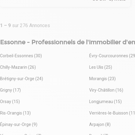
maximale. Saisissez cette opportunité unique pour développer
Dépot de garantie : 3 mois de loyer HT HC
votre activité dans un environnement stratégique.
. Site clos
. Cour camion de 25 mètres
1
–
9
sur
276
Annonces
. Hauteur sous poutre de 8 mètres minimum
. Charge au sol de 5 Tonnes/m²
Essonne - Professionnels de l'immobilier d'en
. 3 Portes de plain-pied
. 22 Portes à quai
. GTB lumière et CVC
Corbeil-Essonnes (30)
Évry-Courcouronnes (29
. Tarif jaune (240 kVA)
. Eclairage LED
Chilly-Mazarin (26)
Les Ulis (25)
Immeuble indépendant
Surface RDC : 7577 m²
Brétigny-sur-Orge (24)
Morangis (23)
Situation/Transports :
Bus Aubépine (4245, 4307)
Grigny (17)
Viry-Châtillon (16)
RER Evry (D)
Orsay (15)
RER Corbeil-Essonnes (D)
Longjumeau (15)
Route N7
Ris-Orangis (13)
Verrières-le-Buisson (1
Autoroute A104 A6
Dépot de garantie : 3 mois de loyer HT HC
Épinay-sur-Orge (9)
Arpajon (8)