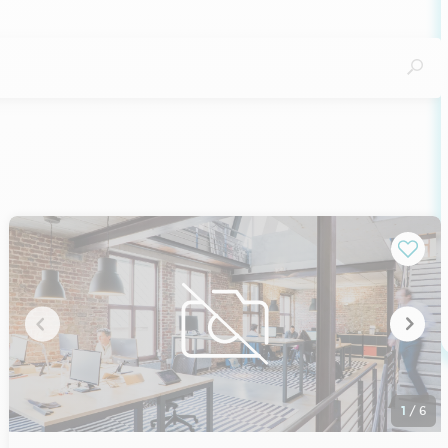
1
/
6