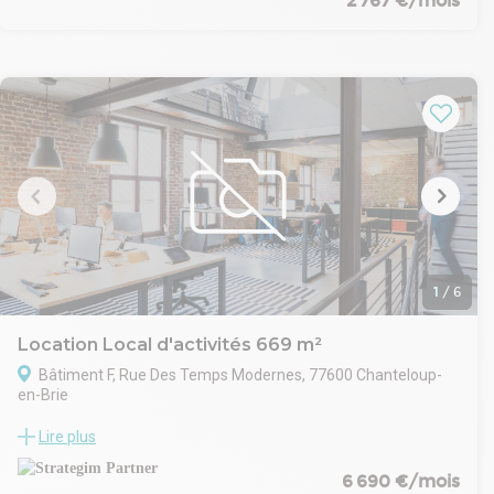
2 767 €/mois
soigné comprend 2 700 m² d’espaces verts et des
infrastructures adaptées (portail coulissant motorisé, portillon
piéton, abri vélo).
1
/
6
Location Local d'activités 669 m²
Bâtiment F, Rue Des Temps Modernes, 77600 Chanteloup-
en-Brie
Le Veellage de Chanteloup est un complexe immobilier
Lire plus
composé de sept bâtiments indépendants, appelés «?
Veellas?», chacun destiné à être occupé par un monolocataire.
6 690 €/mois
Ces structures sont certifiées BREEAM Very Good, attestant de