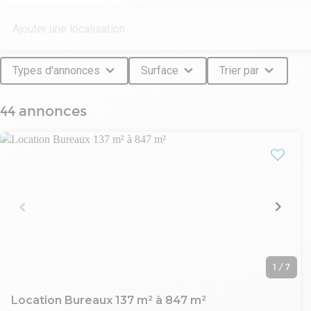
de valeur.
Tout en se concentrant principalement sur la région Île-de-
les clients ayant des propriétés dans d'autres régions selon leu
Sur son site Web, STRATEGIM PARTNER propose une sélection
Types d'annonces
Surface
Trier par
supplémentaires
44 annonces
1
/
7
Location Bureaux 137 m² à 847 m²