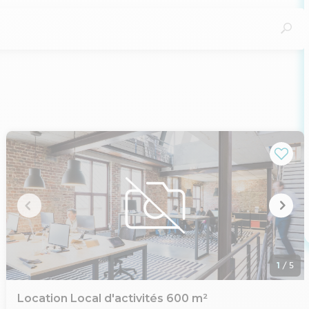
France, STRATEGIM PARTNER est également en mesure d'aider
rs besoins.
 organisée d'annonces immobilières, avec des opportunités
1
/
5
Location Local d'activités 600 m²