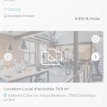
Le Veellage de Chanteloup est un complexe immobilier
Lire plus
composé de sept bâtiments indépendants, appelés «?
Veellas?», chacun destiné à être occupé par un monolocataire.
6 810 €/mois
Ces structures sont certifiées BREEAM Very Good, attestant de
leur performance environnementale. Elles offrent des espaces
d'activités, des bureaux et des balcons spacieux. L'ensemble
est intégré dans un cadre verdoyant, agrémenté de corridors
végétaux favorisant la biodiversité. Les charpentes en bois
confèrent une atmosphère chaleureuse à cet environnement
de travail. ?
L’emplacement stratégique permet un accès rapide aux
infrastructures de transport, notamment le RER A, facilitant les
déplacements des salariés et clients.
1
/
6
Location Local d'activités 749 m²
Bâtiment E, Rue Des Temps Modernes, 77600 Chanteloup-
en-Brie
Le Veellage de Chanteloup est un complexe immobilier