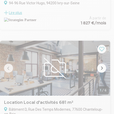
94-96 Rue Victor Hugo, 94200 Ivry-sur-Seine
Location Bureaux – 137 à 847 m² – Ivry-sur-Seine (94)
Lire plus
Cet ensemble immobilier rénové propose jusqu’à 847 m² de
bureaux à louer, divisibles à partir de 137 m². Les espaces
À partir de
1 827 €/mois
offrent un cadre fonctionnel et moderne, adapté aux
entreprises recherchant confort et accessibilité.
Situé à Ivry-sur-Seine, aux portes de Paris, l’ensemble bénéficie
d’une proximité immédiate avec le boulevard périphérique et
l’autoroute A4, ainsi que de nombreux transports en commun,
facilitant les déplacements professionnels.
1
/
6
Location Local d'activités 681 m²
Bâtiment D, Rue Des Temps Modernes, 77600 Chanteloup-
en-Brie