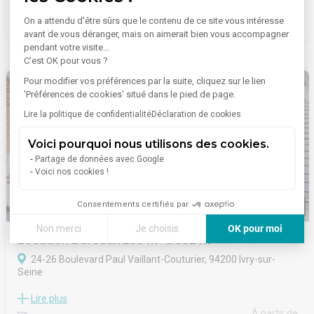
(Pierre et Marie Curie à 300 m), du tramway T3 (Porte d’Ivry à
À partir de
1 615 €/mois
On a attendu d'être sûrs que le contenu de ce site vous intéresse
600 m) et de plusieurs lignes de bus.
avant de vous déranger, mais on aimerait bien vous accompagner
La présence de nombreux commerces et restaurants à
pendant votre visite...
proximité en fait un cadre dynamique pour les entreprises.
C'est OK pour vous ?
Pour modifier vos préférences par la suite, cliquez sur le lien
'Préférences de cookies' situé dans le pied de page.
Lire la politique de confidentialité
Déclaration de cookies
Voici pourquoi nous utilisons des cookies.
Partage de données avec Google
Voici nos cookies !
Consentements certifiés par
1
/
9
Non merci
Je choisis
OK pour moi
Location Bureaux 235 m² à 552 m²
Axeptio consent
Plateforme de Gestion du Consentement : Personnalisez vos
24-26 Boulevard Paul Vaillant-Couturier, 94200 Ivry-sur-
Seine
Notre plateforme vous permet d'adapter et de gérer vos paramè
Situé à Ivry-sur-Seine, dans le quartier dynamique d'Ivry-Port,
Lire plus
cet immeuble de bureaux en très bon état bénéficie d’un
environnement tertiaire en plein essor. Facilement accessible, il
À partir de