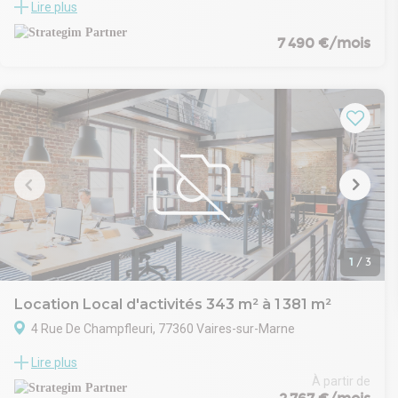
Lire plus
composé de sept bâtiments indépendants, appelés «?
Veellas?», chacun destiné à être occupé par un monolocataire.
7 490 €/mois
Ces structures sont certifiées BREEAM Very Good, attestant de
leur performance environnementale. Elles offrent des espaces
d'activités, des bureaux et des balcons spacieux. L'ensemble
est intégré dans un cadre verdoyant, agrémenté de corridors
végétaux favorisant la biodiversité. Les charpentes en bois
confèrent une atmosphère chaleureuse à cet environnement
de travail. ?
L’emplacement stratégique permet un accès rapide aux
infrastructures de transport, notamment le RER A, facilitant les
déplacements des salariés et clients.
1
/
3
Location Local d'activités 343 m² à 1 381 m²
4 Rue De Champfleuri, 77360 Vaires-sur-Marne
Idéalement situé à Vaires-sur-Marne, cet ensemble bénéficie
Lire plus
d’une implantation stratégique à proximité des axes routiers
majeurs et de services essentiels. L’environnement paysager
À partir de