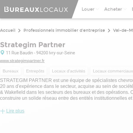
Louer
Acheter
Accueil
Professionnels immobilier d'entreprise
Val-de-M
Strategim Partner
11 Rue Baudin - 94200 Ivry-sur-Seine
www.strategimpartner.fr
Bureaux
Entrepôts
Locaux d'activités
Locaux commerciaux
STRATEGIM PARTNER est une équipe de spécialistes chevronn
20 ans d'expérience dans le secteur, acquise au sein de soci
& Wakefield dans les secteurs des bureaux et des opération
construire un solide réseau entre des entités institutionnelles e
principaux domaines du courtage commercial :
Lire plus
Ventes et locations d'espaces de bureaux, de locaux commerc
Ventes à des promoteurs ou à des concessionnaires de propriét
Ventes à des investisseurs à la recherche de propriétés présen