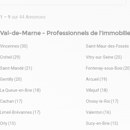
leur performance environnementale. Elles offrent des espaces
d'activités, des bureaux et des balcons spacieux. L'ensemble
est intégré dans un cadre verdoyant, agrémenté de corridors
1
–
9
sur
44
Annonces
végétaux favorisant la biodiversité. Les charpentes en bois
confèrent une atmosphère chaleureuse à cet environnement
de travail. ?
Val-de-Marne - Professionnels de l'immobilie
L’emplacement stratégique permet un accès rapide aux
infrastructures de transport, notamment le RER A, facilitant les
Vincennes (30)
Saint-Maur-des-Fossés 
déplacements des salariés et clients.
Créteil (29)
Vitry-sur-Seine (25)
Saint-Mandé (21)
Fontenay-sous-Bois (20
Gentilly (20)
Arcueil (19)
La Queue-en-Brie (18)
Villejuif (18)
Cachan (17)
Choisy-le-Roi (17)
Limeil-Brévannes (17)
Valenton (16)
Orly (15)
Sucy-en-Brie (15)