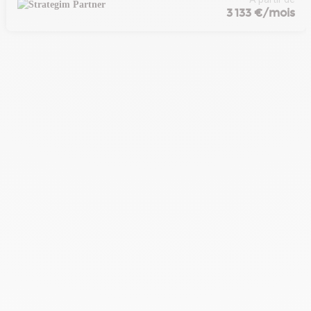
3 133 €/mois
dispose d’un parking en sous-sol, offrant un réel avantage en
zone urbaine dense. Sa localisation stratégique, à proximité
immédiate de Paris, en fait une adresse prisée par les
entreprises.