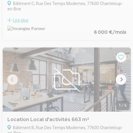
Bâtiment C, Rue Des Temps Modernes, 77600 Chanteloup-
en-Brie
Le Veellage de Chanteloup est un complexe immobilier
Lire plus
composé de sept bâtiments indépendants, appelés «?
Veellas?», chacun destiné à être occupé par un monolocataire.
6 000 €/mois
Ces structures sont certifiées BREEAM Very Good, attestant de
leur performance environnementale. Elles offrent des espaces
d'activités, des bureaux et des balcons spacieux. L'ensemble
est intégré dans un cadre verdoyant, agrémenté de corridors
végétaux favorisant la biodiversité. Les charpentes en bois
confèrent une atmosphère chaleureuse à cet environnement
de travail. ?
L’emplacement stratégique permet un accès rapide aux
infrastructures de transport, notamment le RER A, facilitant les
déplacements des salariés et clients.
1
/
6
Location Local d'activités 663 m²
Bâtiment B, Rue Des Temps Modernes, 77600 Chanteloup-
en-Brie