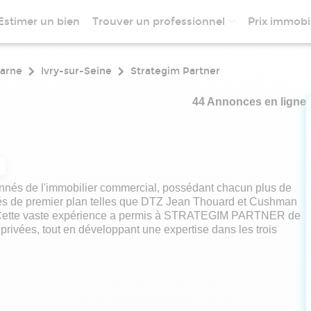
Estimer un bien
Trouver un professionnel
Prix immobil
arne
Ivry-sur-Seine
Strategim Partner
44 Annonces en ligne
és de l'immobilier commercial, possédant chacun plus de
étés de premier plan telles que DTZ Jean Thouard et Cushman
s. Cette vaste expérience a permis à STRATEGIM PARTNER de
t privées, tout en développant une expertise dans les trois
iaux et d'immeubles commerciaux,
és destinées à être démolies, réaménagées ou réhabilitées,
tant un potentiel de rendement ou des opportunités de création