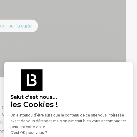
Voir sur la carte
Salut c'est nous...
Jean Médecin
les Cookies !
it 5 min à pied)
400 m (soit 4 min à pied)
: Nice
On a attendu d'être sûrs que le contenu de ce site vous intéresse
avant de vous déranger, mais on aimerait bien vous accompagner
it 17 min en voiture)
pendant votre visite...
C'est OK pour vous ?