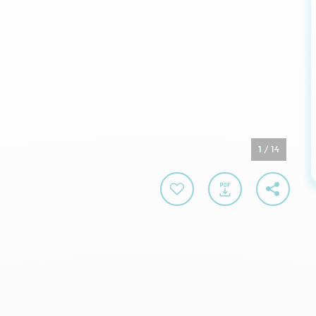
1
/
14