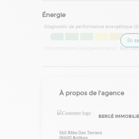
Énergie
Diagnostic de performance énergétique (
En sa
Consommation (énergie primaire) :
Non co
À propos de l'agence
BERGÉ IMMOBILI
560 Allée Des Terriers
06600
Antibes