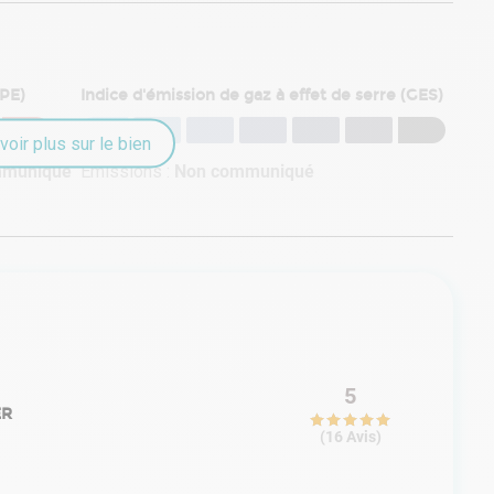
DPE)
Indice d'émission de gaz à effet de serre (GES)
voir plus sur le bien
mmuniqué
Émissions :
Non communiqué
5
ER
(
16
Avis
)