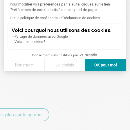
Pour modifier vos préférences par la suite, cliquez sur le lien
'Préférences de cookies' situé dans le pied de page.
Lire la politique de confidentialité
Déclaration de cookies
Santé
Services
9 Pharmacies /
2 Banques
Voici pourquoi nous utilisons des cookies.
Parapharmacies
Partage de données avec Google
Voici nos cookies !
Consentements certifiés par
Non merci
Je choisis
OK pour moi
Axeptio consent
Plateforme de Gestion du Consentement : Personnalisez vos
Notre plateforme vous permet d'adapter et de gérer vos paramè
ir plus sur le quartier