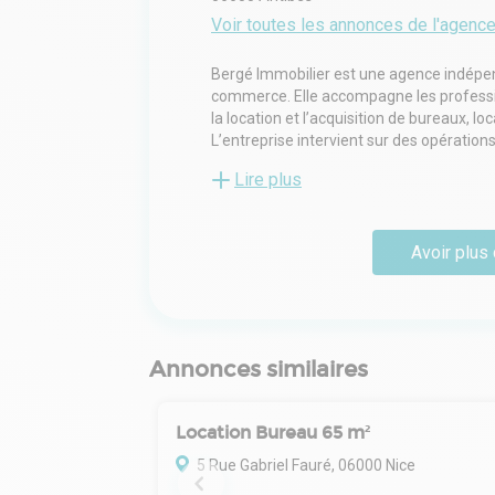
Voir toutes les annonces de l'agenc
Bergé Immobilier est une agence indépend
commerce. Elle accompagne les profession
la location et l’acquisition de bureaux, l
L’entreprise intervient sur des opération
immobilière pour des entreprises et invest
Lire plus
l’intermédiation et l’accompagnement sur
orientée vers les besoins des utilisateu
Avoir plus 
Annonces similaires
Location Bureau 65 m²
5 Rue Gabriel Fauré, 06000 Nice