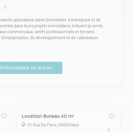
e
ante spécialisée dans l’immobilier d’entreprise et de
nels dans leurs projets immobiliers, incluant la vente,
ocaux commerciaux, actifs professionnels et terrains.
s d’implantation, de développement et de valorisation
isseurs. Son activité repose sur le conseil,
 l’ensemble du cycle immobilier, avec une expertise
rs professionnels et des acteurs économiques locaux.
d'informations sur le bien
Location Bureau 40 m²
31 Rue De Paris, 06000 Nice