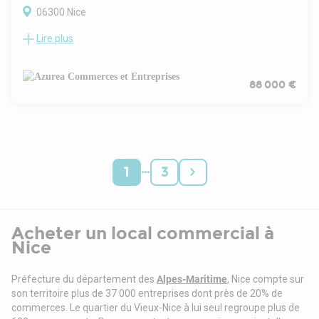
06300 Nice
Lire plus
A vendre murs occupés d'un local commercial situé dans le
quartier Roquebillière à Nice Est. Surface: 18 m² en open
space. Rideau de fer. Hauteur sous plafond de 3 mètres.
Linéaire vitrine de 5 mètres. Activité en lien avec le loisir. Loué
88 000 €
en septembre 2025 avec un bail dérogatoire de 35 mois.
Revenus locatifs: 7800 Euros/an. Rentabilité: 8,8%. Prix FAI:
88 KEuros. Dossier sur demande.
…
1
3
Acheter un local commercial à
Nice
Préfecture du département des
Alpes-Maritime
, Nice compte sur
son territoire plus de 37 000 entreprises dont près de 20% de
commerces. Le quartier du Vieux-Nice à lui seul regroupe plus de