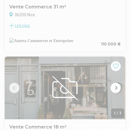
Vente Commerce 31 m²
06200 Nice
Lire plus
A vendre murs occupés d'une boutique située à Nice Ouest à
proximité du boulevard de la Madeleine. Surface: 31 m².
Sanitaire. Climatisation. Rideau de fer. Linéaire vitrine de 3
mètres. La boutique est actuellement occupée par une
110 000 €
activité de restauration sans extraction. Le locataire est en
place avec un bail commercial depuis novembre 2025.
Revenus locatifs: 8880 Euros/an. Rentabilité: 7,3%. Prix FAI:
110 KEuros. Dossier sur demande uniquement
1
/
3
Vente Commerce 18 m²