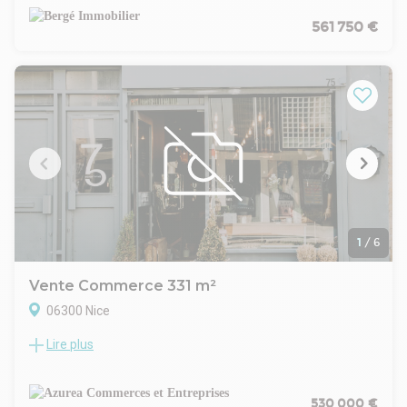
secteur Magnan.
Bénéficiant d'une excellente visibilité sur un axe très passant
561 750 €
avec tramway au pied du local, ce bien dispose d'une vitrine,
de la climatisation et de sanitaires.
Idéal pour commerce, activité de services, profession libérale
ou cabinet médical.
1 box privatif inclus.
1
/
6
Vente Commerce 331 m²
06300 Nice
Lire plus
A vendre, murs occupés d'un local commercial situé dans le
quartier Barla à Nice. Surface totale : 331,33 m² sur deux
niveaux: 175,15 m² au rez-de-chaussée + 156,18 m² de
mezzanine, actuellement à usage de bureaux ou de
530 000 €