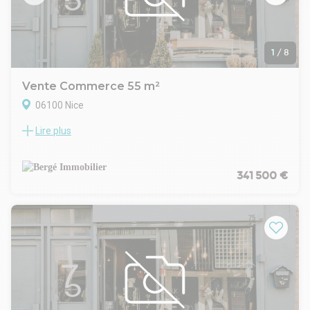
1
/
8
Vente Commerce 55 m²
06100 Nice
Lire plus
Bergé immobilier vous propose la vente cette maisonnette
idéale pour votre future activité en libérale ou à titre
résidentiel (quartier Libération).
Nice Libération – Local atypique avec double accès, privé et
341 500 €
publique dans un calme absolu.
Cette maisonnette indépendante au sein d'une petite
copropriété rénovée se développe comme suit :
- 35 m² espace principal avec un pièce attenante de 9,5 m²
(bureau de consultation)
- Une mezzanine de 10 m² au sol,
- Un espace extérieur privatif de 15 m² exposé plein sud.
Son véritable atout :
- une double accessibilité indépendante : séparation des flux