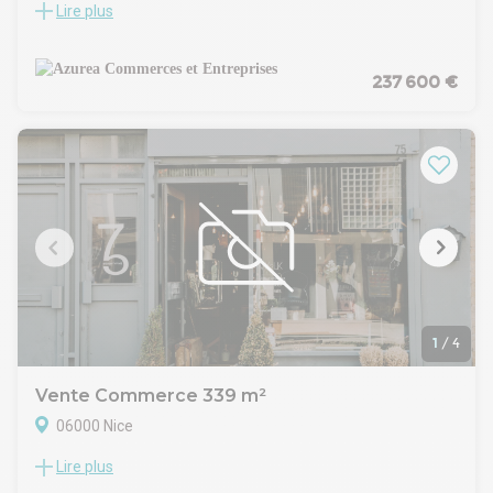
Lire plus
A vendre murs libres d'une boutique située sur le boulevard
Francois Grosso à Nice. Surface: 110,35 m² dont surface de
boutique de 58 m² + arrière boutique de 52,35 m². Sanitaires.
Rideau de fer électrique. Possibilité de déchargement devant
237 600 €
le local. Axe passant et commerçant. Proche transports en
commun et entrée de la voie Mathis. Bon état général. Prix
FAI: 237,6 KEuros.
1
/
4
Vente Commerce 339 m²
06000 Nice
Lire plus
Superbe local commercial de plain pied avec beau linéaire de
vitrine, actuellement équipé avec vestiaires , sanitaires et