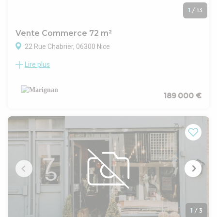
1
/
13
Vente Commerce 72 m²
22 Rue Chabrier, 06300 Nice
Lire plus
NICE - Rue Chabrier - Local commercial neuf de 71,6 m² à
vendre À Nice, au sein du programme NICE’ART, découvrez
ce local commercial neuf de 71,6 m², situé rue Chabrier, dans
le 06300. Implanté en rez-de-chaussée, ce local offre une
189 000 €
belle opportunité pour accueillir une activité commerciale, de
services, tertiaire ou une profession libérale, sous réserve
des autorisations administratives et réglementaires propres
à l’activité envisagée. Avec sa surface de 71,6 m², ce lot
propose un format fonctionnel et facilement exploitable,
adapté à différents projets professionnels. Sa configuration
permet d’envisager un aménagement clair selon les besoins
de l’acquéreur et l’usage recherché. Le local sera proposé
avec des prestations adaptées à une mise en exploitation
future, selon la notice de livraison du programme. Prix de
vente : 189 000 € TVA : 20 % Livraison prévisionnelle : T2
2026 Adresse : rue Chabrier, 06300 Nice Programme :
1
/
3