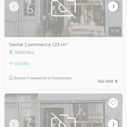
1
/
3
Vente Commerce 123 m²
06000 Nice
Lire plus
A vendre murs occupés d'un ensemble immobilier situé au
centre-ville de Nice proche de la Gare Thiers. Surface totale:
123 m² divisés en 2 locaux commerciaux: 1 Local commercial
de 18 m² occupé par un coiffeur: espace de vente, sanitaires,
324 000 €
climatisation, bail commercial depuis novembre 2023 + 1
Local commercial de 20 m² occupé par une épicerie: surface
de vente et sanitaire, linéaire vitrine de 3 mètres, bail
commercial depuis le 1er janvier 2024. Vendu également
avec appartement libre de 85 m². 2 caves loués en sous-sol (
7 m² + 15 m² ). Chauffage collectif. Revenus locatifs des
deux locaux commerciaux: 13500 Euros/an. Prix FAI: 324
KEuros. Dossier complet sur demande.