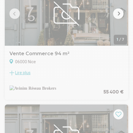
1
/
7
Vente Commerce 94 m²
06000 Nice
Lire plus
* EXCLUSIVITÉ *
À Nice, avenue Désambrois, dans le prolongement du
boulevard de Cimiez, cession d'un local de restauration de 94
m² sur 3 niveaux, entièrement rénové et équipé, avec
55 400 €
terrasse.
Le local a été aménagé à neuf : cuisine professionnelle
complète (friteuses, plan de travail inox, hotte d'extraction,
chambre froide), comptoir et façade soignés, salle en étage
avec vue dégagée sur l'avenue, sanitaires aux normes.
L'ensemble des équipements et du mobilier est cédé avec le
local.