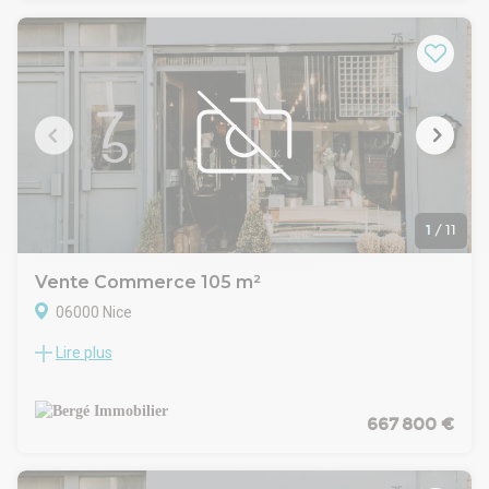
totale de 30 m² environ. Occupé via un bail commercial.
Revenus locatifs annuels 22 980 Euros. Prix FAI : 424 K Euros
1
/
11
Vente Commerce 105 m²
06000 Nice
Lire plus
BERGE Immobilier vous propose à la vente des murs
commerciaux libres de 104 m², idéalement situés Rue de
France à Nice, sur un axe commerçant bénéficiant du
passage direct du tramway et à quelques mètres seulement
667 800 €
de la Promenade des Anglais.
Développé de plain-pied, ce local bénéficie d'une vitrine
d'angle, offrant une excellente visibilité dans un