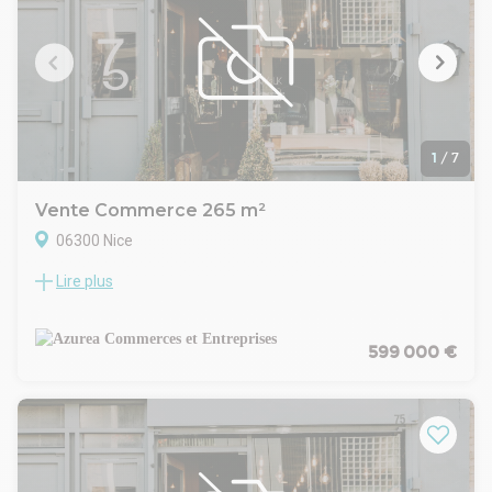
1
/
7
Vente Commerce 265 m²
06300 Nice
Lire plus
A vendre murs libres d'une boutique avec entrepôt situé
dans le quartier République à Nice Est. Surface totale :
264,31 m²: boutique au rez-de-chaussée de 49,53 m², et
entrepôt de 214,78 m². Bon état, rideau de fer électrique,
599 000 €
proche du tramway et parking public. Hauteur sous plafond :
3,15 m au plus haut. Accès utilitaires à l'intérieur du local. Prix
FAI : 599 K Euros