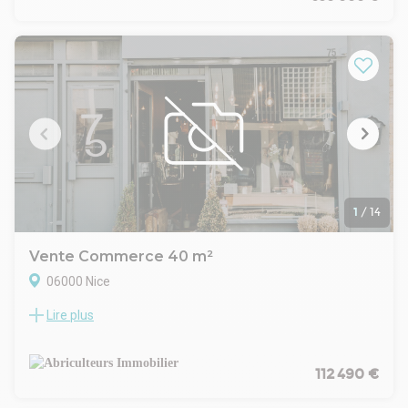
stockage. Extraction toit. Corde molle à l'extérieur pour
permettre l'accès véhicules à l'intérieur du local. Bon état
général. Loué via un bail commercial avec des revenus
annuel de 36 000 Euros. Prix FAI : 530 K Euros
1
/
14
Vente Commerce 40 m²
06000 Nice
Lire plus
Abriculteurs a le plaisir de vous présenter ce local
professionnel à la vente et situé à Nice (06000).
Installez-vous au cœur du quartier vivant et recherché de la
Libération à Nice, à deux pas de son célèbre marché, dans un
112 490 €
local professionnel polyvalent de 40 m², entièrement rénové,
alliant modernité, fonctionnalité et confort.