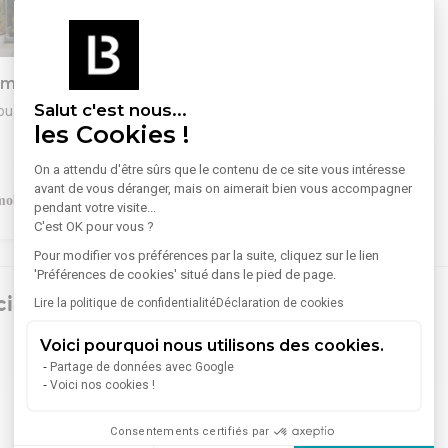
1
/
1
ommerce 160 m²
Salut c'est nous...
ouans Sartoux
les Cookies !
'activité avec bureaux -
On a attendu d'être sûrs que le contenu de ce site vous intéresse
avant de vous déranger, mais on aimerait bien vous accompagner
toux\*\*
pendant votre visite...
he d'un espace fonctionnel et
479 000 €
C'est OK pour vous ?
ent opérationnel ? Découvrez
ctivité de 160 m² de plain-pied,
Pour modifier vos préférences par la suite, cliquez sur le lien
 belle visibilité.
'Préférences de cookies' situé dans le pied de page.
plain-pied, facilement
ciaux
Lire la politique de confidentialité
Déclaration de cookies
les
visibilité depuis la route
Voici pourquoi nous utilisons des cookies.
Antibes
(21)
loisonnés
Partage de données avec Google
ine aménagé
Grasse
(8)
Voici nos cookies !
ion
us plafond : 2,80 m
Valbonne
(3)
accès PMR
Consentements certifiés par