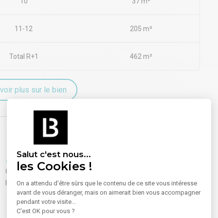
10
37 m²
11-12
205 m²
Total R+1
462 m²
voir plus sur le bien
Salut c'est nous...
Equipements
Sécurité
les Cookies !
Cloisons amovibles
Accueil
Faux plafond
On a attendu d'être sûrs que le contenu de ce site vous intéresse
avant de vous déranger, mais on aimerait bien vous accompagner
pendant votre visite...
C'est OK pour vous ?