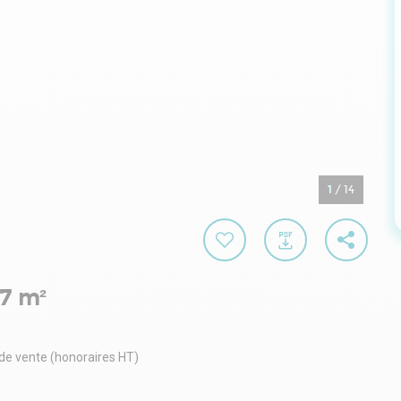
1
/
14
7 m²
 de vente (honoraires HT)