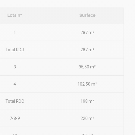
Lots n°
Surface
1
287 m²
Total RDJ
287 m²
3
95,50 m²
4
102,50 m²
Total RDC
198 m²
7-8-9
220 m²