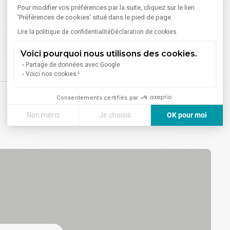
Pour modifier vos préférences par la suite, cliquez sur le lien
'Préférences de cookies' situé dans le pied de page.
Lire la politique de confidentialité
Déclaration de cookies
Voici pourquoi nous utilisons des cookies.
Partage de données avec Google
Voici nos cookies !
Consentements certifiés par
Non merci
Je choisis
OK pour moi
Axeptio consent
Plateforme de Gestion du Consentement : Personnalisez vos
Notre plateforme vous permet d'adapter et de gérer vos paramè