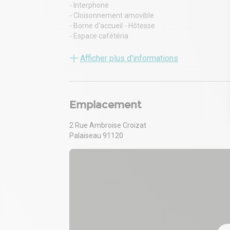
- Interphone
- Cloisonnement amovible
- Borne d'accueil - Hôtesse
- Espace cafétéria
- Carrelage au sol en rdj et moquette en étage
- Sanitaires privatifs
Afficher plus d'informations
- Chauffage collectif + convecteurs électriques
- Salle forte
- Salle blanche
- 24 places de parkings
Emplacement
- A proximité restaurant et crèche d'entreprise
2 Rue Ambroise Croizat
Palaiseau 91120