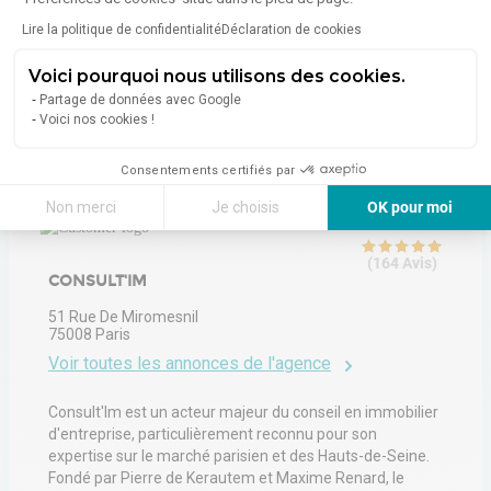
Émissions :
Non communiqué
Lire la politique de confidentialité
Déclaration de cookies
Voici pourquoi nous utilisons des cookies.
Partage de données avec Google
Voici nos cookies !
À propos de l'agence
Consentements certifiés par
Non merci
Je choisis
OK pour moi
4.8
Axeptio consent
Plateforme de Gestion du Consentement : Personnalisez vos Options
(
164
Avis
)
Notre plateforme vous permet d'adapter et de gérer vos paramètres de 
CONSULT'IM
51 Rue De Miromesnil
75008
Paris
Voir toutes les annonces de l'agence
Consult'Im est un acteur majeur du conseil en immobilier
d'entreprise, particulièrement reconnu pour son
expertise sur le marché parisien et des Hauts-de-Seine.
Fondé par Pierre de Kerautem et Maxime Renard, le