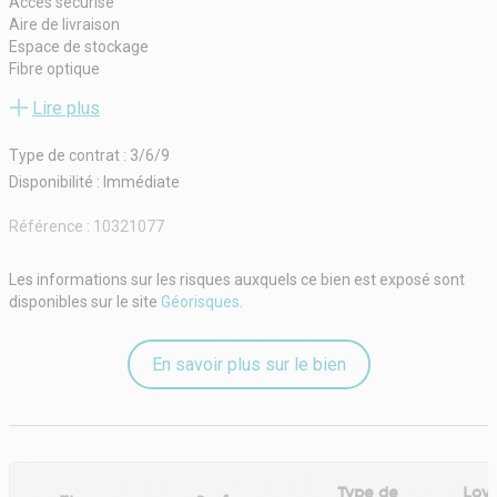
Accès sécurisé
Aire de livraison
Espace de stockage
Fibre optique
hauteur sous plafond
Lire plus
Verrière
Mezzanine de 265m²
Type de contrat : 3/6/9
Espace extérieur / Terrasses privatives 165m² (en sus)
Plateaux flexibles
Disponibilité : Immédiate
Terrasses privatives
Cuisine équipée
Référence :
10321077
CONDITIONS FINANCIERES
Bail : Commercial
Les informations sur les risques auxquels ce bien est exposé sont
Loyer mensuel : 10 500 € HT/HC
disponibles sur le site
Géorisques
.
Disponibilite : Immédiate
En savoir plus sur le bien
Type de
Loye