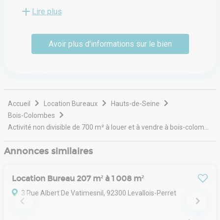
cabinet se distingue par une approche agile et innovante,
Lire plus
visant à simplifier la recherche de locaux pour les
entreprises. Sa spécialisation historique porte sur les
surfaces de bureaux et de commerces de moins de cinq
Avoir plus d'informations sur le bien
cents mètres carrés, répondant ainsi aux besoins
spécifiques des start-ups en croissance, des PME et des
enseignes en quête d'implantations stratégiques.
Accueil
Location Bureaux
Hauts-de-Seine
Bois-Colombes
Activité non divisible de 700 m² à louer et à vendre à bois-colombes
Annonces similaires
Location Bureau 207 m² à 1 008 m²
3 Rue Albert De Vatimesnil, 92300 Levallois-Perret