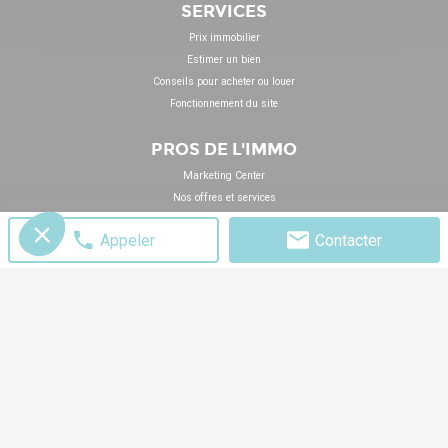
SERVICES
Prix immobilier
Estimer un bien
Conseils pour acheter ou louer
Fonctionnement du site
PROS DE L'IMMO
Marketing Center
Nos offres et services
S'inscrire à la newsletter
Appeler
Contacter
Webinars
Blog & Actualités
DÉCOUVREZ
LoopNet France
LoopNet Royaume-Uni
LoopNet Espagne
LoopNet USA
OnTheMarket
Homes.com