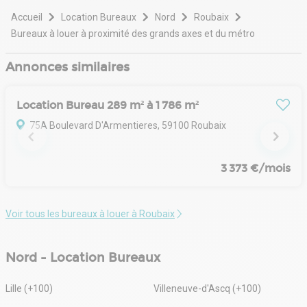
sur mesure pour répondre aux différents défis
immobiliers de ses clients, en leur permettant d'exploiter
Accueil
Location Bureaux
Nord
Roubaix
pleinement leur potentiel et d'atteindre leurs objectifs de
Bureaux à louer à proximité des grands axes et du métro
manière optimale.
Annonces similaires
Location Bureau 289 m² à 1 786 m²
75A Boulevard D'Armentieres, 59100 Roubaix
3 373 €/mois
Voir tous les bureaux à louer à Roubaix
Nord - Location Bureaux
Lille (+100)
Villeneuve-d'Ascq (+100)