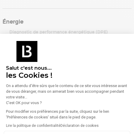
Énergie
Diagnostic de performance énergétique (DPE)
Consommation (énergie primaire) :
Non communiqué
En savoir plus sur le bien
Indice d'émission de gaz à effet de serre (GES)
Salut c'est nous...
les Cookies !
Émissions :
Non communiqué
On a attendu d'être sûrs que le contenu de ce site vous intéresse avant
de vous déranger, mais on aimerait bien vous accompagner pendant
votre visite...
C'est OK pour vous ?
Pour modifier vos préférences par la suite, cliquez sur le lien
'Préférences de cookies' situé dans le pied de page.
Lire la politique de confidentialité
Déclaration de cookies
À propos de l'agence