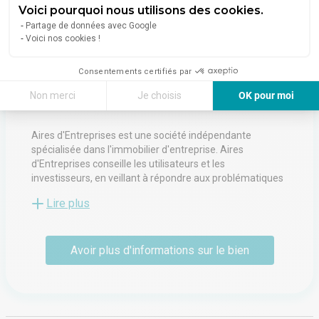
Voici pourquoi nous utilisons des cookies.
Partage de données avec Google
Voici nos cookies !
AIRES D'ENTREPRISES
Consentements certifiés par
79 Rue De La Barre
59000
Lille
Non merci
Je choisis
OK pour moi
Voir toutes les annonces de l'agence
Axeptio consent
Plateforme de Gestion du Consentement : Personnalisez vos Options
Aires d'Entreprises est une société indépendante
Notre plateforme vous permet d'adapter et de gérer vos paramètres de 
spécialisée dans l'immobilier d'entreprise. Aires
d'Entreprises conseille les utilisateurs et les
investisseurs, en veillant à répondre aux problématiques
des entreprises et à l'évolution constante de leur
Lire plus
stratégie immobilière. Notre expertise s'étend aux
grandes entreprises, aux PME, aux TPE, aux institutions
publiques ou privées, aux collectivités locales ou aux
Avoir plus d'informations sur le bien
associations. Aires d'Entreprises intervient
principalement dans les domaines de l'investissement,
de la vente et de la location d'immeubles à des fins
tertiaires, commerciales, d'entreposage ou de logistique.
Aires d'Entreprises s'efforce de proposer des solutions