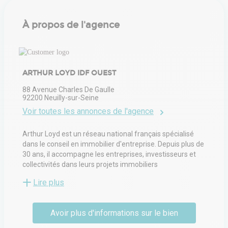
À propos de l'agence
ARTHUR LOYD IDF OUEST
88 Avenue Charles De Gaulle
92200
Neuilly-sur-Seine
Voir toutes les annonces de l'agence
Arthur Loyd est un réseau national français spécialisé
dans le conseil en immobilier d'entreprise. Depuis plus de
30 ans, il accompagne les entreprises, investisseurs et
collectivités dans leurs projets immobiliers
professionnels. Avec plus de 80 agences réparties sur le
Lire plus
territoire, Arthur Loyd offre une couverture
géographique étendue, facilitant la recherche de biens
adaptés aux besoins spécifiques de chaque client.
Avoir plus d'informations sur le bien