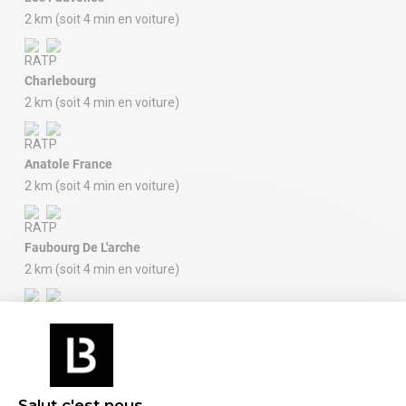
2 km (soit 4 min en voiture)
Charlebourg
2 km (soit 4 min en voiture)
Anatole France
2 km (soit 4 min en voiture)
Faubourg De L'arche
2 km (soit 4 min en voiture)
Aéroport : Paris Orly
27 km (soit 36 min en voiture)
Salut c'est nous...