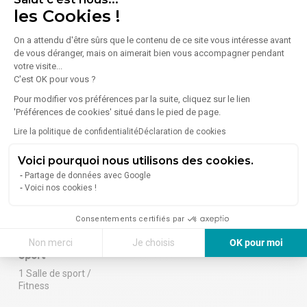
Aéroport : Charles de Gaulle
les Cookies !
International
On a attendu d'être sûrs que le contenu de ce site vous intéresse avant
27 km (soit 27 min en voiture)
de vous déranger, mais on aimerait bien vous accompagner pendant
votre visite...
C'est OK pour vous ?
Pour modifier vos préférences par la suite, cliquez sur le lien
'Préférences de cookies' situé dans le pied de page.
À proximité (moins de 300 m)
Lire la politique de confidentialité
Déclaration de cookies
Alimentation
Santé
Voici pourquoi nous utilisons des cookies.
1 Boulangerie /
1 Pharmacie /
Partage de données avec Google
Pâtisserie
Parapharmacie
Voici nos cookies !
1 Commerce
alimentaire
Consentements certifiés par
7 Restaurants
Non merci
Je choisis
OK pour moi
Sport
Axeptio consent
Plateforme de Gestion du Consentement : Personnalisez vos Options
1 Salle de sport /
Fitness
Notre plateforme vous permet d'adapter et de gérer vos paramètres de 