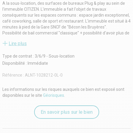
A la sous-location, des surfaces de bureaux Plug & play au sein de
l'immeuble CITIZEN. L'immeuble a fait l'objet de travaux
conséquents sur les espaces communs : espace jardin exceptionnel,
café coworking, salle de sport et restaurant. L'immeuble est situé à 4
minutes à pied de la Gare SNCF de "Bécon les Bruyères".
Possibilité de bail commercial "classique" + possibilité d'avoir plus de
superficie
Lire plus
PC Sécurité 24h/24
Contrôle d'accès et accès par badge et interphone
Type de contrat : 3/6/9 - Sous-location
Hall d'accueil avec hôtesses (8h-20h)
Business Center 198 places et 3 salles de réunions modulables
Disponibilité : Immédiate
Auditorium modernisé équipé d'une régie audiovisuelle de 200
places assises (classé ERP)
Référence :
ALNT-1028212-0L-0
Terrasse accessible et jardins 1600 m²
RIE de 450 places (1300 couverts par jour) avec une salle à manger
Les informations sur les risques auxquels ce bien est exposé sont
rénové
disponibles sur le site
Géorisques
.
Café-coworking
Salle de fitness, avec tables de ping-pong
Conciergerie digitale
En savoir plus sur le bien
Ascenseurs et monte-charges
2 accès livraison, local courrier
Zone ERP