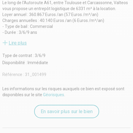
Le long de l'Autoroute A61, entre Toulouse et Carcassonne, Valteos
vous propose un entrepôt logistique de 6331 m² à la location.
Loyer annuel : 360.867 Euros /an (57 Euros /m²/an)
Charges annuelles : 40.140 Euros /an (6 Euros /m²/an)
- Type de bail : Commercial
- Durée : 3/6/9 ans
- Fiscalité : TVA
Lire plus
- Indice : ILC
- Indexation : Annuelle, date prise effet
Type de contrat : 3/6/9
- Dépôt de garantie : 3 mois
- Loyers et charges : Trimestriels et d'avance
Disponibilité : Immédiate
Référence :
31_001499
Les informations sur les risques auxquels ce bien est exposé sont
disponibles sur le site
Géorisques
.
En savoir plus sur le bien