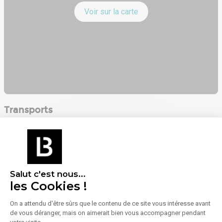
Voir sur la carte
Transports
Baziège
1 km (soit 15 min à pied)
Villenouvelle
4 km (soit 6 min en voiture)
Salut c'est nous...
Aéroport : Toulouse Blagnac
les Cookies !
35 km (soit 31 min en voiture)
On a attendu d'être sûrs que le contenu de ce site vous intéresse avant
de vous déranger, mais on aimerait bien vous accompagner pendant