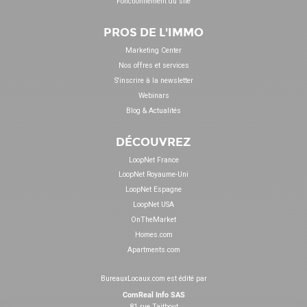
Fonctionnement du site
PROS DE L'IMMO
Marketing Center
Nos offres et services
S'inscrire à la newsletter
Webinars
Blog & Actualités
DÉCOUVREZ
LoopNet France
LoopNet Royaume-Uni
LoopNet Espagne
LoopNet USA
OnTheMarket
Homes.com
Apartments.com
BureauxLocaux.com est édité par
ComReal Info SAS
81 rue Taitbout