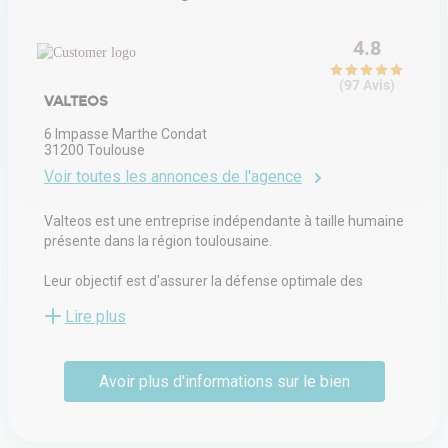
4.8
(
97
Avis
)
VALTEOS
6 Impasse Marthe Condat
31200
Toulouse
Voir toutes les annonces de l'agence
Valteos est une entreprise indépendante à taille humaine
présente dans la région toulousaine.
Leur objectif est d'assurer la défense optimale des
intérêts de leurs clients, avec transparence et
Lire plus
professionnalisme.
Ils ont à cœur de parfaire leur connaissance du secteur
Avoir plus d'informations sur le bien
en nouant des liens étroits avec les acteurs du marché.
Ils ont la réactivité d'une structure flexible et sont
motivés pour mener à bien leur mission de conseil et de
soutien.