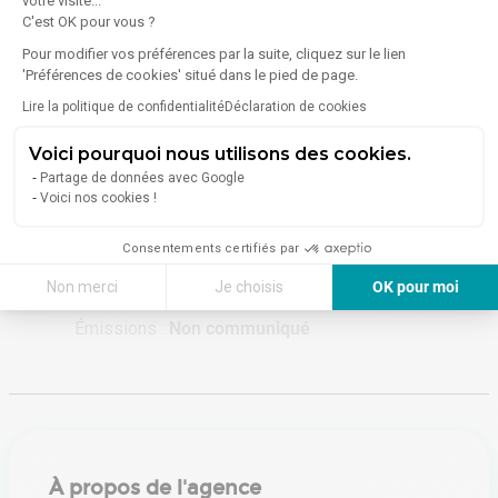
votre visite...
C'est OK pour vous ?
Pour modifier vos préférences par la suite, cliquez sur le lien
'Préférences de cookies' situé dans le pied de page.
Énergie
Lire la politique de confidentialité
Déclaration de cookies
Diagnostic de performance énergétique (DPE)
Voici pourquoi nous utilisons des cookies.
Partage de données avec Google
Voici nos cookies !
Consommation (énergie primaire) :
Non communiqué
En savoir plus sur le bien
Consentements certifiés par
Indice d'émission de gaz à effet de serre (GES)
Non merci
Je choisis
OK pour moi
Axeptio consent
Plateforme de Gestion du Consentement : Personnalisez vos Options
Émissions :
Non communiqué
Notre plateforme vous permet d'adapter et de gérer vos paramètres de 
À propos de l'agence