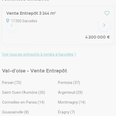
disposent d'un département dédié au marché des
capitaux. Grâce au fort potentiel de leurs bureaux,
boutiques ou ventes en gros, nos équipes seront en
Vente Entrepôt 3 244 m²
mesure de vous accompagner pour vous garantir des
retours avantageux.
95200 Sarcelles
4 200 000 €
Voir tous les entrepôts à vendre à Sarcelles
Val-d'oise - Vente Entrepôt
Persan (73)
Pontoise (37)
Saint-Ouen-l'Aumône (30)
Argenteuil (29)
Cormeilles-en-Parisis (14)
Montmagny (14)
Goussainville (8)
Éragny (7)