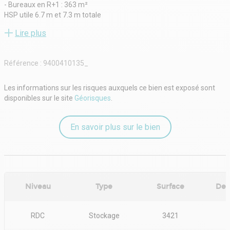
- Bureaux en R+1 : 363 m²
HSP utile 6.7 m et 7.3 m totale
6 quais de de déchargement.
Lire plus
Accès semi-remorque.
Parking à disposition sur le site.
Honoraires en sus 5% HT.nGHT IMMO - 01 48 93 81 23 - Plus
Référence :
9400410135_
d'informations sur www.ghtimmo.fr (réf. 9400410135)
Les informations sur les risques auxquels ce bien est exposé sont
disponibles sur le site
Géorisques
.
En savoir plus sur le bien
Niveau
Type
Surface
Des
RDC
Stockage
3421