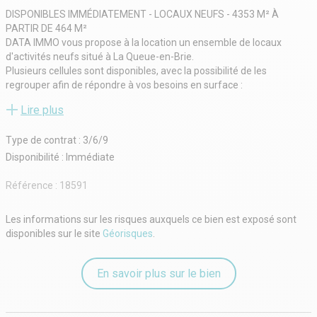
DISPONIBLES IMMÉDIATEMENT - LOCAUX NEUFS - 4353 M² À
PARTIR DE 464 M²
DATA IMMO vous propose à la location un ensemble de locaux
d'activités neufs situé à La Queue-en-Brie.
Plusieurs cellules sont disponibles, avec la possibilité de les
regrouper afin de répondre à vos besoins en surface :
. Lot 1A : 452 m² (374 m² d'activités au RDC + 78 m² de bureaux au
Lire plus
R+1)
. Lot 2A : 645 m² (505 m² d'activités au RDC + 140 m² de bureaux au
Type de contrat : 3/6/9
R+1)
. Lot 3A : 918 m² (734 m² d'activités au RDC + 184 m² de bureaux au
Disponibilité : Immédiate
R+1)
. Lot 4A : 1 438 m² (1 152 m² d'activités au RDC + 286 m² de bureaux
Référence :
18591
au R+1)
. Lot 5A : Loué
Les informations sur les risques auxquels ce bien est exposé sont
. Lot 6A : 476 m² (378 m² d'activités au RDC + 98 m² de bureaux au
disponibles sur le site
Géorisques
.
R+1)
. Lot 7A : 478 m² (380 m² d'activités au RDC + 98 m² de bureaux au
R+1)
En savoir plus sur le bien
Prestations des locaux d'activités :
. Accès poids lourds.
. Livraison par porte sectionnelle motorisée (4,00 m de largeur x 4,50