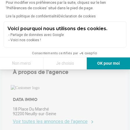
Pour modifier vos préférences par la suite, cliquez sur le lien
'Préférences de cookies' situé dans le pied de page.
Émissions :
D (30 à 49 kg eqCO2/m².an)
Lire la politique de confidentialité
Déclaration de cookies
Voici pourquoi nous utilisons des cookies.
En savoir plus sur le bien
Partage de données avec Google
Voici nos cookies !
Consentements certifiés par
Non merci
Je choisis
OK pour moi
À propos de l'agence
Axeptio consent
Plateforme de Gestion du Consentement : Personnalisez vos Options
Notre plateforme vous permet d'adapter et de gérer vos paramètres de 
DATA IMMO
18 Place Du Marché
92200
Neuilly-sur-Seine
Voir toutes les annonces de l'agence