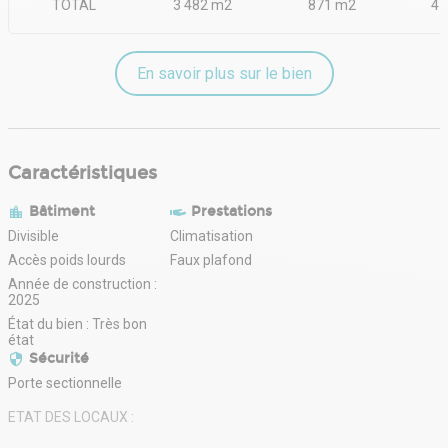
TOTAL
3 482 m2
871 m2
4 
En savoir plus sur le bien
Caractéristiques
Bâtiment
Prestations
Divisible
Climatisation
Accès poids lourds
Faux plafond
Année de construction :
2025
État du bien : Très bon
état
Sécurité
Porte sectionnelle
ETAT DES LOCAUX :