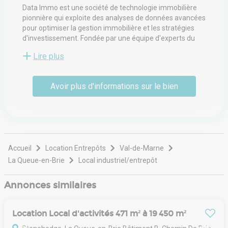
Data Immo est une société de technologie immobilière
pionnière qui exploite des analyses de données avancées
pour optimiser la gestion immobilière et les stratégies
d'investissement. Fondée par une équipe d'experts du
secteur, Data Immo est spécialisée dans la fourniture
Lire plus
d'informations exploitables via des outils et des
plateformes innovants. Avec pour mission d'améliorer la
transparence et l'efficacité du marché immobilier, la
Avoir plus d'informations sur le bien
société permet aux investisseurs, aux gestionnaires
immobiliers et aux promoteurs de prendre des décisions
éclairées. Reconnue pour son engagement en faveur de
la durabilité et de l'impact communautaire, Data Immo
est à l'avant-garde de la transformation de la façon dont
l'immobilier est abordé à l'ère numérique.
Accueil
Location Entrepôts
Val-de-Marne
La Queue-en-Brie
Local industriel/entrepôt
Annonces similaires
Location Local d'activités 471 m² à 19 450 m²