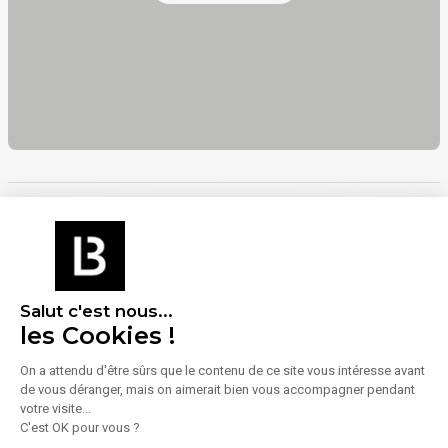
SERVICES :
- Tarif jaune 36 à 240 kva
BUREAUX D'ACCOMPAGNEMENT :
- Bureaux climatisés
- Faux plafonds
CHAUFFAGE :
Énergie
- Aérotherme électrique
Diagnostic de performance énergétique (DPE)
C
Salut c'est nous...
les Cookies !
Consommation (énergie primaire) :
C (110 à 179
kWhEP/m².an)
On a attendu d'être sûrs que le contenu de ce site vous intéresse avant
de vous déranger, mais on aimerait bien vous accompagner pendant
Indice d'émission de gaz à effet de serre (GES)
votre visite...
C'est OK pour vous ?
D