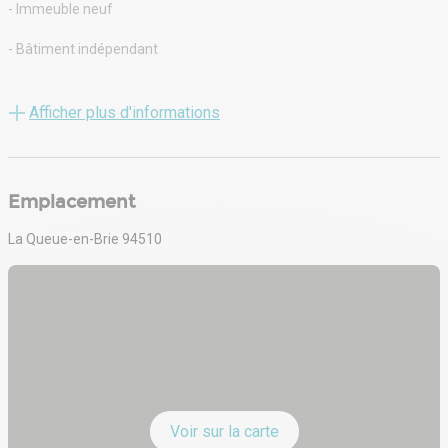
- Immeuble neuf
- Bâtiment indépendant
- Label BREEAM
Afficher plus d'informations
CONSTRUCTION :
- Ossature métallique
Emplacement
- Bardage double peau
La Queue-en-Brie 94510
TOITURE - COUVERTURE :
- Bac acier multicouches
- Isolée
PRESTATIONS TECHNIQUES/ QUALITATIVES :
- Terrain voirie lourde
Voir sur la carte