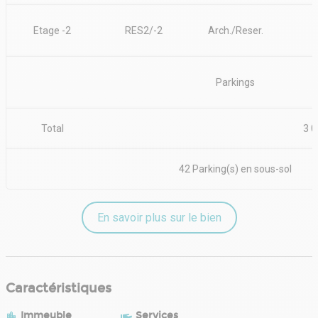
Etage -2
RES2/-2
Arch./Reser.
Parkings
Total
3 0
42 Parking(s) en sous-sol
En savoir plus sur le bien
Caractéristiques
Immeuble
Services