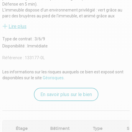
Défense en 5 min).
L'immeuble dispose d'un environnement privilégié : vert grâce au
parc des bruyères au pied de l'immeuble, et animé grâce aux
commerces et restaurants à quelques mètres.
Lire plus
Un immeuble à taille humaine qui dispose d'un vaste hall d'accueil
entièrement rénové en 2025, d'un restaurant d'entreprise rénové
Type de contrat : 3/6/9
donnant sur un jardin aménagé, d'un nouveau business center de 3
grandes salles de réunion et de nombreuses places de parking dont
Disponibilité : Immédiate
certaines équipées de bornes électriques, de parkings vélo, de
douches et vestiaires.
Référence :
133177-0L
Les surfaces de bureaux sont lumineuses et disposent d'une belle
hauteur sous plafond et d'un faux plancher technique.
Les informations sur les risques auxquels ce bien est exposé sont
Les 1 052 m² sont proposés rénovés avec une grande une grande
disponibles sur le site
Géorisques
.
terrasse privative accessible.
Les 522 m² sont proposés plug & play.
Et le 3ème étage dispose d'aménagement (cloison et câblage) de
En savoir plus sur le bien
qualité !
Étage
Bâtiment
Type
Su