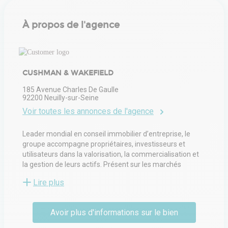
À propos de l'agence
CUSHMAN & WAKEFIELD
185 Avenue Charles De Gaulle
92200
Neuilly-sur-Seine
Voir toutes les annonces de l'agence
Leader mondial en conseil immobilier d’entreprise, le
groupe accompagne propriétaires, investisseurs et
utilisateurs dans la valorisation, la commercialisation et
la gestion de leurs actifs. Présent sur les marchés
tertiaire, commercial et industriel, il propose des services
Lire plus
allant de la transaction locative et vente à l’expertise, la
gestion d’immeubles, l’aménagement d’espaces et la
stratégie d’implantation. Ses équipes multidisciplinaires
Avoir plus d'informations sur le bien
interviennent auprès d’entreprises de toutes tailles pour
optimiser la performance immobilière et créer de la