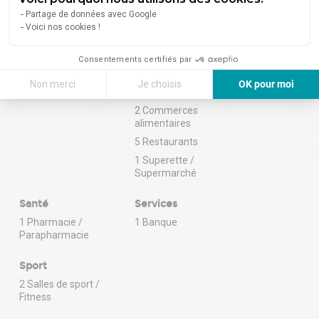
Partage de données avec Google
Voici nos cookies !
À proximité (moins de 300 m)
Enseignement
Alimentation
Consentements certifiés par
3 Écoles
1 Boulangerie /
Non merci
Je choisis
OK pour moi
Pâtisserie
Axeptio consent
Plateforme de Gestion du Consentement : Personnalisez vos Options
2 Commerces
alimentaires
Notre plateforme vous permet d'adapter et de gérer vos paramètres de 
5 Restaurants
1 Superette /
Supermarché
Santé
Services
1 Pharmacie /
1 Banque
Parapharmacie
Sport
2 Salles de sport /
Fitness