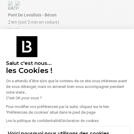
Pont De Levallois - Bécon
2 km (soit 3 min en voiture)
Jacqueline Auriol
2 km (soit 3 min en voiture)
Salut c'est nous...
les Cookies !
Aéroport : Paris Orly
27 km (soit 37 min en voiture)
On a attendu d'être sûrs que le contenu de ce site vous intéresse avant
de vous déranger, mais on aimerait bien vous accompagner pendant
votre visite...
C'est OK pour vous ?
Aéroport : Charles de Gaulle
International
Pour modifier vos préférences par la suite, cliquez sur le lien
'Préférences de cookies' situé dans le pied de page.
28 km (soit 28 min en voiture)
Lire la politique de confidentialité
Déclaration de cookies
Voici pourquoi nous utilisons des cookies.