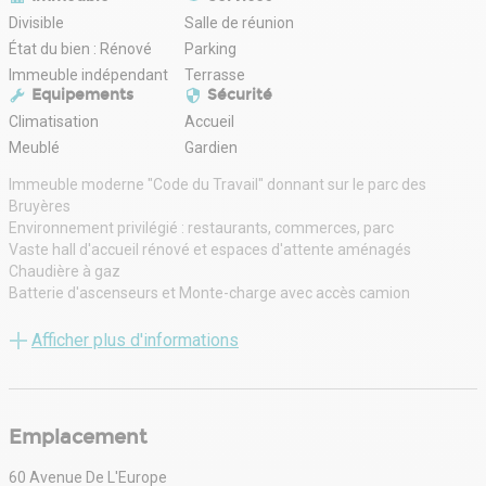
Divisible
Salle de réunion
État du bien : Rénové
Parking
Immeuble indépendant
Terrasse
Equipements
Sécurité
Climatisation
Accueil
Meublé
Gardien
Immeuble moderne "Code du Travail" donnant sur le parc des
Bruyères
Environnement privilégié : restaurants, commerces, parc
Vaste hall d'accueil rénové et espaces d'attente aménagés
Chaudière à gaz
Batterie d'ascenseurs et Monte-charge avec accès camion
Gardiennage
Restaurant d'entreprise rénové donnant sur un jardin aménagé
Afficher plus d'informations
Work café rénové
Nouveau business center avec 3 grandes salles de réunion
Vestiaires et douches
Parkings voitures, 2 roues, bornes électriques, vélos
Emplacement
Bureaux lumineux
Surface Plug & Play de 529,5 m²
60 Avenue De L'Europe