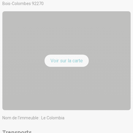
Surface rénovée de 1 066,50 m² donnant sur une terrasse privative
Bois-Colombes 92270
de 100 m²
Surface rénovée et partiellement aménagée au R+3
Climatisation
Faux plancher technique
Hauteur libre de 2,70 m
Immeuble indépendant
Voir sur la carte
Nom de l'immeuble : Le Colombia
Transports