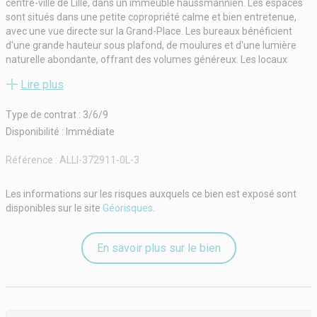
centre-ville de Lille, dans un immeuble haussmannien. Les espaces
sont situés dans une petite copropriété calme et bien entretenue,
avec une vue directe sur la Grand-Place. Les bureaux bénéficient
d'une grande hauteur sous plafond, de moulures et d'une lumière
naturelle abondante, offrant des volumes généreux. Les locaux
comprennent un open space lumineux donnant sur la Grand-Place et
Lire plus
des espaces cloisonnés spacieux et fonctionnels. L'environnement
immédiat propose commerces, services et accès facile aux
Type de contrat : 3/6/9
transports en commun. Le confort moderne est associé au charme
de l'ancien. L'état des locaux est bon, et le bâtiment a été bien
Disponibilité : Immédiate
conservé. Ces bureaux conviennent parfaitement à une activité
professionnelle souhaitant s'implanter dans une adresse reconnue
Référence :
ALLI-372911-0L-3
de Lille.
Commerces et services à proximité
Les informations sur les risques auxquels ce bien est exposé sont
Accès direct aux transports en commun
disponibles sur le site
Géorisques
.
Situation en centre-ville
Immeuble haussmannien
État des locaux bon standing
En savoir plus sur le bien
Sans ascenseur
État extérieur excellent
Câblage informatique
Bureaux cloisonnés
Climatisation au 4ème étage