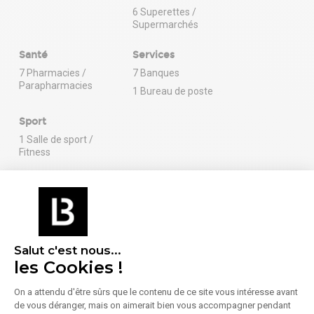
6 Superettes /
Supermarchés
Santé
Services
7 Pharmacies /
7 Banques
Parapharmacies
1 Bureau de poste
Sport
1 Salle de sport /
Fitness
En savoir plus sur le quartier
Salut c'est nous...
les Cookies !
Énergie
On a attendu d'être sûrs que le contenu de ce site vous intéresse avant
Diagnostic de performance énergétique (DPE)
de vous déranger, mais on aimerait bien vous accompagner pendant