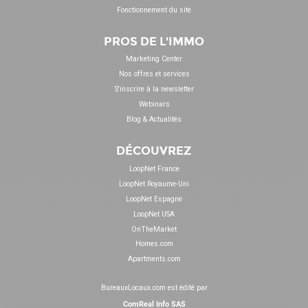
Fonctionnement du site
PROS DE L'IMMO
Marketing Center
Nos offres et services
S'inscrire à la newsletter
Webinars
Blog & Actualités
DÉCOUVREZ
LoopNet France
LoopNet Royaume-Uni
LoopNet Espagne
LoopNet USA
OnTheMarket
Homes.com
Apartments.com
BureauxLocaux.com est édité par
ComReal Info SAS