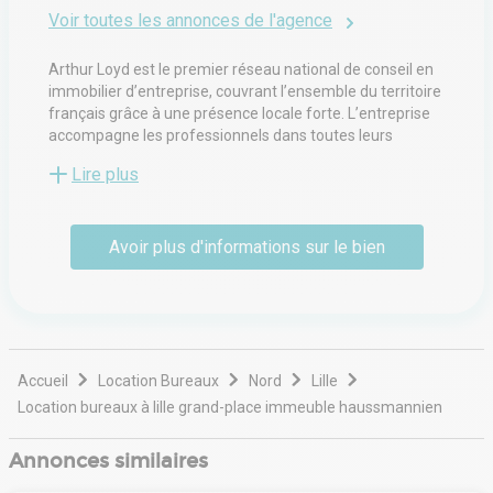
Voir toutes les annonces de l'agence
Arthur Loyd est le premier réseau national de conseil en
immobilier d’entreprise, couvrant l’ensemble du territoire
français grâce à une présence locale forte. L’entreprise
accompagne les professionnels dans toutes leurs
démarches immobilières, qu’il s’agisse de bureaux, de
Lire plus
locaux d’activités, d’entrepôts, de commerces ou
d’investissements. Sa force repose sur l’expertise de ses
équipes implantées au plus près des marchés régionaux,
Avoir plus d'informations sur le bien
leur connaissance fine des tissus économiques locaux, et
leur capacité à construire des solutions sur mesure.
Engagé aux côtés des entreprises, des investisseurs et
des collectivités, Arthur Loyd conjugue rigueur, réactivité
et proximité pour faire de l’immobilier un levier
stratégique de développement.
Accueil
Location Bureaux
Nord
Lille
Location bureaux à lille grand-place immeuble haussmannien
Annonces similaires