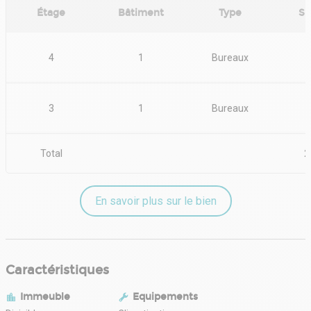
Situation/Transports :
Étage
Bâtiment
Type
Su
Par la Rue Nationale
Station Métro Rihour
Dépot de garantie : 3 mois HT
4
1
Bureaux
3
1
Bureaux
Total
2
En savoir plus sur le bien
Caractéristiques
Immeuble
Equipements