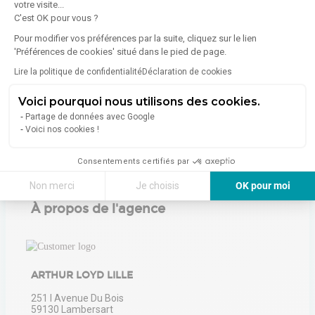
votre visite...
C'est OK pour vous ?
Consommation (énergie primaire) :
Non communiqué
Pour modifier vos préférences par la suite, cliquez sur le lien
'Préférences de cookies' situé dans le pied de page.
En savoir plus sur le bien
Indice d'émission de gaz à effet de serre (GES)
Lire la politique de confidentialité
Déclaration de cookies
Voici pourquoi nous utilisons des cookies.
Émissions :
Non communiqué
Partage de données avec Google
Voici nos cookies !
Consentements certifiés par
Non merci
Je choisis
OK pour moi
À propos de l'agence
Axeptio consent
Plateforme de Gestion du Consentement : Personnalisez vos Options
Notre plateforme vous permet d'adapter et de gérer vos paramètres de 
ARTHUR LOYD LILLE
251 I Avenue Du Bois
59130
Lambersart