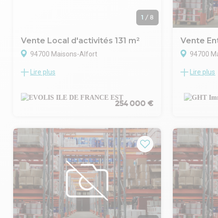
1
/
8
Vente Local d'activités 131 m²
Vente En
94700 Maisons-Alfort
94700 Ma
Lire plus
Lire plus
Situé dans une zone dynamique de
LE CABINE
Maisons-Alfort, au pied de la station de
UN ENTREP
métro ligne 8 et à proximité immédiate des
DE 671M², 
autoroutes A86 et A4, EVOLIS vous
D'ENTREPOT
254 000 €
propose à la vente un lot d'activité en sous-
ATELIER R+
sol d'environ 131 m² (Surface Carrez).
REPARTI EN
. Parties communes de bon standing
PROCHE AX
. Ascenseur
TRANSPORT
. Contrôle d'accès
HONORAIRE 
. Site sécurisé 24h/24h
VENTEnGHT I
. Digicode
d'informati
. Gardienne
940046473
. Fibre optique
. Locaux en état d'usage
. Double porte de plain-pied