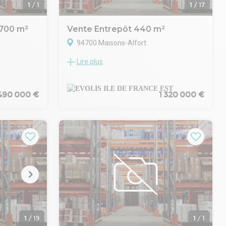
3 - Plus
Idéal pour une PME, un artisan ou un
1
/
1
1
/
17
o.fr (réf.
investisseur à la recherche d'un bien mixte.
 700 m²
Vente Entrepôt 440 m²
94700 Maisons-Alfort
Lire plus
entreprise,
EVOLIS vous propose à la vente un
local
bâtiment indépendant non divisible
MAISONS-
idéalement situé à Maisons-Alfort, dans
une zone stratégique à proximité des
 490 000 €
1 320 000 €
d'activité-
autoroutes A86, A4 et de la station RER D.
 rez-de-
Ce bien rare développe une surface totale
WC, 1
de 440 m², répartie entre un entrepôt de
 m² de
300 m², une maison de 100 m² et une
remise de 40 m² sur un terrain de 766 m².
 100 m²
. Accès véhicules légers
 douc4he est
. Aire de chargement
ise dans le
. Portail d'accès
e totale,
. Télésurveillance
. Site sécurisé 24h/24h
d de la gare
. Site clos
bus et des
. Fibre optique
1
/
19
1
/
1
. Jardin paysager