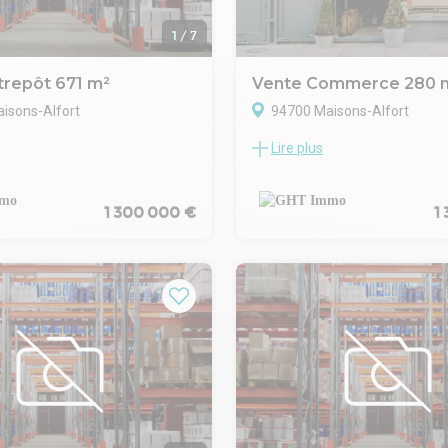
1
/
7
trepôt 671 m²
Vente Commerce 280 
isons-Alfort
94700 Maisons-Alfort
Lire plus
T GHT IMMO VOUS PROPOSE:
LE CABINET GHT IMMO vous pr
OT BUREAUX D'UNE SURFACE
local commercial de 280m² off
REPARTIE EN 400M²
visibilité exceptionnelle grâce à
 HSP ENTRE 4.5M ET 6.5M.
de 8 mètres donnant sur une r
1 300 000 €
1
1 141M², BUREAUX DE 130M²
Surface totale : 280m²
TRE RDC ET R+1.
RDC : 140m² un espace d'accuei
ES AUTOUROUTIERS ET
bureau et une salle de 100m².
 EN COMMUN.
Sous sol : 140m² (idéal stockag
6% HT EN SUS DU PRIX DE
bureaux).
MMO - 01 48 93 81 23 - Plus
Climatisation réversible au RDC
ons sur www.ghtimmo.fr (réf.
Accès ERP
)
Ce local polyvalent convient p
à diverses activités commercia
professionnelles.
2 places de parking complètent