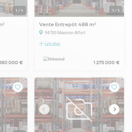
1
/
4
1
/
5
m²
Vente Entrepôt 488 m²
94700 Maisons-Alfort
Lire plus
opose un
RARE À MAISONS-ALFORT, nous vous
rant une
proposons un ensemble immobilier
 sa vitrine
d'environ 488 m², idéal pour une activité
ue passante.
professionnelle combinant stockage,
 380 000 €
1 275 000 €
bureaux et habitation.
l, un
Description du bien :
- Entrepôt : 186 m², adapté au stockage ou
e et
à une activité artisanale
- Bureaux : 158 m², lumineux et
 et Sous-sol
fonctionnels
- Cave : 48 m², parfaite pour archives ou
arfaitement
stockage complémentaire
les ou
- Maison de ville : 87 m² avec terrasse,
offrant un espace de vie indépendant ou
 ce
bureau de direction