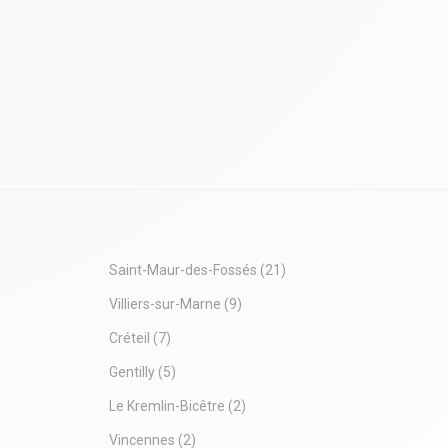
8)
Saint-Maur-des-Fossés
(21)
Villiers-sur-Marne
(9)
Créteil
(7)
Gentilly
(5)
Le Kremlin-Bicêtre
(2)
Vincennes
(2)