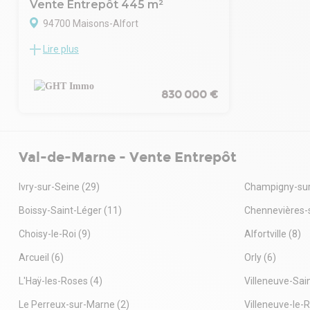
Vente Entrepôt 445 m²
94700 Maisons-Alfort
Lire plus
GHT IMMO vous propose à la vente un
entrepôt de 445 m², comprenant :
225 m² de surface de stockage
220 m² de bureaux
830 000 €
3 quais de déchargement
Cours d'accès à l'avant
Le tout édifié sur une parcelle de 470 m²,
au sein d'une zone mixte.nGHT IMMO - 01
Val-de-Marne - Vente Entrepôt
48 93 81 23 - Plus d'informations sur
www.ghtimmo.fr (réf. 9400410838)
Ivry-sur-Seine
(29)
Champigny-su
Boissy-Saint-Léger
(11)
Chennevières-
Choisy-le-Roi
(9)
Alfortville
(8)
Arcueil
(6)
Orly
(6)
L'Haÿ-les-Roses
(4)
Villeneuve-Sai
Le Perreux-sur-Marne
(2)
Villeneuve-le-R