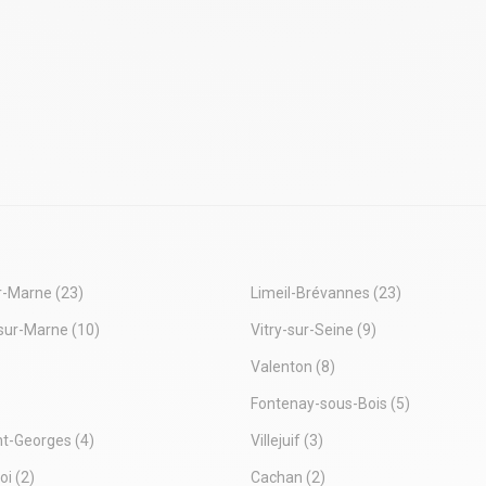
. Chauffage central
. Cuisine
. Douche
. Sanitaires privatifs
Immeuble indépendant
Surface RDC : 1000 m²
Situation/Transports :
Bus 107; 372
Métro Maisons-Alfort - Stade (
Autoroute A86 ; A4
r-Marne
(23)
Limeil-Brévannes
(23)
sur-Marne
(10)
Vitry-sur-Seine
(9)
Valenton
(8)
Fontenay-sous-Bois
(5)
nt-Georges
(4)
Villejuif
(3)
oi
(2)
Cachan
(2)