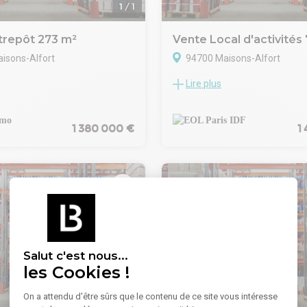
bien.nGHT IMMO - 01 48 93 81 2
1
/
1
d'informations sur www.ghtimm
940048476)
trepôt 273 m²
Vente Local d'activités
isons-Alfort
94700 Maisons-Alfort
Lire plus
T GHTIMMO VOUS PROPOSE :
EOL spécialisé en immobilier d'
'ACTIVITÉ INDEPENDANT SUR
vous propose à l'acquisition un 
E LA REPUBLIQUE, UNE
d'activité d'environ 700 m² à 
 SOL DE 196M²
ALFORT (94)
1 380 000 €
1
BELLE HAUTEUR SOUS POUTRE.
Ce local est composé d'un local 
E BUREAUX A L'ETAGE.
entrepôt de 460 m² environ en
NTE : 1.370.000€ HONORAIRES
chaussée (avec un vestiaire, 2 
IMMO - 01 48 93 81 23 - Plus
bureau + local archives) et 140
ons sur www.ghtimmo.fr (réf.
bureaux en étage.
)
Une partie de l'étage d'environ
avec un bureau et une salle de
également disponible et compr
loyer ou dans la surface de vent
Salut c'est nous...
mais elle reste à aménager.
les Cookies !
Proche de PARIS, à 15 mn à pie
et à proximité du Métro via les 
On a attendu d'être sûrs que le contenu de ce site vous intéresse
1
/
15
grands axes routiers.