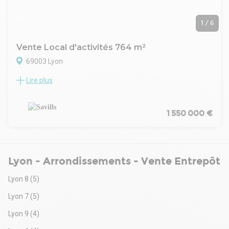
1
/
6
Vente Local d'activités 764 m²
69003 Lyon
Lire plus
RARE OPPORTUNITÉ !
Savills Lyon vous propose à la vente un local d'activité d'une
surface totale d'environ 764 m², comprenant 698 m²
d'activité et à l'étage, un appartement de 66 m²
1 550 000 €
actuellement aménagé en bureaux et salle de réunion.
Idéalement situé à proximité du métro ligne D + tramway T2,
T5 et T6 à minutes à pied.
Lyon - Arrondissements - Vente Entrepôt
Lyon 8
(5)
Lyon 7
(5)
Lyon 9
(4)