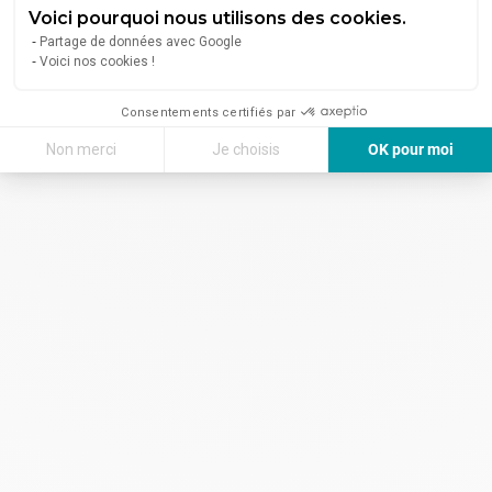
Coworking Lyon 3
(3)
Voici pourquoi nous utilisons des cookies.
Partage de données avec Google
Voici nos cookies !
Consentements certifiés par
Non merci
Je choisis
OK pour moi
Axeptio consent
Plateforme de Gestion du Consentement : Personnalisez vos Options
Notre plateforme vous permet d'adapter et de gérer vos paramètres de 