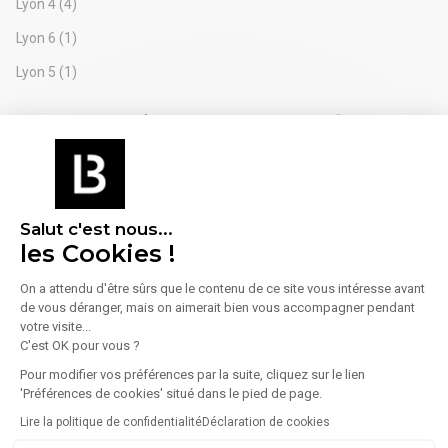
Lyon 4
(4)
Lyon 6
(1)
Lyon 5
(1)
Lyon - Quartiers - Vente Entrepôt
Saxe Gambetta
(1)
Vaise
(1)
Salut c'est nous...
Lyon 3 - Autres recherches
les Cookies !
Location bureaux Lyon 3
(+100)
On a attendu d'être sûrs que le contenu de ce site vous intéresse avant
de vous déranger, mais on aimerait bien vous accompagner pendant
Bureaux à vendre Lyon 3
(53)
votre visite...
C'est OK pour vous ?
Locaux commerciaux Lyon 3
(37)
Pour modifier vos préférences par la suite, cliquez sur le lien
Entrepôts à louer Lyon 3
(16)
'Préférences de cookies' situé dans le pied de page.
Locaux commerciaux à vendre Lyon 3
(8)
Lire la politique de confidentialité
Déclaration de cookies