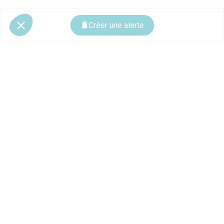
Créer une alerte
© 2026 CoStar Group
La plateforme spécialiste de l'immobilier professionnel
Ce site est protégé par reCAPTCHA et les
règles de confidentialité
ainsi que
les
conditions d'utilisation
de Google s'appliquent.
À PROPOS