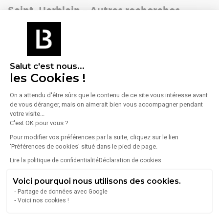
Saint-Herblain - Autres recherches
Location bureaux Saint-Herblain
(94)
Entrepôts à louer Saint-Herblain
(52)
Bureaux à vendre Saint-Herblain
(44)
Salut c'est nous...
les Cookies !
Entrepôts à vendre Saint-Herblain
(19)
Locaux commerciaux Saint-Herblain
(8)
On a attendu d'être sûrs que le contenu de ce site vous intéresse avant
de vous déranger, mais on aimerait bien vous accompagner pendant
Locaux commerciaux à vendre Saint-Herblain
(5)
votre visite...
C'est OK pour vous ?
Coworking Saint-Herblain
(1)
Pour modifier vos préférences par la suite, cliquez sur le lien
'Préférences de cookies' situé dans le pied de page.
Lire la politique de confidentialité
Déclaration de cookies
Voici pourquoi nous utilisons des cookies.
Partage de données avec Google
Voici nos cookies !