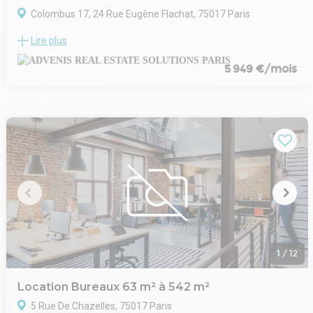
Colombus 17, 24 Rue Eugène Flachat, 75017 Paris
ADVENIS CONSEIL commercialise à la location dans le 17ème
Lire plus
arrondissement de Paris, quartier Ternes-Pereire, métro :
'Pereire/ Porte de Champerret', une surface non divisible de
5 949 €/mois
86m² de bureaux.
Au sein d'un immeuble de standing, nous vous proposons un
1er étage de 86m².
Prestations modernes, parties communes de standing,
bureaux agréables et aménagements rationnels.
Locaux en bon état.
- Type de bail : Commercial
- Durée : 3/6/9 ans
- Fiscalité : TVA
- Indice : ILAT
- Indexation : Annuelle
- Dépôt de garantie : 3 mois
- Loyers et charges : Trimestriels et d'avance
1
/
12
Location Bureaux 63 m² à 542 m²
5 Rue De Chazelles, 75017 Paris