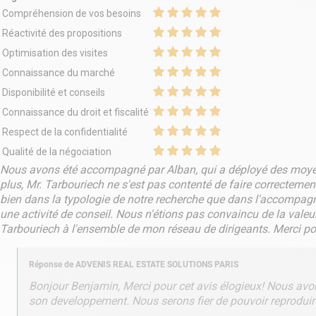
pour garantir une connectivité performante ainsi que de
Compréhension de vos besoins
sanitaires privatifs assurant un confort optimal au quotidien.
Réactivité des propositions
Cette offre constitue une opportunité rare pour toute
entreprise souhaitant implanter son siège social, développer
Optimisation des visites
ses activités ou offrir à ses collaborateurs un environnement
Connaissance du marché
de travail premium dans des bureaux rénovés, sécurisés et
Disponibilité et conseils
immédiatement opérationnels.
- Type de bail : Commercial
Connaissance du droit et fiscalité
- Durée : 3/6/9 ans
Respect de la confidentialité
- Fiscalité : TVA
- Indice : ILAT
Qualité de la négociation
- Indexation : Annuelle
Nous avons été accompagné par Alban, qui a déployé des moyens 
- Dépôt de garantie : 3 mois
plus, Mr. Tarbouriech ne s'est pas contenté de faire correcteme
- Loyers et charges : Trimestriels et d'avance
bien dans la typologie de notre recherche que dans l'accompagnem
une activité de conseil. Nous n'étions pas convaincu de la vale
Tarbouriech à l'ensemble de mon réseau de dirigeants. Merci 
Réponse de
ADVENIS REAL ESTATE SOLUTIONS PARIS
Bonjour Benjamin, Merci pour cet avis élogieux! Nous avo
son developpement. Nous serons fier de pouvoir reproduire 