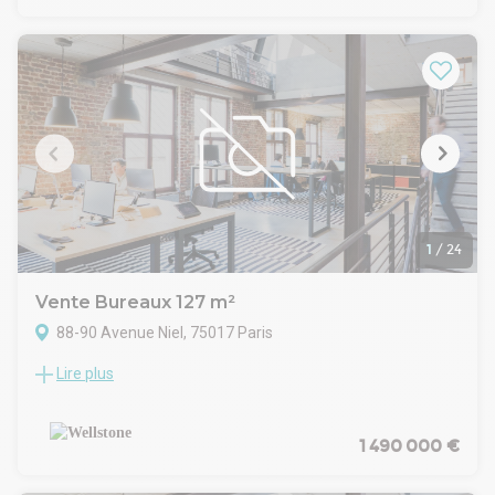
État de l'immeuble : Travaux à prévoir
Date (dernière mise à jour) : 2026-01-19
Honoraires / Vente: 5 % HT du prix de vente HD À la charge
de l'acquéreur
Commentaires: Provision pour Charges : 11500 EUR/an
(2025)
1
/
24
Vente Bureaux 127 m²
88-90 Avenue Niel, 75017 Paris
Lire plus
Situé au RDC d'un bel immeuble à deux pas de la place
Pereire, Wellstone propose à la vente des locaux
professionnels d'une superficie de 127 m² organisés en 4
bureaux et une cuisine. Cet espace vous séduira de par son
1 490 000 €
standing et ses volumes, ainsi que par la qualité de ses
parties communes.