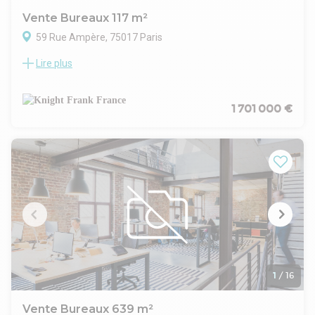
Vente Bureaux 117 m²
59 Rue Ampère, 75017 Paris
Lire plus
Situés rue Ampère, au coeur d'un environnement calme et
agréable du 17ème arrondissement, ces bureaux
développent une surface d'environ 118 m² et bénéficient
d'un jardin privatif d'environ 38,20 m², ainsi que d'une
1 701 000 €
mezzanine autoporteuse de 51,20 m².
Les locaux ne disposent pas d'un accès direct depuis la rue.
L'entrée s'effectue par l'immeuble situé rue Ampère, puis
par les parties communes permettant de rejoindre la
surface, située en retrait, à l'arrière du bâtiment principal.
Les locaux ont été rénovés en 2021, avec notamment
l'installation de la climatisation, la réfection de l'électricité et
la création d'une mezzanine autoporteuse d'environ 51,20
m², permettant d'optimiser les volumes existants et de tirer
parti d'une belle hauteur sous plafond d'environ 4,45 m sur la
partie avant.
Le ravalement de façade du bâtiment a récemment été
1
/
16
réalisé cette année.
Les bureaux, sont climatisés et comprennent
Vente Bureaux 639 m²