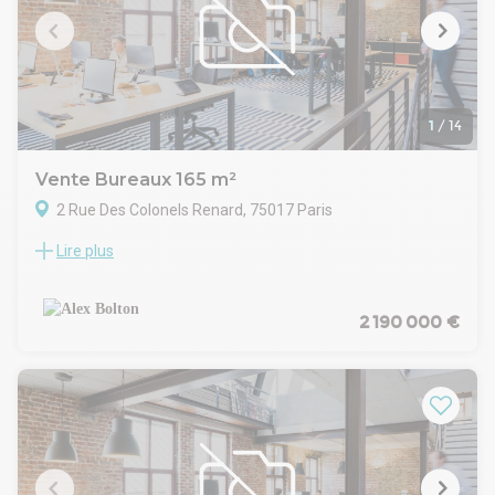
1
/
14
Vente Bureaux 165 m²
2 Rue Des Colonels Renard, 75017 Paris
Lire plus
Dans un très bel immeuble d'angle, un espace de bureaux de
165 m² est disponible au premier étage. Très lumineux et
offrant une grande flexibilité d'aménagement grâce à un
nombre limité de contraintes porteuses, il se distingue par sa
2 190 000 €
belle hauteur sous plafond apportant beaucoup de cachet.
Situé à proximité immédiate de la ligne 1 - Argentine, il
bénéficie d'un emplacement privilégié.