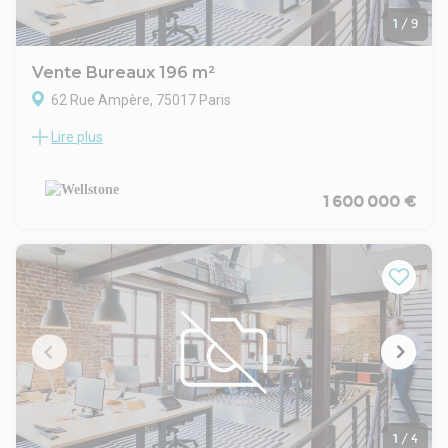
1
/
9
Vente Bureaux 196 m²
62 Rue Ampère, 75017 Paris
Lire plus
Wellstone vous propose dans une des rues les plus
prestigieuses et calmes du 17e, proche du métro et de la
gare Pereire, une surface à la vente située en RDC de 176m²
et 20m² en sous-sol. Les locaux bénéficient d'un double
1 600 000 €
accès sur rue et via les parties communes. La luminosité sur
la partie arrière est assurée par des skydomes. Son plan très
modulable et sans contrainte porteuse permet de s'adapter
à une grande variété d'activités !
1
/
4