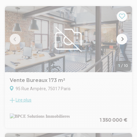
antonin.barbey@cushwake.com
06 35 88 46 50
1
/
10
Vente Bureaux 173 m²
95 Rue Ampère, 75017 Paris
Lire plus
Dans un immeuble ancien de bon standing, BPCE Solutions
Immobilières vous propose des bureaux à la vente, situés à
proximité de la place Pereire.
Ces locaux bénéficient d'une excellente visibilité grâce à leur
1 350 000 €
vitrine et leur entrée indépendante sur rue.
Rénovés il y a 6 mois, ils disposent du câblage existant, d'un