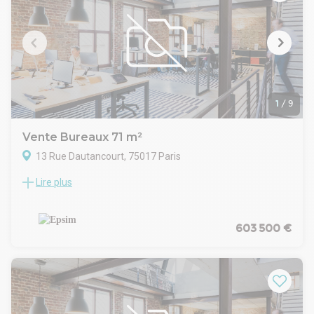
Honoraires / Vente: 5 % HT du prix de vente HD À la charge
de l'acquéreur
Commentaires: Provisions annuelles pour charges incluant le
chauffage
1
/
9
Vente Bureaux 71 m²
13 Rue Dautancourt, 75017 Paris
Lire plus
Immeuble bénéficiant d'une façade ravalée type atelier
d'artiste
Construction :
Date (dernière mise à jour) : 2026-08-07
603 500 €
Bail : Commercial
Honoraires / Vente: 5 % HT du prix de vente HD À la charge
de l'acquéreur