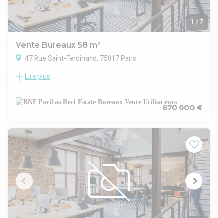
1
/
7
Vente Bureaux 58 m²
47 Rue Saint-Ferdinand, 75017 Paris
Lire plus
OFFRE D'ACHAT DE BUREAUX A PARIS 17
BNP Paribas Real Estate vous invite à concrétiser votre projet
d'achat en proposant des bureaux d'une surface d'environ
57 m², idéalement implantés dans le 17 arrondissement de
670 000 €
Paris.
Localisation et accessibilité
Situés au rezdechaussée d'un immeuble construit en 1880,
ces espaces bénéficient d'une localisation très prisée. Vous
serez à :
6 minutes à pied du métro et RER Porte Maillot (ligne 1)
11 minutes à pied du métro / RER CharlesdeGaulle Étoile
(lignes 1, 2, 6, RER A)
4 minutes en voiture de la Porte Maillot, facilitant l'accès aux
principaux axes routiers et à la zone d'activités de La
Défense.