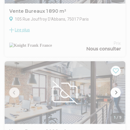
Vente Bureaux 1 890 m²
105 Rue Jouffroy D'Abbans, 75017 Paris
Lire plus
Niché dans le cœur du Quartier Central des Affaires, cet
immeuble de bureau à la location, conçu dans un style Art
Nouveau, offre une signature architecturale distinctive qui
Prix
marie l'histoire et la modernité.
Nous consulter
Avec des niveaux homogènes offrant une hauteur sous
plafond généreuse, une luminosité optimale et des plans
efficaces, cet immeuble de bureau à la location se distingue
comme un vecteur d'image pour les entreprises modernes.
Les espaces extérieurs bien aménagés, tels que les cours et
balcons filants, complètent l'expérience professionnelle dans
ce quartier dynamique où bureaux, commerces, restaurants
et services abondent, répondant aux besoins changeants
des travailleurs hybrides d'aujourd'hui.
1
/
9