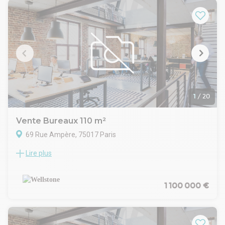
1
/
20
Vente Bureaux 110 m²
69 Rue Ampère, 75017 Paris
Lire plus
Wellstone vous propose dans une rue calme du 17ème
arrondissement, une surface à la vente de 110m² au RDC.
Ces locaux lumineux en parfait état, donnant en partie sur un
jardin aménagé et végétalisé, ont été aménagés avec goût.
1 100 000 €
Les espaces sont bien proportionnés et bénéficient d'une
belle flexibilité d'aménagement.