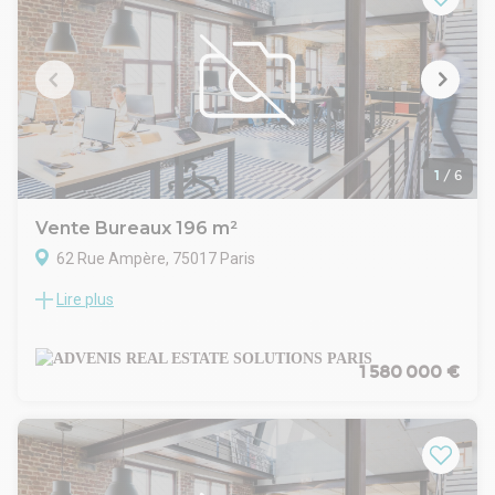
1
/
6
Vente Bureaux 196 m²
62 Rue Ampère, 75017 Paris
Lire plus
ADVENIS CONSEIL vous propose à la vente, au coeur du très
recherché quartier Pereire-Wagram, un espace de bureaux
d'une surface de 196 m² bénéficiant d'une adresse de
premier ordre au 62 rue Ampère, dans le 17ᵉ arrondissement
1 580 000 €
de Paris.
Accessible directement depuis la rue grâce à une entrée
totalement indépendante, ce plateau développe un
environnement de travail qualitatif alliant visibilité,
fonctionnalité et confort. Sa vitrine linéaire de 4 mètres