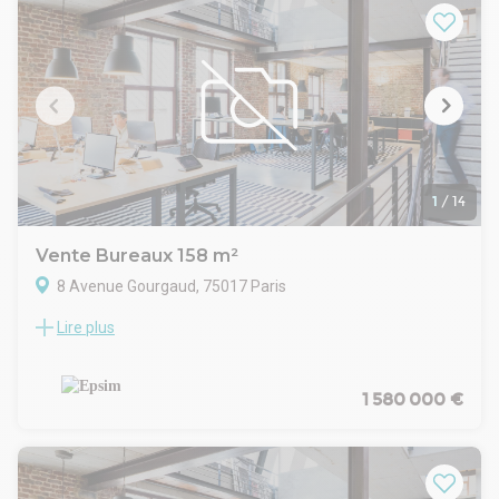
chauffage individuel au gaz et d'une VMC.
Surface Loi Carrez
RDC - 115.10 m² - Prix : 7809.33 €/m²
SS - 57.77 m² - Prix : 7809.33 €/m²
1
/
14
Vente Bureaux 158 m²
8 Avenue Gourgaud, 75017 Paris
Lire plus
Une surface de bureaux à la vente à proximité immédiate de
la place Péreire.
Construction : Immeuble 1930 de très bon standing
État de l'immeuble : Très bon état
1 580 000 €
Parkings (commentaires) : Possibilité de louer des parkings à
toute proximité.
Date (dernière mise à jour) : 2026-08-07
Disponibilité : Après accord