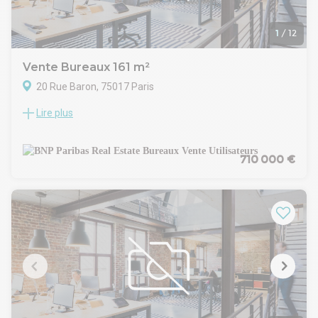
1
/
12
Vente Bureaux 161 m²
20 Rue Baron, 75017 Paris
Lire plus
BUREAUX A VENDRE PARIS 17
À quelques pas de la station de métro (ligne 13) et du
tramway Porte de SaintOuen, nous vous proposons
d'acquérir une surface de 160,75 m² dans le 17
710 000 €
arrondissement de Paris.
Caractéristiques du bien
Superficie totale : 160,75 m² répartis sur deux niveaux
(rezdechaussée + soussol) dans un petit immeuble de bon
standing détenu en copropriété.
Entrée indépendante sur rue garantissant une accessibilité
directe pour les clients et les livraisons.
Plan flexible : un vaste accueil, des espaces ouverts
modulables, des bureaux équipés d'un cloisonnement
semivitré amovible, ainsi qu'une cuisine fonctionnelle. Les
niveaux sont reliés par un escalier intérieur, facilitant la