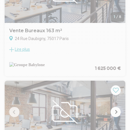
1
/
8
Vente Bureaux 163 m²
24 Rue Daubigny, 75017 Paris
Lire plus
Groupe Babylone vous présente des bureaux à vendre ou à
louer en RDC d'une surface de 163m² idéalement situés
entre le Parc Monceau et de la Place Wagram. Parquet,
moulures, cheminée, 4/5bureaux, cuisine et sanitaires.
1 625 000 €
Lumineux avec de nombreuses fenêtres. Bel immeuble de
standing. Nous contacter pour plus d'information. Disponible
immédiatement. Video sur demande. Contactez Groupe
Babylone pour plus d'information.