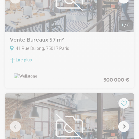
1
/
8
Vente Bureaux 57 m²
41 Rue Dulong, 75017 Paris
Lire plus
Wellstone propose à la vente des bureaux idéalement situés
dans le prestigieux 17ème arrondissement. Cette
opportunité rare offre un cadre professionnel raffiné, alliant
accessibilité et dynamisme, au coeur d'un quartier prisé pour
500 000 €
son attractivité économique et sa vitalité urbaine.