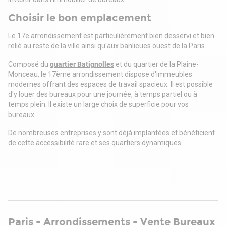
climatisation VRV piloté par GTB, une CTA double flux et des
menuiseries neuves isolantes à double vitrage. L'ensemble
Choisir le bon emplacement
dispose d'un ascenseur desservant tous les niveaux, d'un
contrôle d'accès, d'un dispositif de sécurité incendie
Le 17e arrondissement est particulièrement bien desservi et bien
conforme et d'aménagements extérieurs en bois, créant une
relié au reste de la ville ainsi qu'aux banlieues ouest de la Paris.
atmosphère élégante et soignée.
Des emplacements de parking sont disponibles au sous-sol
Composé du
quartier Batignolles
et du quartier de la Plaine-
de l'immeuble.
Monceau, le 17ème arrondissement dispose d'immeubles
modernes offrant des espaces de travail spacieux. Il est possible
d'y louer des bureaux pour une journée, à temps partiel ou à
temps plein. Il existe un large choix de superficie pour vos
bureaux.
De nombreuses entreprises y sont déjà implantées et bénéficient
de cette accessibilité rare et ses quartiers dynamiques.
Paris - Arrondissements - Vente Bureaux