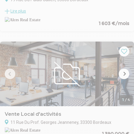
Secteur Gambetta/Palais Gallien, ALCES REAL ESTATE vous
Lire plus
propose à la location un local commercial de 52 m2 en très bon
état.
1 603 €/mois
1
/
4
Vente Local d'activités
11 Rue Du Prof. Georges Jeanneney, 33300 Bordeaux
1 390 000 €