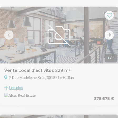
Il bénéficie de 9 quais avec une hauteur libre de 8 mètres, 78
places de parkings extérieurs....
Les + : rare sur la métropole, divisibilité, accessibilité, sprinkler....
- BATIMENT INDEPENDANT
- 2 LOTS CONTIGUS ET COMMUNICANTS / DIVISION POSSIBLE
- PARKING VISITEUR
- PARKING VL : 78 PLACES
- ECLAIRAGE LED
- CHAUFFAGE LOGISTIQUE REGULÉ
- SPRINKLER
.......
1
/
6
Vente Local d'activités 229 m²
2 Rue Madeleine Brès, 33185 Le Haillan
Au Haillan, ALCES REAL ESTATE vous propose à l'acquisition une
Lire plus
cellule d'activité neuve de 229 m², située au sein d'un parc neuf.
L'ensemble est en structure Bois offrant un cadre de travail
378 675 €
lumineux et moderne.
Le site est clos et sécurisé avec une belle visibilité sur un axe
passant.