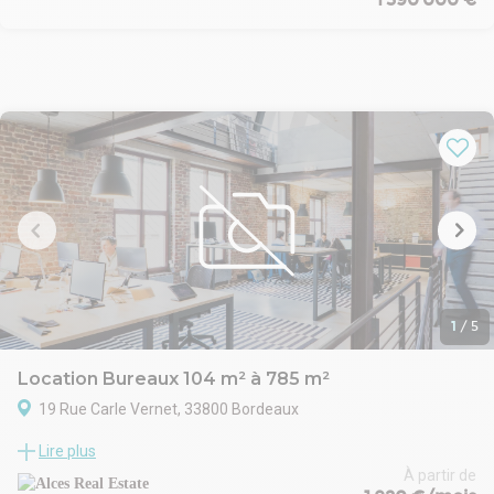
1
/
5
Location Bureaux 104 m² à 785 m²
19 Rue Carle Vernet, 33800 Bordeaux
À Bordeaux-Euratlantique au pied du Tramway, ALCES REAL
Lire plus
ESTATE vous propose à la location une surface de bureaux neuve
de 460 m2 divisibles à partir de 222 m2 en R+8.
À partir de