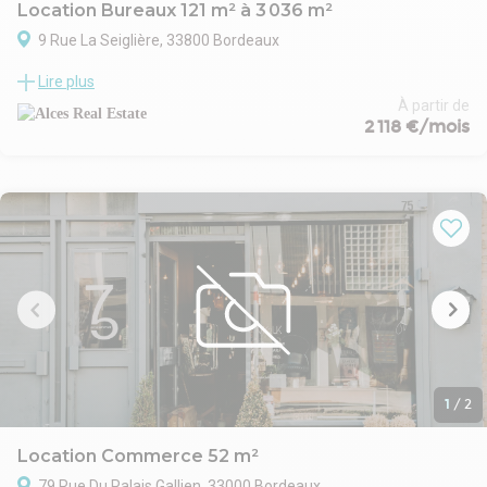
Location Bureaux 121 m² à 3 036 m²
9 Rue La Seiglière, 33800 Bordeaux
À proximité de la Gare St Jean et de la Garonne, ALCES REAL
Lire plus
ESTATE vous propose dans un ensemble neuf différentes
surfaces de bureaux offrant toutes les prestations attendues.
À partir de
2 118 €/mois
Les + : parkings, locaux vélos, certification, Immeuble Neuf....
1
/
2
Location Commerce 52 m²
79 Rue Du Palais Gallien, 33000 Bordeaux