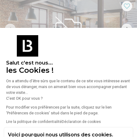
1
/
4
Salut c'est nous...
les Cookies !
Vente Bureaux 270 m²
21 Rue Esmangard, 33800 Bordeaux
On a attendu d'être sûrs que le contenu de ce site vous intéresse avant
À proximité immédiate de la Gare St-Jean à Bordeaux, ALCES
de vous déranger, mais on aimerait bien vous accompagner pendant
Lire plus
REAL ESTATE vous propose à l'achat un immeuble indépendant
votre visite...
rénové de 270 m2 aux prestations anciennes conservées.
C'est OK pour vous ?
730 000 €
Les + : Immeuble rénové, cour extérieure, clim, à 2 pas de la Gare!!
Pour modifier vos préférences par la suite, cliquez sur le lien
Parkings à vendre en option.
'Préférences de cookies' situé dans le pied de page.
Lire la politique de confidentialité
Déclaration de cookies
Voici pourquoi nous utilisons des cookies.