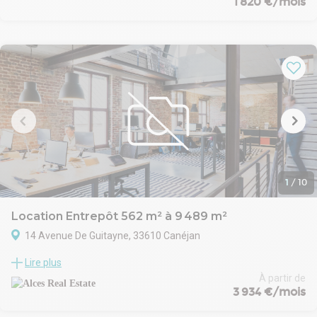
1 820 €/mois
Surface très lumineuse avec prestation de qualité; faux-plancher
technique, Labellisé BREEAM , ascenseurs...
Les + : plateau neuf, vitrage toute hauteur, faux plancher
technique, pied de Tram...
1
/
10
Location Entrepôt 562 m² à 9 489 m²
14 Avenue De Guitayne, 33610 Canéjan
À Canéjan (33), à proximité immédiate de l'A63 (Sortie 25) et la
Lire plus
rocade Bordelaise (Sortie 15), ALCES REAL ESTATE vous propose
à la location un ensemble logistique divisible de 8927 m2 avec
À partir de
3 934 €/mois
bureaux. parkings....
Le bâtiment sera livré rénové aux besoins du ou des locataires.