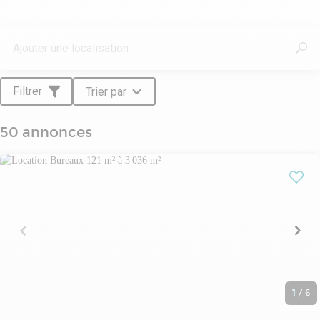
l'immobilier d'entreprise :
- Utilisateurs PME / PMI, Grands Groupes ...
- Propriétaires privés et institutionnels,
- Investisseurs privés et institutionnels,
- Collectivités ...
Filtrer
Trier par
ALCES REAL ESTATE intervient également au niveau national avec un
département investissement dédié aux foncières, institutionnels,
Family Office, Investisseurs Privés...
50 annonces
1
/
6