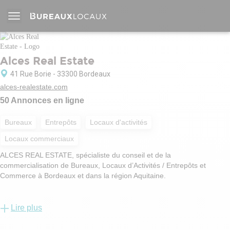
Alces Real Estate
41 Rue Borie - 33300 Bordeaux
alces-realestate.com
50 Annonces en ligne
Bureaux
Entrepôts
Locaux d'activités
Locaux commerciaux
ALCES REAL ESTATE, spécialiste du conseil et de la
commercialisation de Bureaux, Locaux d’Activités / Entrepôts et
Commerce à Bordeaux et dans la région Aquitaine.
Nous accompagnons nos clients dans toutes les étapes de leurs
projets immobiliers.
Lire plus
Nous intervenons et échangeons avec tous les acteurs du marché de