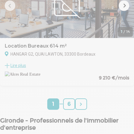
1
/
14
Location Bureaux 614 m²
HANGAR G2, QUAI LAWTON, 33300 Bordeaux
Situé au coeur des Bassins à flot, cet ensemble réhabilité offre un
Lire plus
cadre de travail exceptionnel pour les entreprises souhaitant de la
flexibilité et la proximité des transports.
9 210 €/mois
…
1
6
Gironde - Professionnels de l'immobilier
d'entreprise