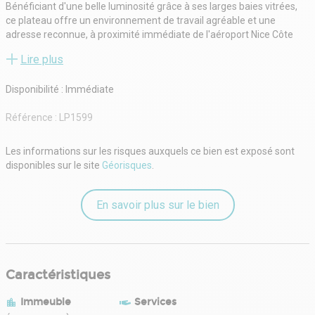
Bénéficiant d'une belle luminosité grâce à ses larges baies vitrées,
ce plateau offre un environnement de travail agréable et une
adresse reconnue, à proximité immédiate de l'aéroport Nice Côte
d'Azur et du pôle multimodal Nice Saint-Augustin.
Lire plus
Les bureaux disposent d'un faux plancher technique, d'une
climatisation gainable réversible et d'un système de contrôle
Disponibilité : Immédiate
d'accès. Des travaux de rénovation sont à prévoir, offrant
l'opportunité d'aménager les espaces selon les besoins du futur
Référence :
LP1599
occupant.
L'emplacement constitue un véritable atout pour les entreprises
recherchant une implantation stratégique avec un accès rapide au
Les informations sur les risques auxquels ce bien est exposé sont
tramway, à l'autoroute A8, à la gare et à l'aéroport.
disponibles sur le site
Géorisques
.
Parkings disponibles en supplément : 1 400 € HT/HC/an/unité
En savoir plus sur le bien
Caractéristiques
Immeuble
Services