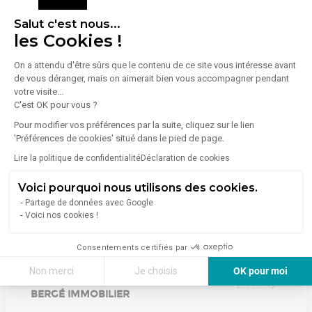
Salut c'est nous...
les Cookies !
Consommation (énergie primaire) :
Non communiqué
En savoir plus sur le bien
On a attendu d'être sûrs que le contenu de ce site vous intéresse avant
Indice d'émission de gaz à effet de serre (GES)
de vous déranger, mais on aimerait bien vous accompagner pendant
votre visite...
C'est OK pour vous ?
Émissions :
Non communiqué
Pour modifier vos préférences par la suite, cliquez sur le lien
'Préférences de cookies' situé dans le pied de page.
Lire la politique de confidentialité
Déclaration de cookies
Voici pourquoi nous utilisons des cookies.
Partage de données avec Google
À propos de l'agence
Voici nos cookies !
Consentements certifiés par
5
Non merci
Je choisis
OK pour moi
(
16
Avis
)
Axeptio consent
Plateforme de Gestion du Consentement : Personnalisez vos Options
BERGÉ IMMOBILIER