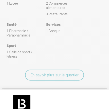
1 Lycée
2 Commerces
alimentaires
3 Restaurants
Santé
Services
1 Pharmacie /
1 Banque
Parapharmacie
Sport
1 Salle de sport /
Fitness
En savoir plus sur le quartier
Énergie
Diagnostic de performance énergétique (DPE)