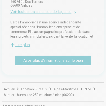
560 Allée Des Terriers
Notre plateforme vous permet d'adapter et de gérer vos paramètres de 
06600
Antibes
Voir toutes les annonces de l'agence
Bergé Immobilier est une agence indépendante
spécialisée dans l’immobilier d’entreprise et de
commerce. Elle accompagne les professionnels dans
leurs projets immobiliers, incluant la vente, la location et
l’acquisition de bureaux, locaux commerciaux, actifs
Lire plus
professionnels et terrains. L’entreprise intervient sur des
opérations d’implantation, de développement et de
valorisation immobilière pour des entreprises et
Avoir plus d'informations sur le bien
investisseurs. Son activité repose sur le conseil,
l’intermédiation et l’accompagnement sur l’ensemble du
cycle immobilier, avec une expertise orientée vers les
besoins des utilisateurs professionnels et des acteurs
économiques locaux.
Accueil
Location Bureaux
Alpes-Maritimes
Nice
À louer - bureau de 253 m² situé à nice (06200)