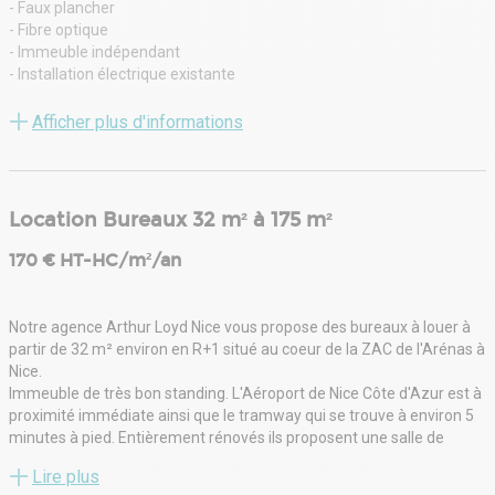
- Faux plancher
- Fibre optique
- Immeuble indépendant
- Installation électrique existante
- Issue de secours
- Open Space
Afficher plus d'informations
- Salle de réunion
- Sanitaires communs
- Possibilité parking sous-sol : 1400 € HT/unité/an
- Droit de stationnement : 101 places indisponibles
Location Bureaux 32 m² à 175 m²
170 € HT-HC/m²/an
Notre agence Arthur Loyd Nice vous propose des bureaux à louer à
partir de 32 m² environ en R+1 situé au coeur de la ZAC de l'Arénas à
Nice.
Immeuble de très bon standing. L'Aéroport de Nice Côte d'Azur est à
proximité immédiate ainsi que le tramway qui se trouve à environ 5
minutes à pied. Entièrement rénovés ils proposent une salle de
réunion et un open space pouvant accueillir 5 postes de travail. Ils
Lire plus
sont climatisés, moquette au sol, faux plafond, plancher technique,