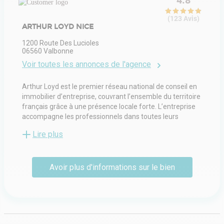
4.8
(
123
Avis
)
ARTHUR LOYD NICE
1200 Route Des Lucioles
06560
Valbonne
Voir toutes les annonces de l'agence
Arthur Loyd est le premier réseau national de conseil en
immobilier d’entreprise, couvrant l’ensemble du territoire
français grâce à une présence locale forte. L’entreprise
accompagne les professionnels dans toutes leurs
démarches immobilières, qu’il s’agisse de bureaux, de
Lire plus
locaux d’activités, d’entrepôts, de commerces ou
d’investissements. Sa force repose sur l’expertise de ses
équipes implantées au plus près des marchés régionaux,
Avoir plus d'informations sur le bien
leur connaissance fine des tissus économiques locaux, et
leur capacité à construire des solutions sur mesure.
Engagé aux côtés des entreprises, des investisseurs et
des collectivités, Arthur Loyd conjugue rigueur, réactivité
et proximité pour faire de l’immobilier un levier
stratégique de développement.