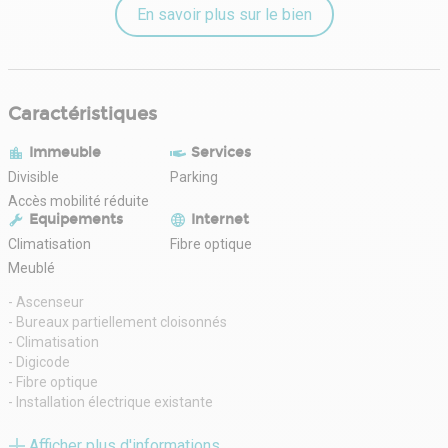
En savoir plus sur le bien
Caractéristiques
Immeuble
Services
Divisible
Parking
Accès mobilité réduite
Equipements
Internet
Climatisation
Fibre optique
Meublé
- Ascenseur
- Bureaux partiellement cloisonnés
- Climatisation
- Digicode
- Fibre optique
- Installation électrique existante
- Mixe open space et bureaux cloisonnés
- Parking privatif en sous sol : 33
Afficher plus d'informations