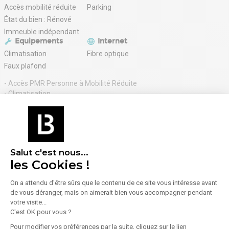
Accès mobilité réduite
Parking
État du bien : Rénové
Immeuble indépendant
Equipements
Internet
Climatisation
Fibre optique
Faux plafond
- Accès PMR Personne à Mobilité Réduite
- Climatisation
- Faux plancher
- Fibre optique
- Immeuble indépendant
- Installation électrique existante
- Issue de secours
Salut c'est nous...
- Open Space
Afficher plus d'informations
les Cookies !
- Salle de réunion
- Sanitaires communs
On a attendu d'être sûrs que le contenu de ce site vous intéresse avant
- Possibilité parking sous-sol : 1400 € HT/unité/an
de vous déranger, mais on aimerait bien vous accompagner pendant
Location Bureaux 85 m² à 170 m²
votre visite...
C'est OK pour vous ?
220 € HT-HC/m²/an
Pour modifier vos préférences par la suite, cliquez sur le lien