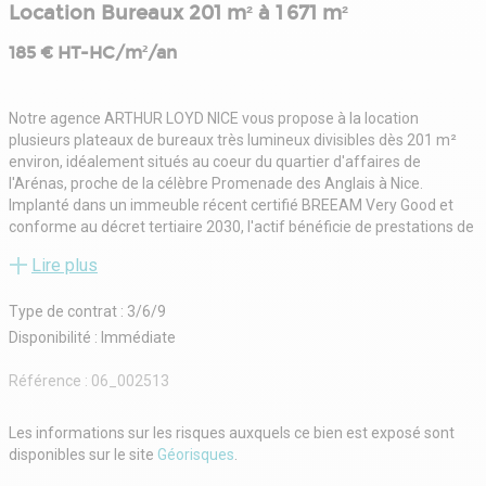
Location Bureaux 201 m² à 1 671 m²
185 € HT-HC/m²/an
Notre agence ARTHUR LOYD NICE vous propose à la location
plusieurs plateaux de bureaux très lumineux divisibles dès 201 m²
environ, idéalement situés au coeur du quartier d'affaires de
l'Arénas, proche de la célèbre Promenade des Anglais à Nice.
Implanté dans un immeuble récent certifié BREEAM Very Good et
conforme au décret tertiaire 2030, l'actif bénéficie de prestations de
qualité. Les bureaux disposent de la climatisation, de 33 places de
Lire plus
stationnement en sous-sol et d'un environnement professionnel
moderne.
Type de contrat : 3/6/9
Située en façade maritime, la zone de l'Arénas constitue le principal
pôle tertiaire de Nice Ouest, à proximité immédiate de l'Aéroport
Disponibilité : Immédiate
Nice Côte d'Azur. Dynamique et en plein essor, le secteur s'inscrit
dans le projet d'aménagement de l'Éco-Vallée, renforçant son
Référence :
06_002513
attractivité économique.
L'accessibilité est optimale : accès direct à l'Autoroute A8 et à la voie
Les informations sur les risques auxquels ce bien est exposé sont
rapide côtière, gare Nice-Saint-Augustin à quelques minutes à pied,
disponibles sur le site
Géorisques
.
aéroport à proximité immédiate, ainsi que de nombreuses lignes de