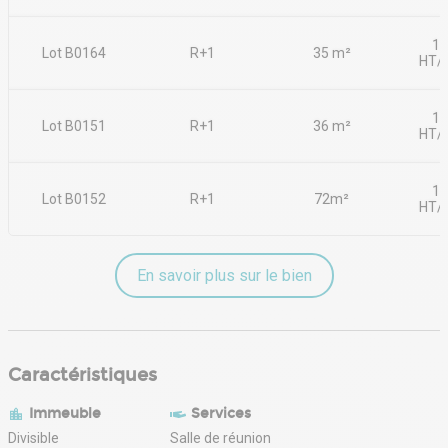
17
Lot B0164
R+1
35 m²
HT/
17
Lot B0151
R+1
36 m²
HT/
17
Lot B0152
R+1
72m²
HT/
En savoir plus sur le bien
Caractéristiques
Immeuble
Services
Divisible
Salle de réunion