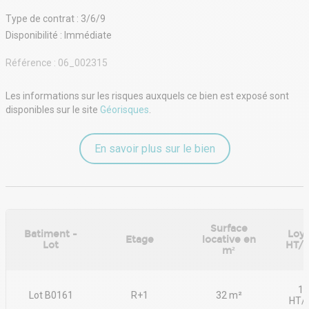
éclairage LED.
Type de contrat : 3/6/9
Immeuble code du travail accessible PMR .
- Type de bail : 3/6/9 ans ou professionnel
Disponibilité : Immédiate
- Durée : 3/6/9 ans
- Préavis : 6 mois
Référence :
06_002315
- Fiscalité : TVA
- Indice : ILAT
Les informations sur les risques auxquels ce bien est exposé sont
- Indexation : Annuelle
disponibles sur le site
Géorisques
.
- Dépôt de garantie : 3 mois
- Loyers et charges : Trimestriels et d'avance
En savoir plus sur le bien
Surface
Batiment -
Loye
Etage
locative en
Lot
HT/
m²
17
Lot B0161
R+1
32 m²
HT/