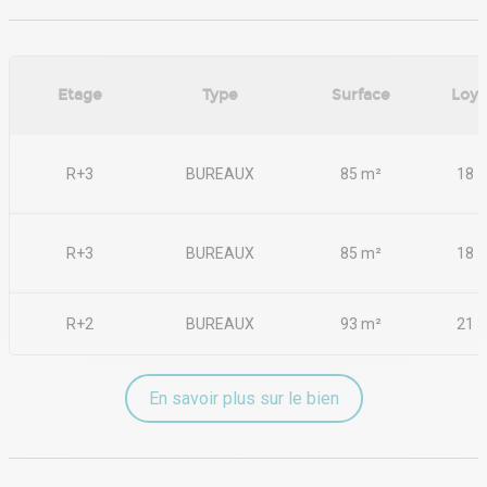
complémentaire ou pour organiser une visite des lieux.
Contactez-nous dès aujourd'hui pour saisir cette opportunité
exceptionnelle.
- Type de bail : Commercial
Etage
Type
Surface
Loye
- Durée : 3/6/9 ans
- Préavis : 6 mois
- Fiscalité : TVA
- Indice : ILAT
R+3
BUREAUX
85 m²
18 7
- Dépôt de garantie : 3 mois HT
- Loyers et charges : Trimestriels et d'avance
R+3
BUREAUX
85 m²
18 7
R+2
BUREAUX
93 m²
21 3
En savoir plus sur le bien