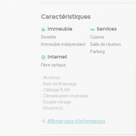
Caractéristiques
Immeuble
Services
Divisible
Cuisine
Immeuble indépendant
Salle de réunion
Parking
Internet
Fibre optique
- Archives
- Baie de Brassage
- Câblage RJ45
- Climatisation réversible
- Double vitrage
- Douche(s)
- Fibre optique
- Installation électrique existante
Afficher plus d'informations
- Kitchenette
- Nbre Parkings extérieurs privatifs : 34