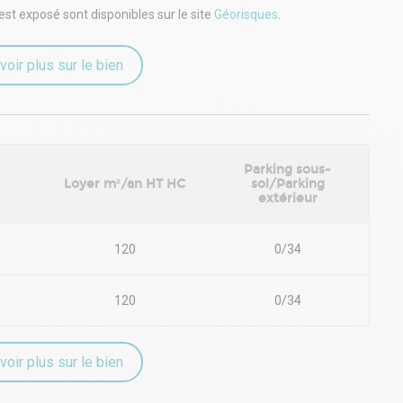
lité pour votre entreprise
est exposé sont disponibles sur le site
Géorisques
.
eaux traditionnels, open space, salle de réunion
 de travail agréable et performant
voir plus sur le bien
en commun, notamment la ligne 1 du tramway, facilitant les
rtiers de Montpellier.
rces de proximité, une superette, des restaurants et un bureau
Parking sous-
abitants.
Loyer m²/an HT HC
sol/Parking
extérieur
decine, regroupant des établissements de santé et des centres de
ns médicaux.
120
0/34
120
0/34
voir plus sur le bien