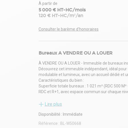
À partir de
5 000 € HT-HC/mois
120 € HT-HC/m²/an
Consulter le barème d'honoraires
Bureaux A VENDRE OU A LOUER
À VENDRE OU A LOUER - Immeuble de bureaux i
Découvrez cet immeuble indépendant, idéal pour u
modulable et lumineux, avec un accueil dédié et un
Caractéristiques du bien :
Superficie totale bureaux : 1 021 m² (RDC 500 M
RDC et R+1, avec espace commun sur chaque ni
Accueil lumineux pour recevoir vos clients et coll
Parking privatif : 34 places, facilitant l'accès et l
Lire plus
Une place pour les personnes à mobilité réduite
Disponibilité : Immédiate
Parking Vélo
Lumineux et spacieux, grâce aux nombreuses ouv
Référence :
BL-W50668
Confort thermique : chauffage et climatisation pa