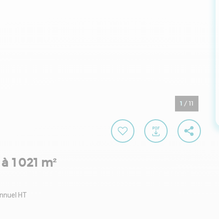
1
/
11
à 1 021 m²
annuel HT