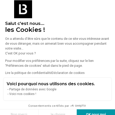
À propos de l'agence
Salut c'est nous...
les Cookies !
On a attendu d'être sûrs que le contenu de ce site vous intéresse avant
de vous déranger, mais on aimerait bien vous accompagner pendant
GHT IMMO
votre visite...
C'est OK pour vous ?
78 Rue De Reims
94700
Maisons-Alfort
Pour modifier vos préférences par la suite, cliquez sur le lien
Voir toutes les annonces de l'agence
'Préférences de cookies' situé dans le pied de page.
Lire la politique de confidentialité
Déclaration de cookies
Depuis 2013, le cabinet GHT IMMO s'est imposé comme
un leader des transactions immobilières d'entreprise.
Voici pourquoi nous utilisons des cookies.
Partage de données avec Google
Spécialistes de la vente et de la location de terrains ou de
Voici nos cookies !
locaux commerciaux, leurs équipes couvrent l'ensemble
Lire plus
de la région Île-de-France. C'est leur connaissance
Consentements certifiés par
approfondie du terrain qui nous permet d'explorer de
grands secteurs.
Non merci
Je choisis
OK pour moi