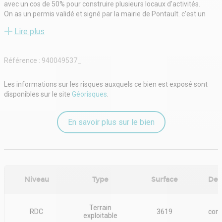
avec un cos de 50% pour construire plusieurs locaux d'activités.
On as un permis validé et signé par la mairie de Pontault. c'est un
projets de 6 lots faisant 270 m² chacun environ.
Lire plus
Rare sur le marché, affaire à saisir !!!nGHT IMMO - 01 48 93 81 23 -
Plus d'informations sur www.ghtimmo.fr (réf. 940049537)
Référence :
940049537_
Les informations sur les risques auxquels ce bien est exposé sont
disponibles sur le site
Géorisques
.
En savoir plus sur le bien
Niveau
Type
Surface
Des
Terrain
RDC
3619
cons
exploitable