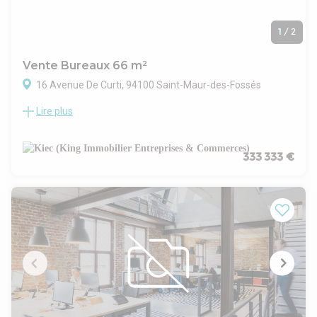
1
/
2
Vente Bureaux 66 m²
16 Avenue De Curti, 94100 Saint-Maur-des-Fossés
Lire plus
Au cœur de Saint-Maur-des-Fossés, ce bien professionnel
est situé dans un secteur calme et recherché, tout en restant
à proximité immédiate des principaux axes et commodités.
L’immeuble bénéficie d’un cadre urbain qualitatif, au sein
333 333 €
d’un environnement principalement résidentiel et tertiaire,
apprécié pour son équilibre entre dynamisme et tranquillité.
L’adresse offre une accessibilité aisée, tant pour les
collaborateurs que pour la clientèle, grâce à la proximité des
transports en commun et des axes de circulation reliant
rapidement le centre-ville et les pôles économiques
environnants. Implanté dans un immeuble bien entretenu, le
bien s’inscrit dans un ensemble à taille humaine, adapté à
l’accueil d’activités professionnelles, libérales ou de services.
Le secteur est reconnu pour son attractivité et son image
soignée, constituant un environnement propice à une