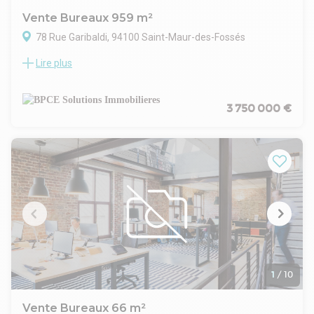
Vente Bureaux 959 m²
78 Rue Garibaldi, 94100 Saint-Maur-des-Fossés
Lire plus
BPCE Solutions Immobilières vous propose à la vente un
ensemble immobilier avec jardin, composé de deux
bâtiments en R+1+ Sous-sol.
Terrasses
3 750 000 €
Grandes salles de réunion
Open-space et bureaux cloisonnés
R+1 - 489.00 m²
Surface sans le sous-sol et les combles R+1
1er-RDC-SS étage - 470.00 m²
Surface en R+1 + sous-sol aménagé en salles de formation
1
/
10
Vente Bureaux 66 m²