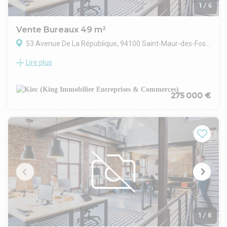
implantation pérenne. Une adresse stratégique à Saint-
1
/
6
Maur-des-Fossés, idéale pour développer une activité
professionnelle dans un cadre à la fois pratique, qualitatif et
Vente Bureaux 49 m²
valorisant.
53 Avenue De La République, 94100 Saint-Maur-des-Fossés
Lire plus
Situé au 53 avenue de la République à Saint-Maur-des-
Fossés, l’immeuble bénéficie d’un emplacement de premier
ordre sur un axe central et très fréquenté de la commune.
Cette adresse réputée offre une excellente visibilité et
275 000 €
s’inscrit dans un environnement urbain dynamique, à
proximité immédiate des commerces, services et activités
professionnelles.
Facilement accessible, aussi bien en voiture qu’en transports
en commun, l’immeuble profite d’un flux régulier et d’un
cadre recherché, conjuguant attractivité commerciale et
qualité du tissu environnant. Un emplacement stratégique,
particulièrement adapté à l’implantation d’une activité
professionnelle ou tertiaire.
1
/
8