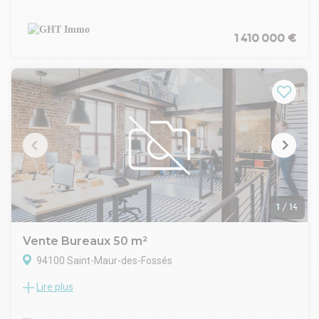
. Arrivée Climatisation réversible
Un plateau de bureaux de 600 m², idéalement situé en
. Fibre optique
centre-ville, offrant un cadre de travail fonctionnel et
. Cour
agréable.
1 410 000 €
. Locaux aménagés en :
Composition du plateau :
. Accueil
-Bureaux cloisonnés pour plus de confidentialité
. Espace ouvert
-Grande salle de réunion adaptée aux échanges
. Locaux lumineux
professionnels
. Sanitaires privatifs
-Open space
. Possibilité de normes E.R.P.
Atouts et environnement :
Surface RDC : 66 m²
-Emplacement stratégique, proche des commerces et des
Situation/Transports :
services
RER Le Parc de Saint-Maur (A)
-Excellente desserte par les transports en commun, à
Autoroute A4 - A86
proximité du RER A
. Charges propres
-Parking payant donnant accès aux bureauxnGHT IMMO - 01
48 93 81 23 - Plus d'informations sur www.ghtimmo.fr (réf.
1
/
14
940048975)
Vente Bureaux 50 m²
94100 Saint-Maur-des-Fossés
Lire plus
Une opportunité immobilière stratégique et clé en main dans
le Val-de-Marne (94)
Vous recherchez l'emplacement idéal pour installer votre