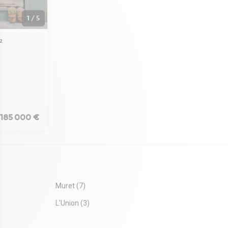
1
/
5
²
La société
ier
propose un
ant partie
185 000 €
té sur un
 présent
 PIZZERIA,
Muret
(7)
L'Union
(3)