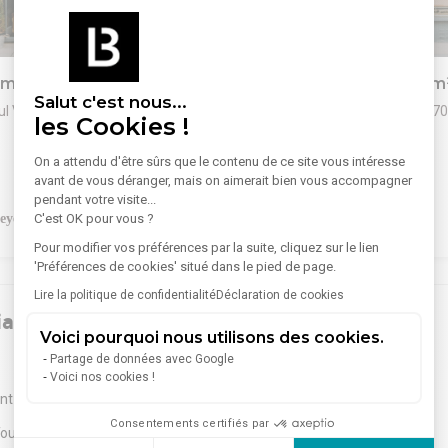
1
/
10
ommerce 270 m²
Vente Commerce 90 m
Salut c'est nous...
l Valéry, 31170 Tournefeuille
1 Rue De La Paderne, 31170
les Cookies !
Tournefeuille
R propose à la vente et à la
On a attendu d'être sûrs que le contenu de ce site vous intéresse
Lire plus
Situé dans l'ouest Toulousain, 
n local commercial avec espaces
avant de vous déranger, mais on aimerait bien vous accompagner
LOCO² , spécialiste de l'immobil
 de 270.60 m² ERPEABLE, en
pendant votre visite...
commercial à Toulouse, vous 
ent situé à Tournefeuille, à
C'est OK pour vous ?
local commercial à vendre fais
495 000 €
mmédiate de Toulouse et de ses
d'une copropriété.
Pour modifier vos préférences par la suite, cliquez sur le lien
xes de circulation.
'Préférences de cookies' situé dans le pied de page.
Ce local bénéficie d'une visibili
compose d'une entrée privative,
rond-point.
x individuels, d'une salle de
Lire la politique de confidentialité
Déclaration de cookies
Un parking pour la clientèle est
un espace comprenant un
iaux
devant les locaux.
é pour recevoir visiteurs et
Voici pourquoi nous utilisons des cookies.
Activités voisines : Restaurant
 dans de bonnes conditions,
Partage de données avec Google
Fonsorbes
(7)
vétérinaire et coiffeur.
 salle d'attente centrale dotée
Voici nos cookies !
nitaires pour plus de confort.
int-Agne
(4)
Castanet-Tolosan
(3)
ie permet de créer un espace
Consentements certifiés par
ur vos collaborateurs,
Touch
(2)
Balma
(2)