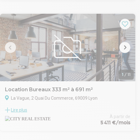
1
/
11
Location Bureaux 333 m² à 691 m²
La Vague, 2 Quai Du Commerce, 69009 Lyon
City Real Estate vous propose à la location en bord de Saône,
Lire plus
au coeur d'un quartier mixte tertiaire, un immeuble de bureaux
entièrement restructuré.
À partir de
5 411 €/mois
- Type de bail : Commercial
- Durée : 3/6/9 ans
- Préavis : 3 mois