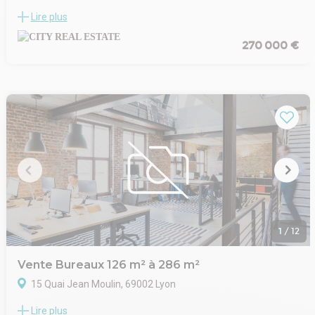
City Real Estate, vous propose des bureaux de 150 m2 en rez-
Lire plus
de-chaussée dans immeuble mixte d'habitation et de bureaux,
idéalement situés au coeur du Point du Jour dans le 5ème
270 000 €
arrondissement de Lyon, à proximité immédiate des
commerces. Ces bureaux correspondent parfaitement aux
professions libérales.
- RDC
- Façade rénovée
- Coin cuisine
- Sanitaires privatifs
- Volets roulants
- 2 garages simples en sous sol en sus
1
/
12
Vente Bureaux 126 m² à 286 m²
15 Quai Jean Moulin, 69002 Lyon
City Real Estate vous propose à la vente une surface de
Lire plus
bureaux de 286 m² divisible en deux lots idéalement située