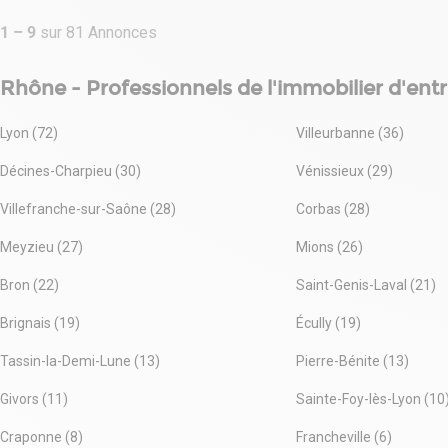
- Fiscalité : TVA
- Indice : ILAT
1
–
9
sur
81
Annonces
- Indexation : Annuelle
- Loyers et charges : Trimestriels et d'avance
Rhône - Professionnels de l'immobilier d'entr
Lyon (72)
Villeurbanne (36)
Décines-Charpieu (30)
Vénissieux (29)
Villefranche-sur-Saône (28)
Corbas (28)
Meyzieu (27)
Mions (26)
Bron (22)
Saint-Genis-Laval (21)
Brignais (19)
Écully (19)
Tassin-la-Demi-Lune (13)
Pierre-Bénite (13)
Givors (11)
Sainte-Foy-lès-Lyon (10
Craponne (8)
Francheville (6)