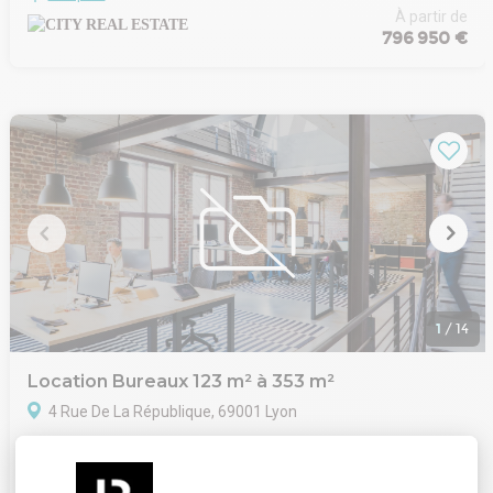
dans le 2ème arrondissement de Lyon, offrant une vue sur le
À partir de
796 950 €
Rhône !
1
/
14
Location Bureaux 123 m² à 353 m²
4 Rue De La République, 69001 Lyon
City Real Estate vous propose des bureaux à la location au sein
Lire plus
de locaux en très bon état, offrant un environnement de travail
fonctionnel, lumineux et immédiatement opérationnel.
À partir de