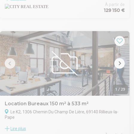
atmosphère paisible au sein d'un lieu arboré. Les petites
À partir de
129 150 €
surfaces disponibles sont conçues pour répondre aux besoins
des entreprises modernes, offrant un équilibre idéal entre
fonctionnalité, esthétique et flexibilité.
1
/
29
Location Bureaux 150 m² à 533 m²
Le K2, 1306 Chemin Du Champ De Lière, 69140 Rillieux-la-
Pape
Au coeur d'une zone économique dynamique, Wengen Park est
Lire plus
situé à Rillieux la Pape, au nord de la métropole de Lyon, en