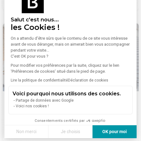
2 973 €/mois
Idéalement situés à une adresse prestigieuse, ces locaux
bénéficient d'un large choix de restaurants et de commerces à
proximité, ainsi que de nombreuses dessertes en transports en
Salut c'est nous...
commun, facilitant l'accessibilité pour vos collaborateurs et vos
les Cookies !
clients.
- Type de bail : Commercial
On a attendu d'être sûrs que le contenu de ce site vous intéresse
- Durée : 3/6/9 ans
avant de vous déranger, mais on aimerait bien vous accompagner
- Fiscalité : TVA
pendant votre visite...
- Indice : ILAT
C'est OK pour vous ?
- Indexation : Annuelle
- Dépôt de garantie : 3 mois HT/HC
Pour modifier vos préférences par la suite, cliquez sur le lien
- Loyers et charges : Trimestriels et d'avance
'Préférences de cookies' situé dans le pied de page.
Lire la politique de confidentialité
Déclaration de cookies
1
/
19
Voici pourquoi nous utilisons des cookies.
Location Bureaux 540 m² à 3 580 m²
Partage de données avec Google
Voici nos cookies !
Galline, 83 Avenue Galline, 69100 Villeurbanne
City Real Estate vous propose plusieurs surfaces de bureaux à
Lire plus
la location au sein d'un immeuble tertiaire labellisé, à
Consentements certifiés par
Villeurbanne. Les Ateliers Galline proposent 3 636 m² de
À partir de
Non merci
Je choisis
OK pour moi
10 350 €/mois
surface utile, un cadre fonctionnel et optimisé.
- Type de bail : Commercial