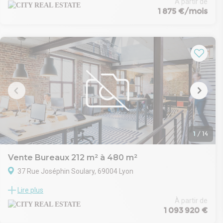
limite avec la commune de Caluire et Cuire. Cet ensemble
À partir de
1 875 €/mois
immobilier est constitué de 5 bâtiments, simples, élégants et
fonctionnels.
- Type de bail : Commercial
- Durée : 3/6/9 ans
- Fiscalité : TVA
- Indice : ILAT
- Indexation : Annuelle
- Dépôt de garantie : 3 mois
- Loyers et charges : Trimestriels et d'avance
1
/
14
Vente Bureaux 212 m² à 480 m²
37 Rue Joséphin Soulary, 69004 Lyon
City Real Estate vous propose des bureaux dans un immeuble
Lire plus
réhabilité aux prestations haut de gamme, avec une cour
intérieure privative de 211 m².
À partir de
1 093 920 €