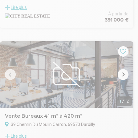
City Real Estate vous propose un local professionnel au sein
Lire plus
d'un immeuble réhabilité avec des prestations de qualité.
- Classé ERP 5ème catégorie de type W et répond aux
À partir de
391 000 €
exigences du Code du travail.
- Pierres apparentes
- Plafonds Français
- Sanitaires privatifs
- Mezzanines
1
/
12
Vente Bureaux 41 m² à 420 m²
39 Chemin Du Moulin Carron, 69570 Dardilly
Situés au coeur de Dardilly, ces bureaux offrent non seulement
Lire plus
un accès aisé aux principaux axes routiers, mais également une