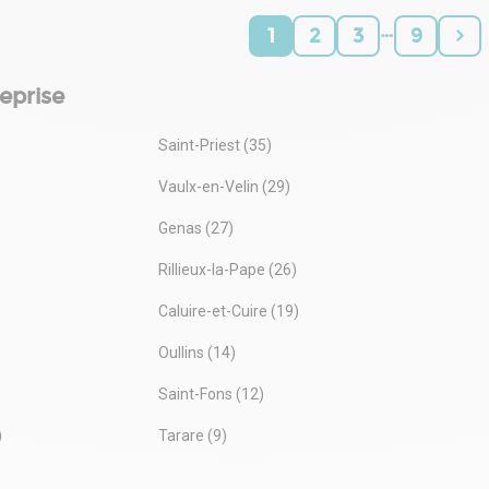
…
1
2
3
9
eprise
Saint-Priest (35)
Vaulx-en-Velin (29)
Genas (27)
Rillieux-la-Pape (26)
Caluire-et-Cuire (19)
Oullins (14)
Saint-Fons (12)
)
Tarare (9)