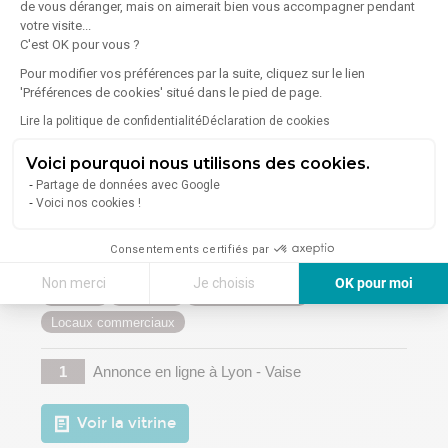
de vous déranger, mais on aimerait bien vous accompagner pendant
Voir la vitrine
votre visite...
C'est OK pour vous ?
Pour modifier vos préférences par la suite, cliquez sur le lien
'Préférences de cookies' situé dans le pied de page.
Lire la politique de confidentialité
Déclaration de cookies
Voici pourquoi nous utilisons des cookies.
Partage de données avec Google
Voici nos cookies !
CÉSAR ET BRUTUS
Consentements certifiés par
57 Place De La République - 69002 Lyon
Non merci
Je choisis
OK pour moi
Bureaux
Entrepôts
Locaux d'activités
Axeptio consent
Plateforme de Gestion du Consentement : Personnalisez vos Options
Locaux commerciaux
Notre plateforme vous permet d'adapter et de gérer vos paramètres de 
1
Annonce en ligne
à Lyon - Vaise
Voir la vitrine