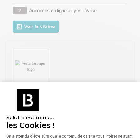
2
Annonces en ligne
à Lyon - Vaise
Voir la vitrine
VESTA GROUPE
113 Rue de Sèze - 69006 Lyon
Bureaux
Locaux d'activités
Locaux commerciaux
Salut c'est nous...
les Cookies !
2
Annonces en ligne
à Lyon - Vaise
On a attendu d'être sûrs que le contenu de ce site vous intéresse avant