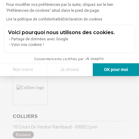
75 Rue Delandine - 69002 Lyon
Pour modifier vos préférences par la suite, cliquez sur le lien
Bureaux
Entrepôts
Locaux d'activités
'Préférences de cookies' situé dans le pied de page.
Locaux commerciaux
Terrains
Lire la politique de confidentialité
Déclaration de cookies
Voici pourquoi nous utilisons des cookies.
6
Annonces en ligne
à Lyon 2ème
Partage de données avec Google
Voici nos cookies !
Voir la vitrine
Consentements certifiés par
Non merci
Je choisis
OK pour moi
Axeptio consent
Plateforme de Gestion du Consentement : Personnalisez vos Options
Notre plateforme vous permet d'adapter et de gérer vos paramètres de 
COLLIERS
10 Cours De Verdun Rambaud - 69002 Lyon
Bureaux