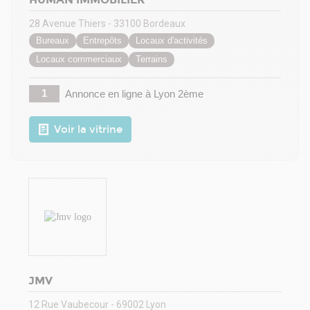
28 Avenue Thiers - 33100 Bordeaux
Bureaux
Entrepôts
Locaux d'activités
Locaux commerciaux
Terrains
1
Annonce en ligne
à Lyon 2ème
Voir la vitrine
JMV
12 Rue Vaubecour - 69002 Lyon