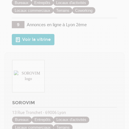
Bureaux
Entrepôts
Locaux d'activités
Locaux commerciaux
Terrains
Coworking
9
Annonces en ligne
à Lyon 2ème
Voir la vitrine
SOROVIM
13 Rue Tronchet - 69006 Lyon
Bureaux
Entrepôts
Locaux d'activités
Locaux commerciaux
Terrains