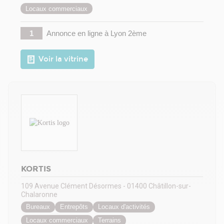
Locaux commerciaux
1
Annonce en ligne
à Lyon 2ème
Voir la vitrine
KORTIS
109 Avenue Clément Désormes - 01400 Châtillon-sur-
Chalaronne
Bureaux
Entrepôts
Locaux d'activités
Locaux commerciaux
Terrains