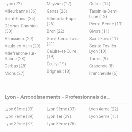
Lyon (72)
Meyzieu (27)
Oullins (14)
Villeurbanne (36)
Genas (26)
Tassin-la-Demi-
Lune (13)
Saint-Priest (35)
Rillieux-la-Pape
(26)
Pierre-Bénite (13)
Décines-Charpieu
(30)
Bron (22)
Givors (11)
Vénissieux (29)
Saint-Genis-Laval
Saint-Fons (11)
(21)
Vaulx-en-Velin (29)
Sainte-Foy-lès-
Caluire-et-Cuire
Lyon (10)
Villefranche-sur-
(19)
Saône (28)
Tarare (9)
Écully (19)
Corbas (28)
Craponne (8)
Brignais (18)
Mions (27)
Francheville (6)
Lyon - Arrondissements - Professionnels de
l'immobilier d'entreprise
Lyon 6ème (39)
Lyon 9ème (33)
Lyon 4ème (22)
Lyon 7ème (39)
Lyon 1er (29)
Lyon 5ème (15)
Lyon 3ème (37)
Lyon 8ème (26)