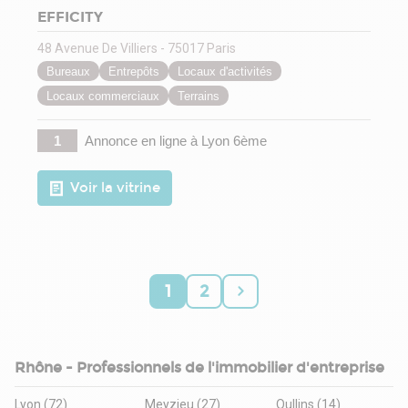
EFFICITY
48 Avenue De Villiers - 75017 Paris
Bureaux
Entrepôts
Locaux d'activités
Locaux commerciaux
Terrains
1
Annonce en ligne
à Lyon 6ème
Voir la vitrine
1
2
Rhône - Professionnels de l'immobilier d'entreprise
Lyon (72)
Meyzieu (27)
Oullins (14)