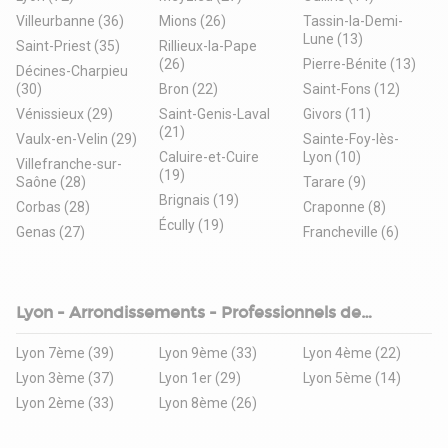
Villeurbanne (36)
Mions (26)
Tassin-la-Demi-
Lune (13)
Saint-Priest (35)
Rillieux-la-Pape
(26)
Pierre-Bénite (13)
Décines-Charpieu
(30)
Bron (22)
Saint-Fons (12)
Vénissieux (29)
Saint-Genis-Laval
Givors (11)
(21)
Vaulx-en-Velin (29)
Sainte-Foy-lès-
Caluire-et-Cuire
Lyon (10)
Villefranche-sur-
(19)
Saône (28)
Tarare (9)
Brignais (19)
Corbas (28)
Craponne (8)
Écully (19)
Genas (27)
Francheville (6)
Lyon - Arrondissements - Professionnels de
l'immobilier d'entreprise
Lyon 7ème (39)
Lyon 9ème (33)
Lyon 4ème (22)
Lyon 3ème (37)
Lyon 1er (29)
Lyon 5ème (14)
Lyon 2ème (33)
Lyon 8ème (26)