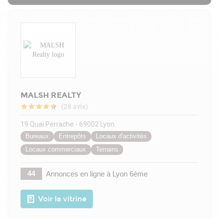
MALSH REALTY
(28 avis)
19 Quai Perrache - 69002 Lyon
Bureaux
Entrepôts
Locaux d'activités
Locaux commerciaux
Terrains
44
Annonces en ligne
à Lyon 6ème
Voir la vitrine