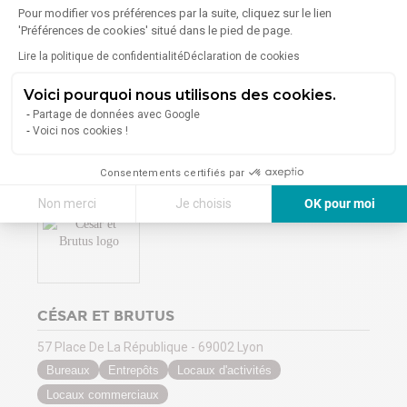
113 Rue de Sèze - 69006 Lyon
Pour modifier vos préférences par la suite, cliquez sur le lien
Bureaux
Locaux d'activités
Locaux commerciaux
'Préférences de cookies' situé dans le pied de page.
Lire la politique de confidentialité
Déclaration de cookies
6
Annonces en ligne
à Lyon 6ème
Voici pourquoi nous utilisons des cookies.
Partage de données avec Google
Voir la vitrine
Voici nos cookies !
Consentements certifiés par
Non merci
Je choisis
OK pour moi
Axeptio consent
Plateforme de Gestion du Consentement : Personnalisez vos Options
Notre plateforme vous permet d'adapter et de gérer vos paramètres de 
CÉSAR ET BRUTUS
57 Place De La République - 69002 Lyon
Bureaux
Entrepôts
Locaux d'activités
Locaux commerciaux