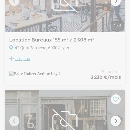
emplacement stratégique et d'une forte attractivité.
Opportunité rare ! Contactez-nous dès maintenant pour plus
d'informations et organiser une visite. Ref : 27810
1
/
9
Location Bureaux 155 m² à 2 508 m²
42 Quai Perrache, 69002 Lyon
Lire plus
Situé au cœur du quartier Confluence à Lyon 2ème,
l'immeuble neuf PYLOTE propose des bureaux à louer
bénéficiant de plateaux lumineux et aménageables selon
À partir de
vos besoins professionnels. Ce bâtiment se trouve à
3 230 €/mois
seulement deux arrêts de tramway de la gare Perrache et du
métro, facilitant ainsi vos déplacements quotidiens. Vous
profiterez d'un accès immédiat au centre commercial
Confluence ainsi qu'à de nombreux services et commerces à
proximité. L'immeuble est également desservi par les
principaux axes routiers et les transports en commun TCL,
offrant une grande accessibilité tant en voiture qu'en
transports en commun. PYLOTE s'inscrit dans un
environnement dynamique et attractif du centre-ville