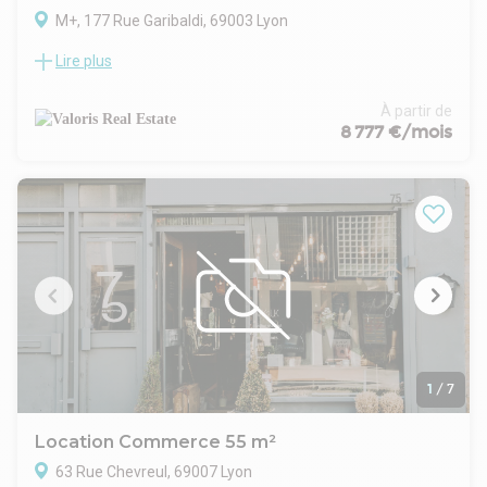
M+, 177 Rue Garibaldi, 69003 Lyon
Lire plus
Valoris Real Estate vous propose au coeur du quartier
d'affaires PART-DIEU, l'immeuble M Lyon sur 8 étages avec
une architecture ambitieuse comptant près de 1563 m² de
À partir de
locaux commerciaux Cet actif mixte comprendra
8 777 €/mois
commerces en socle actif, services, bureaux et logements.
Les commerces bénéficieront de grandes terrasses.
Certification BREEAM Very Good + CERTIVEA.
- Type de bail : Commercial
- Durée : 3/6/9 ans
- Préavis : 6 mois
- Fiscalité : TVA
- Indice : ILC
- Indexation : Annuelle, date prise effet
- Dépôt de garantie : 3 mois HT/HC
- Loyers et charges : Trimestriels et d'avance
1
/
7
Location Commerce 55 m²
63 Rue Chevreul, 69007 Lyon