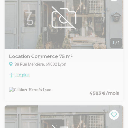
- Durée : 3/6/9 ans
- Fiscalité : Exonéré
- Indice : ILC
- Indexation : Annuelle, date prise effet
- Dépôt de garantie : 3 mois HT
- Loyers et charges : Trimestriels et d'avance
1
/
1
Location Commerce 75 m²
88 Rue Mercière, 69002 Lyon
Lire plus
A louer local commercial idéalement situé au coeur du
centre-ville, à proximité de bureaux, parking et attractions
touristiques. Parfait pour une activité de restauration rapide,
ce local bénéficie d'une visibilité exceptionnelle et d'un fort
4 583 €/mois
passage piéton.
A visiter absolument Ref : 28333