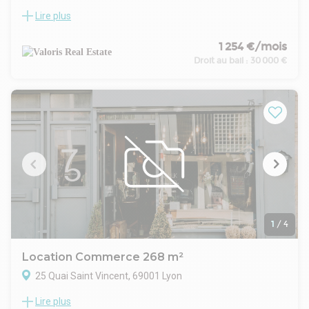
Lire plus
Valoris Real Estate vous propose un local commercial d'une
surface de 55,70 m² au coeur du 7ème arrondissement de
Lyon et à quelques pas des quais du Rhône.
1 254 €/mois
Dans un quartier très dynamique, ce local offre une belle
Droit au bail :
30 000 €
visibilité en angle de rue et avec de belles surfaces de
vitrines.
- Type de bail : Commercial
- Durée : 3/6/9 ans
- Préavis : 6 mois
- Fiscalité : TVA
- Indice : ILC
- Indexation : Annuelle, date prise effet
- Dépôt de garantie : 3 mois HT/HC
- Loyers et charges : Trimestriels et d'avance
1
/
4
Location Commerce 268 m²
25 Quai Saint Vincent, 69001 Lyon
Lire plus
Valoris Real Estate vous propose à la location un local