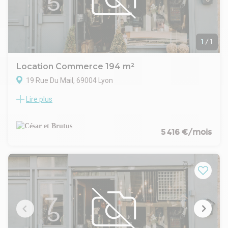
Autoroute A 43 (Entrée Avenue Paul Santy Parilly), A 43
(Sortie Rue Professeur Marcel Dargent Marseille, St-
Étienne), A 7 (Entrée Boulevard Laurent Bonnevay Lyon
États-Unis), A 7 (Sortie Paris, Saint-Étienne, Marseille)
Tram Mermoz - Californie (Ligne T6)
1
/
1
Rocade Porte du Vinatier (Périphérique Lyon)
Dépot de garantie : 6 mois de loyer HT/HC
Location Commerce 194 m²
19 Rue Du Mail, 69004 Lyon
Lire plus
Location Local Commercial / Activité de service – Lyon 4
Croix-Rousse (19 rue du Mail)
Surface : 194 m² en rez-de-chaussée
Loyer annuel : 65 000 € HT et HC
5 416 €/mois
Disponibilité : Immédiate
Situé au coeur du quartier emblématique de la Croix-Rousse,
ce local commercial bénéficie d'un emplacement recherché
au 19 rue du Mail (69004 Lyon), dans un environnement
vivant et commerçant.
Le quartier attire une clientèle locale fidèle et un flux
constant de visiteurs grâce à sa mixité entre habitants,
artisans, professions libérales et commerces de proximité.
À proximité, vous trouverez notamment : boulangeries