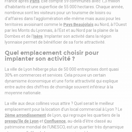
France après
Paris
. Elle compte 59 communes avec 1,3 million
potentiel de ce local !
d'habitants et une superficie de 55 000 hectares. Chaque année,
- Type de bail : Commercial
nombreux sont les visiteurs pour un tourisme de loisirs ou
- Durée : 3/6/9 ans
d'affaires dans l’agglomération elle-même mais aussi pour les
- Préavis : 6 mois
territoires avoisinant comme le
Pays Beaujolais
au Nord, à l'Ouest
- Fiscalité : TVA
par les Monts du Lyonnais, à l'Est et au Nord par la plaine de la
- Indice : ILC
Dombes et de l'
Isère
. Implanter son activité dans la région
- Indexation : Annuelle, date prise effet
lyonnaise permet de bénéficier de sa forte attractivité.
- Dépôt de garantie : 3 mois HT/HC
- Loyers et charges : Trimestriels et d'avance
Quel emplacement choisir pour
implanter son activité ?
La ville de Lyon héberge plus de 50 000 entreprises dont quasi
30% en commerces et services. Cela prouve un certain
dynamisme économique et une forte attractivité qui explique
entre autre des chiffres de chomâge souvent inférieur à la
moyenne nationale.
La ville aux deux collines vous attire ? Quel serait le meilleur
emplacement pour la location d’un local commercial à Lyon ? Le
2ème arrondissement
de Lyon, qui regroupe les quartiers de la
presqu’île de Lyon
et
Confluence
, au-delà d’être classé au
patrimoine mondial de l’UNESCO, est un quartier très dynamique