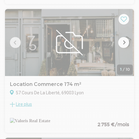
tarder ! Ref : 29735
1
/
10
Location Commerce 174 m²
57 Cours De La Liberté, 69003 Lyon
Lire plus
Valoris Real Estate vous propose à la location un local
commercial d'une surface de 174 m² dans le 3ème
arrondissement de Lyon.
Idéalement situé sur un axe majeur, à deux pas de la
2 755 €/mois
préfecture, des quais du Rhône et du quartier d'affaires de la
Part Dieu, cet emplacement bénéficie d'un flux piéton