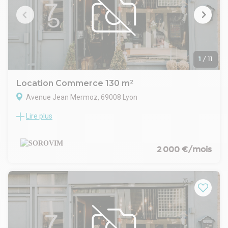
1
/
11
Location Commerce 130 m²
Avenue Jean Mermoz, 69008 Lyon
Lire plus
Nous vous proposons à la location un local commercial à
proximité des transports en communs et sur l'axe passant
Jean Mermoz. Le local se situe en rez-de-chaussée avec une
vitrine donnant sur rue. Une cour privatif avec
2 000 €/mois
stationnements privatifs accompagne ce bien.
Activités interdites : Pas de restaurants
Equipements stock : local climatisé, une entrée à l'arrière
plus une vitrine donnant sur rue, fibre optique
Situation/Transports :
Bus Maryse Bastié (Ligne C15, Ligne PL2), Varichon (Ligne
C25)