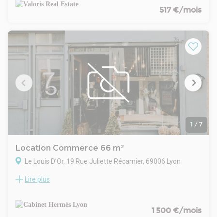
Ce local bénéficie de l'ambiance authentique du quartier des
517 €/mois
Pentes de la Croix-Rousse.
Il est parfaitement adapté pour une activité de bureau, un
atelier de créateur, un petit centre bien-être ou une salle de
sport intimiste.
Contactez nous pour organiser une visite et découvrir tout
son potentiel !
- Type de bail : Commercial
- Durée : 3/6/9 ans
- Préavis : 6 mois
- Fiscalité : TVA
- Indice : ILC
- Indexation : Annuelle, date prise effet
1
/
7
- Dépôt de garantie : 3 mois HT/HC
- Loyers et charges : Trimestriels et d'avance
Location Commerce 66 m²
Le Louis D’Or, 19 Rue Juliette Récamier, 69006 Lyon
Lire plus
Situé rue Juliette Récamier, au coeur du quartier d'affaires
de La Part-Dieu et à proximité du centre commercial, local
commercial d'environ 66 m² proposé en location pure. Libre
de suite, idéal pour de nombreuses activités. À visiter sans
1 500 €/mois