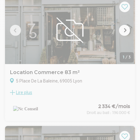
volume. Déspécialisation probable. Honoraires à charge
preneur
- Type de bail : Commercial
- Durée : 9 ans
- Préavis : 6 mois
- Fiscalité : Exonéré
- Indice : ILC
- Indexation : Annuelle, date prise effet
- Dépôt de garantie : 3 mois NET
- Loyers et charges : Trimestriels et d'avance
1
/
3
Location Commerce 83 m²
5 Place De La Baleine, 69005 Lyon
Lire plus
Droit au Bail. Local à céder sur la rue touristique Saint jean
dans le quartier du Vieux Lyon ( Lyon 5°). Boutique avec
vitrine 4ml d'une surface de vente de 25 m² + mezzanine
2 334 €/mois
d'une dizaine de m². Au sous-sol, une réserve d'une
Droit au bail :
196 000 €
trentaine de m². Volet roulant. Toutes activités sauf
restauration. Idéal cadeaux, souvenirs, epicerie fine,
parfums... Despecialisation probable
- Type de bail : Commercial