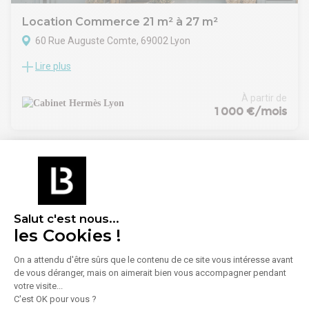
Location Commerce 21 m² à 27 m²
60 Rue Auguste Comte, 69002 Lyon
Lire plus
Au sein de la très recherchée rue Auguste Comte à Lyon 2?,
découvrez ce local d'environ 21 m² offrant un emplacement
de qualité dans un environnement commerçant attractif. En
À partir de
très bon état, il dispose d'une mezzanine permettant un
1 000 €/mois
espace de stockage, de sanitaires privatifs et d'une cave,
offrant un confort d'exploitation appréciable. Une
opportunité idéale pour développer une activité commerciale
ou professionnelle, avec possibilité de conclure un bail
commercial ou un bail professionnel.
PAS DE RESTAURATION Ref : 29819
Salut c'est nous...
les Cookies !
On a attendu d'être sûrs que le contenu de ce site vous intéresse avant
de vous déranger, mais on aimerait bien vous accompagner pendant
1
/
1
votre visite...
C'est OK pour vous ?
Location Commerce 220 m²