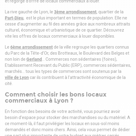
et regorge d’offre de locaux commerciaux à louer.
La rive gauche de Lyon, le
3ème arrondissement
, quartier de la
Part-Dieu
, est le plus important en termes de population. Elle ne
cesse d’augmenter au fil des années grâce aux nombreux attraits
culturel, économique et urbanistique de ce quartier. Découvrez
vite les offres de locaux commerciaux à louer disponibles.
Le
6ème arrondissement
de la ville regroupe les quartiers connus
du Parc de la Tête-d’Or, des Brotteaux, le Boulevard des Belges et
non loin de
Gerland
… Commerces non sédentaires (foires),
Etablissement Recevant du Public (ERP), commerces sédentaires,
marchés… tous les types de commerces sont soutenus par la
ville de Lyon
car ils contribuent à l’attractivité économique de la
cité.
Comment choisir les bons locaux
commerciaux à Lyon ?
En fonction des besoins de votre activité, vous pourriez avoir
besoin d’espace pour stocker des marchandises ou du matériel. A
ce moment-là, il faut privilégier les locaux en sous-sol moins
demandés et donc moins chers. Ainsi, cela vous permet de dédier
une part plus importante de votre budget aux mètres carrés