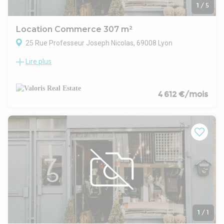
1
/
5
Location Commerce 307 m²
25 Rue Professeur Joseph Nicolas, 69008 Lyon
Lire plus
Valoris Real Estate vous propose en rez-de-chaussée, ce
local commercial de 307 m² qui offre un cadre idéal pour
développer votre activité dans un quartier animé et bien
fréquenté. Avec une surface généreuse, ce bien est
4 612 €/mois
parfaitement adapté pour une variété de projets
commerciaux, qu'il s'agisse d'un magasin, d'un showroom ou
d'un espace de services.
L'emplacement stratégique à proximité d'autres commerces
et de nombreuses commodités garantit un fort passage
piéton, tandis que l'excellente desserte par les transports en
commun facilite l'accès pour vos clients et employés. Cette
cession de droit au bail constitue une opportunité rare sur le
marché, permettant à un futur exploitant de s'installer dans
un secteur en pleine dynamique commerciale.
N'attendez plus pour transformer ce local en le lieu de votre
succès. Contactez-nous dès maintenant pour obtenir plus
1
/
1
d'informations et organiser une visite. Saisissez cette