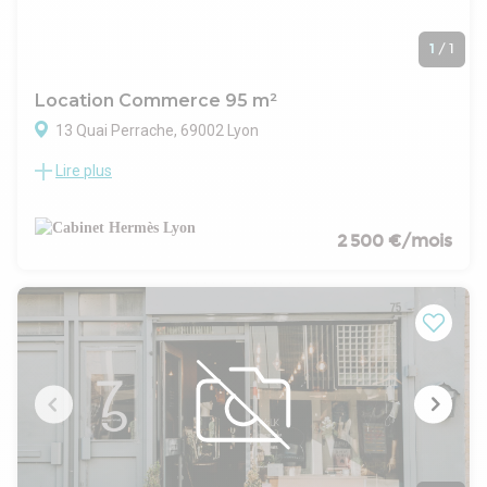
1
/
1
Location Commerce 95 m²
13 Quai Perrache, 69002 Lyon
Lire plus
LYON 69002, EN EXCLUSIVITE à louer local commercial d'un
ancien restaurant avec gaine d'extraction ( entretien à jour ),
affaire d'angle située en plein centre-ville, dans un secteur à
forte visibilité, proche faculté.
2 500 €/mois
Plus d'informations sur demande. Dossier complet
disponible après premier échange.
Local disponible fin octobre. Ref : 29888