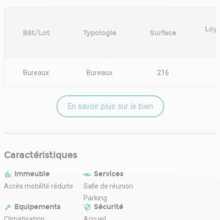
- Fiscalité : TVA
- Indice : ILAT
- Indexation : Annuelle
Loy
- Dépôt de garantie : 3 mois HT/HC
Bât/Lot
Typologie
Surface
H
- Loyers et charges : Mensuels et d'avance
Bureaux
Bureaux
216
En savoir plus sur le bien
Caractéristiques
Immeuble
Services
Accès mobilité réduite
Salle de réunion
Parking
Equipements
Sécurité
Climatisation
Accueil