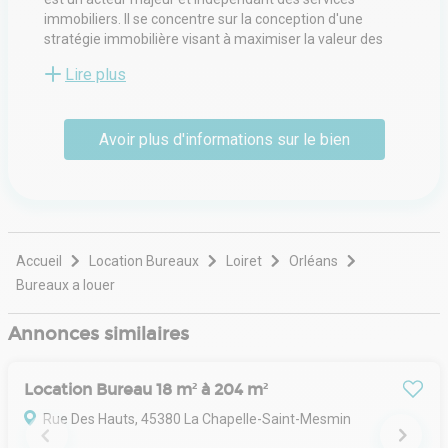
immobiliers. Il se concentre sur la conception d'une
stratégie immobilière visant à maximiser la valeur des
actifs sous gestion ; la gestion locale d'un actif
Lire plus
immobilier d'un point de vue administratif, financier,
technique ou environnemental pour le compte d'un
propriétaire ou d'un occupant ; et les transactions, la
Avoir plus d'informations sur le bien
location et la vente de locaux professionnels. Conseil en
investissement et arbitrage.
Accueil
Location Bureaux
Loiret
Orléans
Bureaux a louer
Annonces similaires
Location Bureau 18 m² à 204 m²
Rue Des Hauts, 45380 La Chapelle-Saint-Mesmin