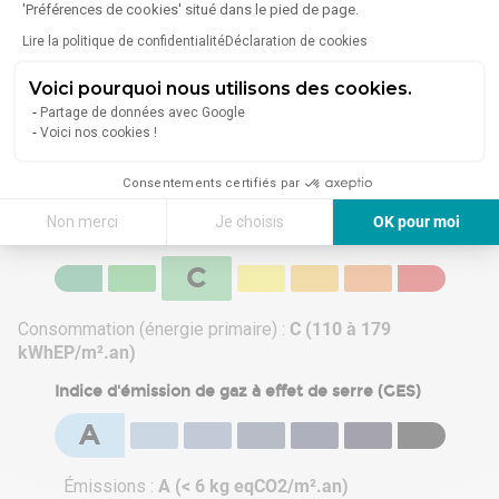
'Préférences de cookies' situé dans le pied de page.
Lire la politique de confidentialité
Déclaration de cookies
En savoir plus sur le quartier
Voici pourquoi nous utilisons des cookies.
Partage de données avec Google
Voici nos cookies !
Consentements certifiés par
Énergie
Non merci
Je choisis
OK pour moi
Diagnostic de performance énergétique (DPE)
Axeptio consent
Plateforme de Gestion du Consentement : Personnalisez vos Options
C
Notre plateforme vous permet d'adapter et de gérer vos paramètres de 
Consommation (énergie primaire) :
C (110 à 179
kWhEP/m².an)
Indice d'émission de gaz à effet de serre (GES)
A
Émissions :
A (< 6 kg eqCO2/m².an)