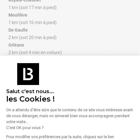
1 km (soit 17 min à pied)
Mouillère
1 km (soit 16 min à pied)
De Gaulle
2 km (soit 20 min à pied)
Orléans
2 km (soit 4 min en voiture)
Les Aubrais
5 km (soit 10 min en voiture)
Salut c'est nous...
les Cookies !
À proximité (moins de 300 m)
On a attendu d'être sûrs que le contenu de ce site vous intéresse avant
de vous déranger, mais on aimerait bien vous accompagner pendant
Enseignement
Alimentation
votre visite...
1 Lycée
1 Boulangerie /
C'est OK pour vous ?
Pâtisserie
Pour modifier vos préférences par la suite, cliquez sur le lien
2 Restaurants