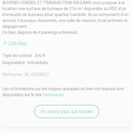
ADVENIS CONSEIL ET TRANSACTION ORLEANS vous propose à la
location une surface de bureaux de 216 m² disponible au RDC d'un
immeuble de bureaux situé quartier Candolle. Ils se composent d'un
accueil, 6 bureaux cloisonnés, une salle de réunion, local archives et
dégagement.
Ce bien dispose de 4 parkings extérieurs.
----
Lire plus
Notre équipe reste à votre disposition, alors n'hésitez pas à nous
contacter par téléphone au 02 38 700 800 ou via le formulaire de
Type de contrat : 3/6/9
contact disponible sur votre écran, pour obtenir plus de
renseignements sur ce bien.
Disponibilité : Immédiate
Pensez aussi à regarder notre vitrine d'annonces pour peut-être
trouver le bien immobilier qui vous correspond !
Référence :
BL-OR28357
EN SAVOIR :
Nous vous garantissons des solutions sur mesure qui concernent
Les informations sur les risques auxquels ce bien est exposé sont
toutes les catégories d'actifs (bureaux, logistique et industriel,
disponibles sur le site
Géorisques
.
commerces, etc.) et les différents projets immobiliers de nos clients
: transfert, acquisition, cession, reconversion, etc.
Le moteur de notre équipe d'experts en immobilier : entretenir des
En savoir plus sur le bien
relations durables.
- Type de bail : Commercial
- Durée : 3/6/9 ans