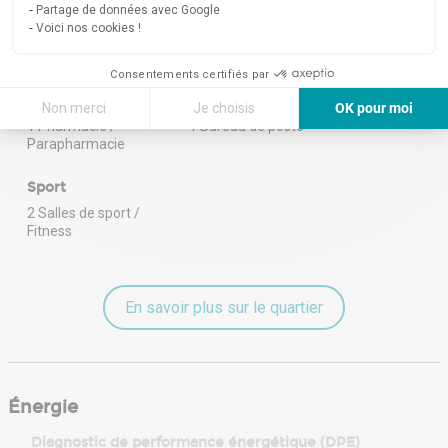
Partage de données avec Google
7 Restaurants
Voici nos cookies !
1 Superette /
Supermarché
Consentements certifiés par
Santé
Services
Non merci
Je choisis
OK pour moi
1 Pharmacie /
1 Bureau de poste
Axeptio consent
Plateforme de Gestion du Consentement : Personnalisez vos Options
Parapharmacie
Notre plateforme vous permet d'adapter et de gérer vos paramètres de 
Sport
2 Salles de sport /
Fitness
En savoir plus sur le quartier
Énergie
Diagnostic de performance énergétique (DPE)