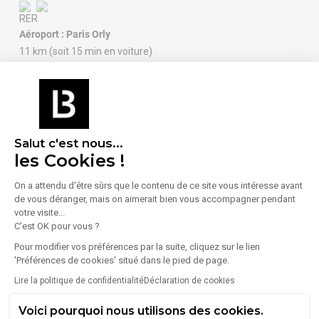
Aéroport : Paris Orly
11 km (soit 15 min en voiture)
Aéroport : Charles de Gaulle
International
33 km (soit 37 min en voiture)
Salut c'est nous...
les Cookies !
On a attendu d'être sûrs que le contenu de ce site vous intéresse avant
de vous déranger, mais on aimerait bien vous accompagner pendant
votre visite...
À proximité (moins de 300 m)
C'est OK pour vous ?
Enseignement
Alimentation
Pour modifier vos préférences par la suite, cliquez sur le lien
'Préférences de cookies' situé dans le pied de page.
1 Lycée
2 Boulangeries /
Pâtisseries
Lire la politique de confidentialité
Déclaration de cookies
1 Collège
2 Commerces
2 Écoles
alimentaires
Voici pourquoi nous utilisons des cookies.