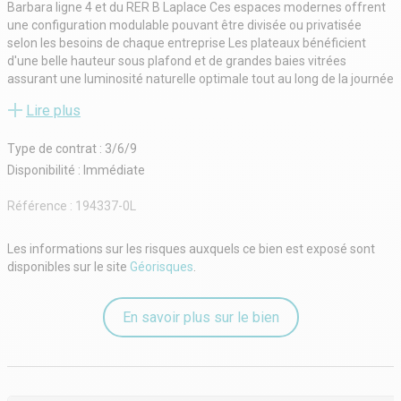
Barbara ligne 4 et du RER B Laplace Ces espaces modernes offrent
une configuration modulable pouvant être divisée ou privatisée
selon les besoins de chaque entreprise Les plateaux bénéficient
d'une belle hauteur sous plafond et de grandes baies vitrées
assurant une luminosité naturelle optimale tout au long de la journée
Livrés brut de béton ces bureaux peuvent être aménagés sur
Lire plus
mesure avec la possibilité d'une participation du bailleur aux travaux
ou d'une livraison clé en main entièrement équipée Cet immeuble
Type de contrat : 3/6/9
récent combine confort modernité et flexibilité dans un
environnement dynamique et recherché aux portes de Paris idéal
Disponibilité : Immédiate
pour les entreprises souhaitant s'implanter dans un secteur
stratégique alliant accessibilité et qualité de vie au travail
Référence :
194337-0L
Les informations sur les risques auxquels ce bien est exposé sont
disponibles sur le site
Géorisques
.
En savoir plus sur le bien