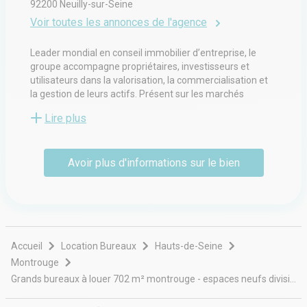
92200
Neuilly-sur-Seine
Voir toutes les annonces de l'agence
Leader mondial en conseil immobilier d’entreprise, le
groupe accompagne propriétaires, investisseurs et
utilisateurs dans la valorisation, la commercialisation et
la gestion de leurs actifs. Présent sur les marchés
tertiaire, commercial et industriel, il propose des services
Lire plus
allant de la transaction locative et vente à l’expertise, la
gestion d’immeubles, l’aménagement d’espaces et la
stratégie d’implantation. Ses équipes multidisciplinaires
Avoir plus d'informations sur le bien
interviennent auprès d’entreprises de toutes tailles pour
optimiser la performance immobilière et créer de la
valeur durable. Fort d’un réseau international et d’une
implantation locale, il associe expertise sectorielle et
connaissance fine des marchés régionaux afin
d’apporter des solutions sur mesure.
Accueil
Location Bureaux
Hauts-de-Seine
Montrouge
Grands bureaux à louer 702 m² montrouge - espaces neufs divisibles proche métro barbara