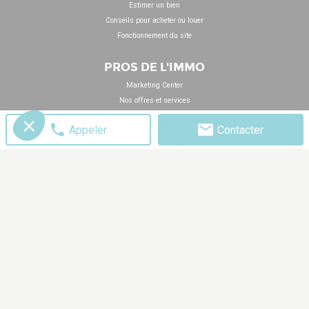
Estimer un bien
Conseils pour acheter ou louer
Fonctionnement du site
PROS DE L'IMMO
Marketing Center
Nos offres et services
S'inscrire à la newsletter
Appeler
Contacter
Webinars
Blog & Actualités
DÉCOUVREZ
LoopNet France
LoopNet Royaume-Uni
LoopNet Espagne
LoopNet USA
OnTheMarket
Homes.com
Apartments.com