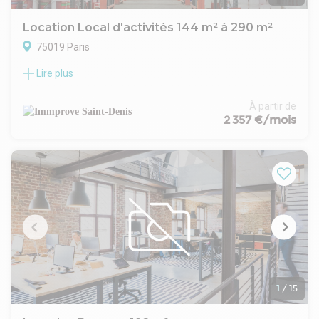
Location Local d'activités 144 m² à 290 m²
75019 Paris
Lire plus
Immprove vous propose des locaux à usage d'activités au
sein d'un hôtel industriel sécurisé et gardienné situé dans le
19ème arrondissement de Paris. Idéalement placé à 450 m
À partir de
du métro "Laumière" ligne 5, des bus et boulevard
2 357 €/mois
périphérique, avec un accès à des quais de livraison, monte-
charge et places de parking souterraines.
1
/
15