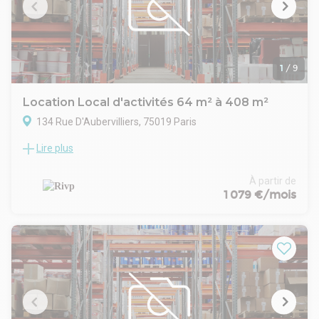
Loyer mensuel : 2 416,70 € HT HC
Disponibilité : Immédiate
1
/
9
Location Local d'activités 64 m² à 408 m²
134 Rue D'Aubervilliers, 75019 Paris
Lire plus
Local de 216,90m² (surface de 188,30m² + 28,60m² quote
part des parties communes) situé au 2ème étage.
Loyer annuel : 43 889,71 euros HT HC
À partir de
Charges annuelles : 19 239,03 euros HT
1 079 €/mois
Loyer trimestriel
Bail Commercial
TVA en sus
Disponible immédiatement