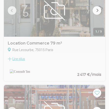
Matériaux de qualité
38,05 m² de caves en sous-sol
Une cuisine aménagée en sous-sol
CONDITIONS FINANCIERES
Bail : commercial 3/6/9 ans
Loyer mensuel : 23 334 € HT
Disponibilité : Immédiate
1
/
9
Location Commerce 79 m²
Rue Lecourbe, 75015 Paris
Lire plus
Rue Lecourbe, au coeur du 15ème arrondissement, dans un
immeuble moderne, à louer une boutique de 55 m² en RDC +
24 m² de réserve.
CARACTERISTIQUES DE L'OFFRE
2 417 €/mois
Beau linéaire de vitrine
Boutique facile à aménager et en excellent état
Sanitaire au RDC
Bel espace de vente
Réserve en sous-sol
CONDITIONS FINANCIERES
Bail : commercial 3/6/9/10 ans