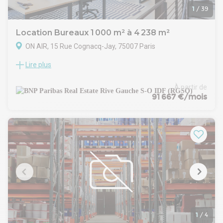
1
/
39
Location Bureaux 1 000 m² à 4 238 m²
ON AIR, 15 Rue Cognacq-Jay, 75007 Paris
Lire plus
Au cœur du 7ème arrondissement, et à quelques pas du
Triangle d'Or, nous vous proposons un immeuble
indépendant d'environ 4500m², entièrement restructuré
À partir de
avec un projet architectural ambitieux.
91 667 €/mois
Cet immeuble historiquement ancré dans l'histoire de
l'audiovisuel français, offrira à ses futurs occupants de
nombreux services et aménagements dédiés au confort. De
nombreuses terrasses viendront agrémenter l'immeuble.
Un immeuble iconique à l’histoire incomparable.
Construit sur le site du premier parc d’attractions parisien, il
héberge un temps un immense dancing avant d’être
réquisitionné sous l’occupation. Les Allemands y installent les
studios de télévision Fernsehsender pour distraire leurs
soldats
hospitalisés. Ces mêmes studios deviennent dès la
Libération ceux de la RTF, puis de l’ORTF. Plus connus sous
1
/
4