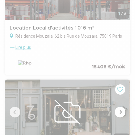
1
/
3
Location Local d'activités 1 016 m²
Résidence Mouzaia, 62 bis Rue de Mouzaïa, 75019 Paris
Lire plus
local d'activités 1016 m² rue Mouzaia 75019 Paris
Ensemble immobilier, classé ERP de 5ème catégorie – type
W situé en niveau bas (R-1) côté rue et bénéficie d’un apport
de lumière partiel :
15 406 €/mois
- Des espaces disposant de fenêtres toute hauteur
- Et des autres zones éclairées par des fenêtres en partie
haute uniquement, offrant un éclairage naturel plus limité.
METRO : L11 « Place des fêtes » L7 « Danube » à proximité
immédiate
Tram 3b « Hôpital Robert Debré »
Loyer annuel (quote-part de parties communes incluses)
HT/HC :
185 000,00 € HT/ HC
181,96 € /m² /an HT
Charges annuelles HT :