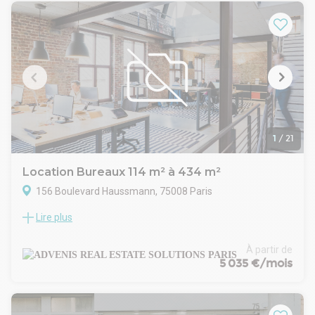
plain-pied par rampe, d'une hauteur libre de 8m et d'une
charge au sol de 2,5T/m².
Chaque lot est accompagné d'environ 200m² de bureaux en
1er étage.
Transports en commun à proximité : Métro (ligne 14 Cour St
Emilion ; ligne 8 Porte de Charenton ou Liberté), Tram 3A
(Baron Le Roy), ainsi que bus 24 & 109.
Accessible uniquement en bail dérogatoire de 24 mois
maximum, les cellules sont proposées à 205 euros/m²/an
HTHC.
1
/
21
ACTIVITES DE LOISIR / ERP IMPOSSIBLES
Contactez nous pour plus d'informations, ou pour
Location Bureaux 114 m² à 434 m²
l'organisation d'une visite du site.
156 Boulevard Haussmann, 75008 Paris
Lire plus
Situé sur le boulevard Haussmann, l’un des axes les plus
emblématiques du quartier central des affaires de Paris 8e,
l’immeuble se distingue par son architecture
À partir de
haussmannienne de prestige et ses parties communes
5 035 €/mois
élégantes.
Le bâtiment bénéficie d’un emplacement stratégique, au
cœur d’un environnement économique dynamique abritant