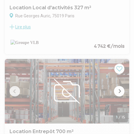
Location Local d'activités 327 m²
Rue Georges Auric, 75019 Paris
Lire plus
Dans un immeuble Tertiaire, Groupe VLB vous
propose à la Location des locaux lumineux et
fonctionnels d'une surface de 327 m². Uniquement pour
des sociétés de fabrication, production, conception
4 742 €/mois
A visiter rapidement.
Construction :
État de l'immeuble : Bon état
Certifications/Label (autre) : Pas de label
Parkings (commentaires) : Places de parking disponibles en
sous-sol
Date (dernière mise à jour) : 2026-07-16
Bail : Commercial 3 6 9
Honoraires / Location: À la charge du preneur
Commentaires: GAPD de 3 MOIS DE LOYER TTC
OBLIGATOIRE
1
/
15
Location Entrepôt 700 m²