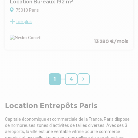
Location Bureaux 192 m²
75010 Paris
Lire plus
- Type de bail : Commercial
- Durée : 3/6/9 ans
- Fiscalité : TVA
- Indice : ILAT
13 280 €/mois
- Indexation : Annuelle, date prise effet
- Dépôt de garantie : 3 mois HT
- Loyers et charges : Trimestriels et d'avance
…
1
4
Location Entrepôts Paris
Capitale économique et commerciale de la France, Paris dispose
de nombreuses zones d’activités de tailles diverses. Avec ses 3
aéroports, la ville est une véritable vitrine pour le commerce
mondial et accueille chaque jour des milliers de marchandises