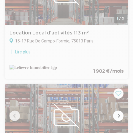
1
/
9
Location Local d'activités 113 m²
15-17 Rue De Campo-Formio, 75013 Paris
Lire plus
Métro Nationale ou Campoformio : 15/17 rue Campoformio
local commercial de 113m², se composant d'une boutique
sur rue, arrière boutique, coin cuisine, WC, box, cinq mètres
linéaires environ de vitrine.
1 902 €/mois
Bail 3/6/9