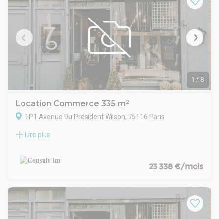
de nombreuses entreprises, sièges sociaux et commerces
haut de gamme. À proximité immédiate se trouvent les
stations de métro Saint-Augustin, Miromesnil et Havre-
Caumartin, assurant une excellente desserte par les lignes 3,
9, 12 et 14, ainsi que par le RER A à Auber.
Les occupants profitent d’un cadre de travail valorisant,
combinant prestige, accessibilité et confort, au sein d’un
quartier vivant proche des Grands Magasins et du parc
Monceau.
1
/
8
Location Commerce 335 m²
1P1 Avenue Du Président Wilson, 75116 Paris
Lire plus
Au pont de l'Alma, dans un immeuble de standing, à louer
une une boutique d'angle de 237 m² en RDC et 98,5 m² en
sous-sol relié.
CARACTERISTIQUES DE L'OFFRE
23 338 €/mois
Entrée en angle prestigieuse
Vitrine d'angle spectaculaire
Belle hauteur sous-plafond
Climatisation par fraicheur de Paris
Chauffage CPCU