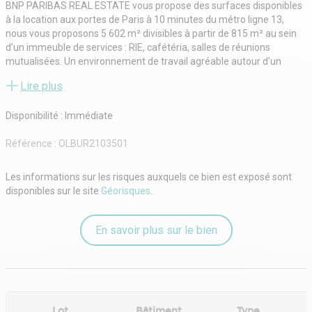
BNP PARIBAS REAL ESTATE vous propose des surfaces disponibles
à la location aux portes de Paris à 10 minutes du métro ligne 13,
nous vous proposons 5 602 m² divisibles à partir de 815 m² au sein
d’un immeuble de services : RIE, cafétéria, salles de réunions
mutualisées. Un environnement de travail agréable autour d’un
jardin arboré.
Lire plus
Le Fairway est situé à 10 minutes de la Porte de Chatillon.
L'immeuble possède des bureaux climatisés avec une hauteur sous
Disponibilité : Immédiate
plafond de 2,70m ainsi que plusieurs autres prestations techniques :
faux plafond, faux plancher.
Référence :
OLBUR2103501
Vous y trouverez différents services :
- Hall d'accueil double hauteur
- RIE
Les informations sur les risques auxquels ce bien est exposé sont
- Cafétéria
disponibles sur le site
Géorisques
.
- Salles de réunions mutualisées
- Jardin Arboré
Le Fairway est labélisé (label Minergie, HQE, BBC).
En savoir plus sur le bien
Lot
Bâtiment
Type