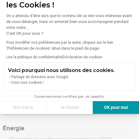
les Cookies !
À proximité (moins de 300 m)
On a attendu d'être sûrs que le contenu de ce site vous intéresse avant
de vous déranger, mais on aimerait bien vous accompagner pendant
Enseignement
Alimentation
votre visite...
1 Lycée
7 Restaurants
C'est OK pour vous ?
1 Collège
3 Superettes /
Pour modifier vos préférences par la suite, cliquez sur le lien
Supermarchés
1 École
'Préférences de cookies' situé dans le pied de page.
Lire la politique de confidentialité
Déclaration de cookies
Santé
2 Pharmacies /
Voici pourquoi nous utilisons des cookies.
Parapharmacies
Partage de données avec Google
Voici nos cookies !
En savoir plus sur le quartier
Consentements certifiés par
Non merci
Je choisis
OK pour moi
Axeptio consent
Plateforme de Gestion du Consentement : Personnalisez vos Options
Énergie
Notre plateforme vous permet d'adapter et de gérer vos paramètres de 