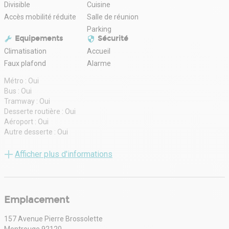
Divisible
Cuisine
Accès mobilité réduite
Salle de réunion
Parking
Equipements
Sécurité
Climatisation
Accueil
Faux plafond
Alarme
Métro : Oui
Bus : Oui
Tramway : Oui
Desserte routière : Oui
Aéroport : Oui
Autre desserte : Oui
Label actuel : Oui
Etat de l'immeuble : Neuf
Afficher plus d'informations
Parking(s) : 350 Places
Restauration : 710 Places
Cafétéria : Oui
Gestion technique centralisée : Oui
Emplacement
Hall d'accueil : Oui
Trame de façade : 1,35 mètre(s)
157 Avenue Pierre Brossolette
Sol bureaux : Moquette
Montrouge 92120