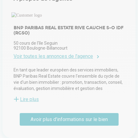
BNP PARIBAS REAL ESTATE RIVE GAUCHE S-O IDF
(RGSO)
50 cours de l'île Seguin
92100
Boulogne-Billancourt
Voir toutes les annonces de l'agence
En tant que leader européen des services immobiliers,
BNP Paribas Real Estate couvre l'ensemble du cycle de
vie d'un bien immobilier : promotion, transaction, conseil,
évaluation, gestion immobilière et gestion des
investissements. Avec 4 500 employés, BNP Paribas Real
Lire plus
Estate apporte un soutien local aux propriétaires, aux
locataires, aux investisseurs et aux autorités locales dans
24 pays (via ses bureaux et son réseau d'alliances) en
Avoir plus d'informations sur le bien
Europe, au Moyen-Orient et en Asie.