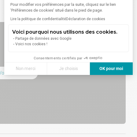
Pour modifier vos préférences par la suite, cliquez sur le lien
'Préférences de cookies' situé dans le pied de page.
Lire la politique de confidentialité
Déclaration de cookies
Voici pourquoi nous utilisons des cookies.
Partage de données avec Google
Voici nos cookies !
Consentements certifiés par
Non merci
Je choisis
OK pour moi
Voir sur la carte
Axeptio consent
Plateforme de Gestion du Consentement : Personnalisez vos
Notre plateforme vous permet d'adapter et de gérer vos paramè