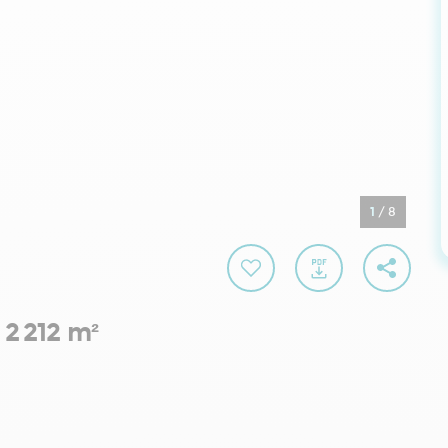
1
/
8
 2 212 m²