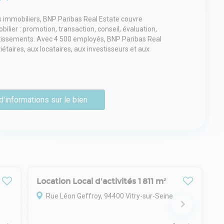
s immobiliers, BNP Paribas Real Estate couvre
ilier : promotion, transaction, conseil, évaluation,
stissements. Avec 4 500 employés, BNP Paribas Real
étaires, aux locataires, aux investisseurs et aux
bureaux et son réseau d'alliances) en Europe, au Moyen-
d'informations sur le bien
Location Local d'activités 1 811 m² à 11 609 m²
Location Local d'activités 1 811 m²
Rue Léon Geffroy, 94400 Vitry-sur-Seine