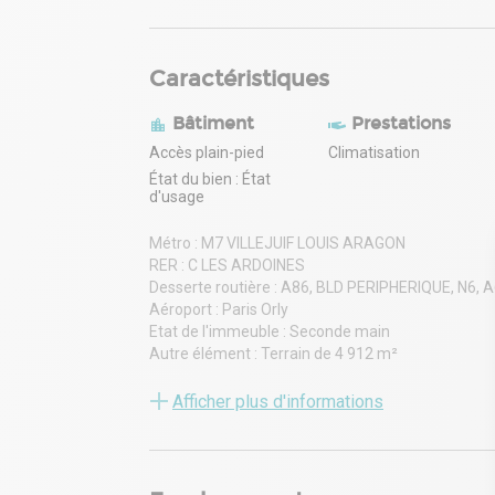
Caractéristiques
Bâtiment
Prestations
Accès plain-pied
Climatisation
État du bien : État
d'usage
Métro : M7 VILLEJUIF LOUIS ARAGON
RER : C LES ARDOINES
Desserte routière : A86, BLD PERIPHERIQUE, N6, 
Aéroport : Paris Orly
Etat de l'immeuble : Seconde main
Autre élément : Terrain de 4 912 m²
Autre élément bureau : Climatisation
Charge au sol RDC : 5,00 tonne(s)/m²
Afficher plus d'informations
Hauteur libre : 7,80 mètre(s)
Porte(s) d'accès plain-pied : 2
Porte(s) d'accès à quai : 3 Filants
Porte(s) d'accès à quai : 1 Niveleurs mécaniques