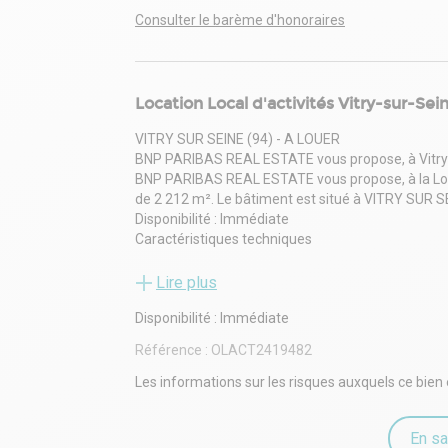
Consulter le barème d'honoraires
Location Local d'activités Vitry-sur-Se
VITRY SUR SEINE (94) - A LOUER
BNP PARIBAS REAL ESTATE vous propose, à Vitry su
BNP PARIBAS REAL ESTATE vous propose, à la Loca
de 2 212 m². Le bâtiment est situé à VITRY SUR SEI
Disponibilité : Immédiate
Caractéristiques techniques
• Surface activité : 1850 m²
• Surface bureaux : 362 m²
Lire plus
• Surface terrain : 4 912 m²
Disponibilité : Immédiate
• Hauteur libre : 7,8 mètres
• Porte d'accès à quai : 1 (niveleur mécanique) / 3 (
Référence :
OLACT2419482
• Porte de plain-pied : 2
• Charges au sol : 5 tonnes / m²
Les informations sur les risques auxquels ce bien 
• Accessibilité types véhicules : Tous porteurs
Accessibilité
En sa
• Accès routiers : A86, Périphérique, N6, A6