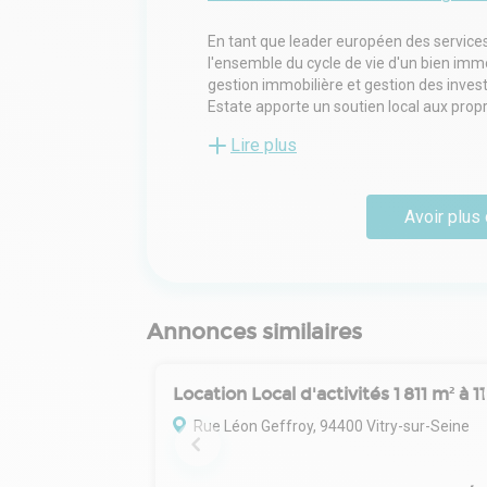
En tant que leader européen des service
l'ensemble du cycle de vie d'un bien immob
gestion immobilière et gestion des inve
Estate apporte un soutien local aux propri
autorités locales dans 24 pays (via ses 
Lire plus
Orient et en Asie.
Avoir plus 
Annonces similaires
Rue Léon Geffroy, 94400 Vitry-sur-Seine