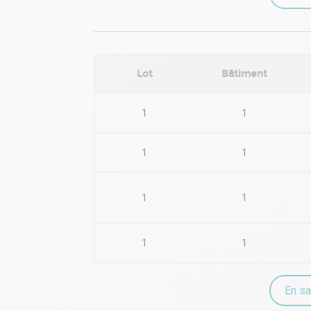
• Aéroport : Paris Orly
• Gare de RER C : Les Ardoines
• Métro Ligne 7 : Villejuif Louis Aragon
• Bus disponibles
Pour toute information complémentaire, contact
Lot
Bâtiment
1
1
1
1
1
1
1
1
En sa